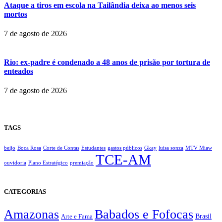
Ataque a tiros em escola na Tailândia deixa ao menos seis
mortos
7 de agosto de 2026
Rio: ex-padre é condenado a 48 anos de prisão por tortura de
enteados
7 de agosto de 2026
TAGS
beijo
Boca Rosa
Corte de Contas
Estudantes
gastos públicos
Gkay
luisa sonza
MTV Miaw
TCE-AM
ouvidoria
Plano Estratégico
premiação
CATEGORIAS
Amazonas
Babados e Fofocas
Brasil
Arte e Fama