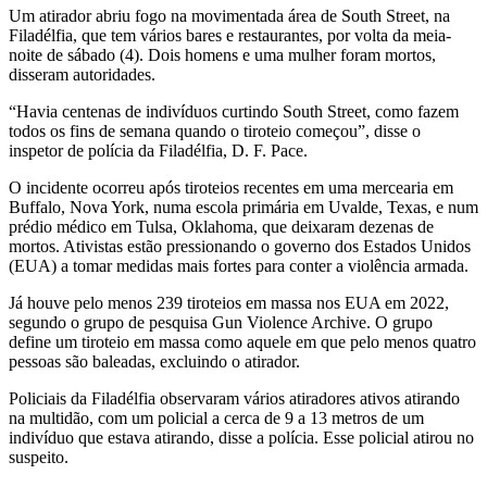
Um atirador abriu fogo na movimentada área de South Street, na
Filadélfia, que tem vários bares e restaurantes, por volta da meia-
noite de sábado (4). Dois homens e uma mulher foram mortos,
disseram autoridades.
“Havia centenas de indivíduos curtindo South Street, como fazem
todos os fins de semana quando o tiroteio começou”, disse o
inspetor de polícia da Filadélfia, D. F. Pace.
O incidente ocorreu após tiroteios recentes em uma mercearia em
Buffalo, Nova York, numa escola primária em Uvalde, Texas, e num
prédio médico em Tulsa, Oklahoma, que deixaram dezenas de
mortos. Ativistas estão pressionando o governo dos Estados Unidos
(EUA) a tomar medidas mais fortes para conter a violência armada.
Já houve pelo menos 239 tiroteios em massa nos EUA em 2022,
segundo o grupo de pesquisa Gun Violence Archive. O grupo
define um tiroteio em massa como aquele em que pelo menos quatro
pessoas são baleadas, excluindo o atirador.
Policiais da Filadélfia observaram vários atiradores ativos atirando
na multidão, com um policial a cerca de 9 a 13 metros de um
indivíduo que estava atirando, disse a polícia. Esse policial atirou no
suspeito.