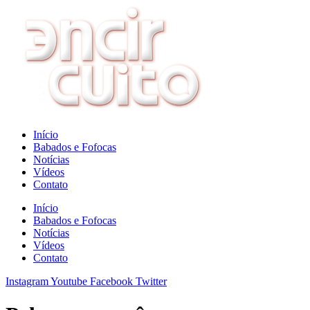
Ir
para
o
conteúdo
Início
Babados e Fofocas
Notícias
Vídeos
Contato
Início
Babados e Fofocas
Notícias
Vídeos
Contato
Instagram
Youtube
Facebook
Twitter