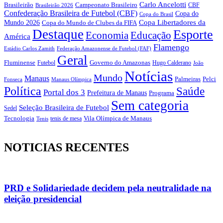
Carlo Ancelotti
Brasileirão
Campeonato Brasileiro
Brasileirão 2026
CBF
Confederação Brasileira de Futebol (CBF)
Copa do
Copa do Brasil
Copa Libertadores da
Mundo 2026
Copa do Mundo de Clubes da FIFA
Destaque
Esporte
Economia
Educação
América
Flamengo
Estádio Carlos Zamith
Federação Amazonense de Futebol (FAF)
Geral
Fluminense
Futebol
Governo do Amazonas
Hugo Calderano
João
Notícias
Mundo
Manaus
Pelci
Palmeiras
Fonseca
Manaus Olímpica
Política
Saúde
Portal dos 3
Prefeitura de Manaus
Programa
Sem categoria
Seleção Brasileira de Futebol
Sedel
Vila Olímpica de Manaus
Tecnologia
Tenis
tenis de mesa
NOTICIAS RECENTES
PRD e Solidariedade decidem pela neutralidade na
eleição presidencial