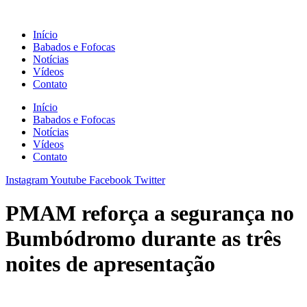
Ir
para
Início
o
Babados e Fofocas
conteúdo
Notícias
Vídeos
Contato
Início
Babados e Fofocas
Notícias
Vídeos
Contato
Instagram
Youtube
Facebook
Twitter
PMAM reforça a segurança no
Bumbódromo durante as três
noites de apresentação