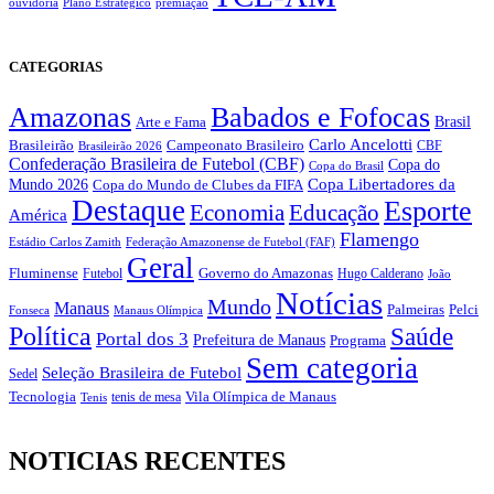
ouvidoria
Plano Estratégico
premiação
CATEGORIAS
Amazonas
Babados e Fofocas
Brasil
Arte e Fama
Carlo Ancelotti
Brasileirão
Campeonato Brasileiro
Brasileirão 2026
CBF
Confederação Brasileira de Futebol (CBF)
Copa do
Copa do Brasil
Copa Libertadores da
Mundo 2026
Copa do Mundo de Clubes da FIFA
Destaque
Esporte
Economia
Educação
América
Flamengo
Estádio Carlos Zamith
Federação Amazonense de Futebol (FAF)
Geral
Fluminense
Futebol
Governo do Amazonas
Hugo Calderano
João
Notícias
Mundo
Manaus
Pelci
Palmeiras
Fonseca
Manaus Olímpica
Política
Saúde
Portal dos 3
Prefeitura de Manaus
Programa
Sem categoria
Seleção Brasileira de Futebol
Sedel
Vila Olímpica de Manaus
Tecnologia
Tenis
tenis de mesa
NOTICIAS RECENTES