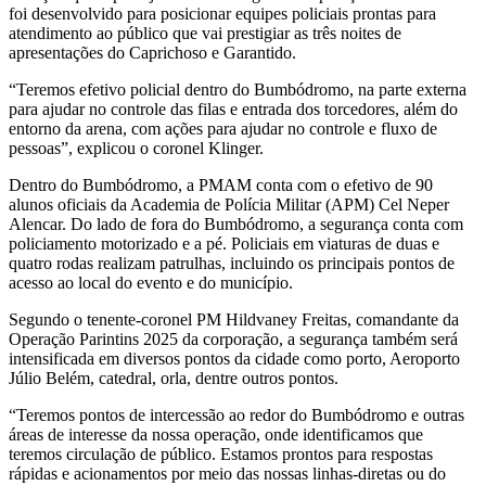
foi desenvolvido para posicionar equipes policiais prontas para
atendimento ao público que vai prestigiar as três noites de
apresentações do Caprichoso e Garantido.
“Teremos efetivo policial dentro do Bumbódromo, na parte externa
para ajudar no controle das filas e entrada dos torcedores, além do
entorno da arena, com ações para ajudar no controle e fluxo de
pessoas”, explicou o coronel Klinger.
Dentro do Bumbódromo, a PMAM conta com o efetivo de 90
alunos oficiais da Academia de Polícia Militar (APM) Cel Neper
Alencar. Do lado de fora do Bumbódromo, a segurança conta com
policiamento motorizado e a pé. Policiais em viaturas de duas e
quatro rodas realizam patrulhas, incluindo os principais pontos de
acesso ao local do evento e do município.
Segundo o tenente-coronel PM Hildvaney Freitas, comandante da
Operação Parintins 2025 da corporação, a segurança também será
intensificada em diversos pontos da cidade como porto, Aeroporto
Júlio Belém, catedral, orla, dentre outros pontos.
“Teremos pontos de intercessão ao redor do Bumbódromo e outras
áreas de interesse da nossa operação, onde identificamos que
teremos circulação de público. Estamos prontos para respostas
rápidas e acionamentos por meio das nossas linhas-diretas ou do