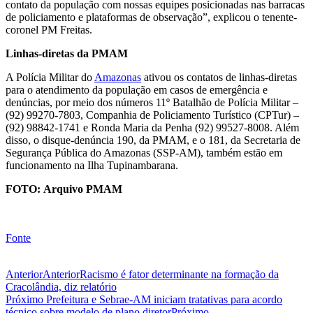
contato da população com nossas equipes posicionadas nas barracas
de policiamento e plataformas de observação”, explicou o tenente-
coronel PM Freitas.
Linhas-diretas da PMAM
A Polícia Militar do
Amazonas
ativou os contatos de linhas-diretas
para o atendimento da população em casos de emergência e
denúncias, por meio dos números 11º Batalhão de Polícia Militar –
(92) 99270-7803, Companhia de Policiamento Turístico (CPTur) –
(92) 98842-1741 e Ronda Maria da Penha (92) 99527-8008. Além
disso, o disque-denúncia 190, da PMAM, e o 181, da Secretaria de
Segurança Pública do Amazonas (SSP-AM), também estão em
funcionamento na Ilha Tupinambarana.
FOTO: Arquivo PMAM
Fonte
Anterior
Anterior
Racismo é fator determinante na formação da
Cracolândia, diz relatório
Próximo
Prefeitura e Sebrae-AM iniciam tratativas para acordo
técnico sobre modelo de plano diretor
Próximo