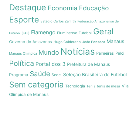
Destaque
Economia
Educação
Esporte
Estádio Carlos Zamith
Federação Amazonense de
Geral
Flamengo
Fluminense
Futebol
Futebol (FAF)
Manaus
Governo do Amazonas
Hugo Calderano
João Fonseca
Notícias
Mundo
Pelci
Palmeiras
Manaus Olímpica
Política
Portal dos 3
Prefeitura de Manaus
Saúde
Seleção Brasileira de Futebol
Programa
Sedel
Sem categoria
Vila
Tecnologia
Tenis
tenis de mesa
Olímpica de Manaus