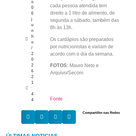
o
cada pessoa atendida tem
0
direito a 1 litro de alimento, de
6
j
segunda a sábado, também das
u
8h às 13h.
n
h
Os cardápios são preparados
o
por nutricionistas e variam de
/
acordo com o dia da semana.
2
0
2
FOTOS:
Mauro Neto e
6
Arquivo/Secom
2
1
:
4
Fonte
4
Compartilhe nas Redes
ÚLTIMAS NOTICIAS