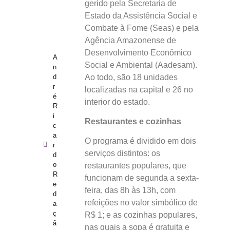
gerido pela Secretaria de
Estado da Assistência Social e
Combate à Fome (Seas) e pela
Agência Amazonense de
Desenvolvimento Econômico
A
Social e Ambiental (Aadesam).
n
Ao todo, são 18 unidades
d
r
localizadas na capital e 26 no
é
interior do estado.
R
i
Restaurantes e cozinhas
c
a
O programa é dividido em dois
r
serviços distintos: os
d
o
restaurantes populares, que
R
funcionam de segunda a sexta-
e
feira, das 8h às 13h, com
d
refeições no valor simbólico de
a
ç
R$ 1; e as cozinhas populares,
ã
nas quais a sopa é gratuita e