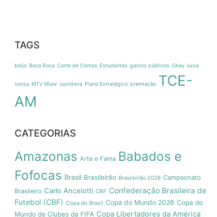
TAGS
beijo
Boca Rosa
Corte de Contas
Estudantes
gastos públicos
Gkay
luisa
TCE-
sonza
MTV Miaw
ouvidoria
Plano Estratégico
premiação
AM
CATEGORIAS
Amazonas
Babados e
Arte e Fama
Fofocas
Brasil
Brasileirão
Campeonato
Brasileirão 2026
Confederação Brasileira de
Carlo Ancelotti
Brasileiro
CBF
Futebol (CBF)
Copa do Mundo 2026
Copa do
Copa do Brasil
Copa Libertadores da América
Mundo de Clubes da FIFA