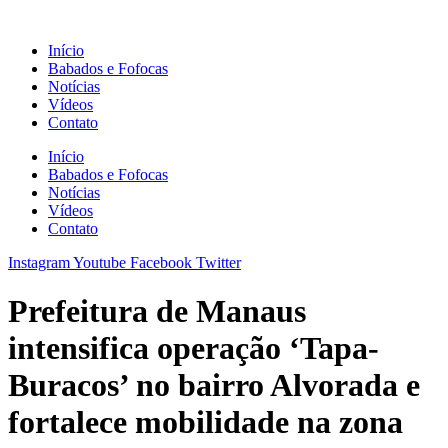
Ir
para
Início
o
Babados e Fofocas
conteúdo
Notícias
Vídeos
Contato
Início
Babados e Fofocas
Notícias
Vídeos
Contato
Instagram
Youtube
Facebook
Twitter
Prefeitura de Manaus
intensifica operação ‘Tapa-
Buracos’ no bairro Alvorada e
fortalece mobilidade na zona