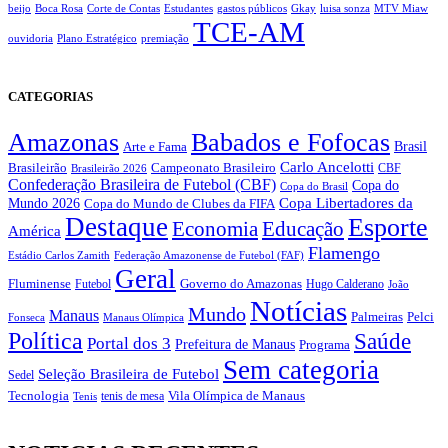
beijo
Boca Rosa
Corte de Contas
Estudantes
gastos públicos
Gkay
luisa sonza
MTV Miaw
TCE-AM
ouvidoria
Plano Estratégico
premiação
CATEGORIAS
Amazonas
Babados e Fofocas
Brasil
Arte e Fama
Carlo Ancelotti
Brasileirão
Campeonato Brasileiro
Brasileirão 2026
CBF
Confederação Brasileira de Futebol (CBF)
Copa do
Copa do Brasil
Copa Libertadores da
Mundo 2026
Copa do Mundo de Clubes da FIFA
Destaque
Esporte
Economia
Educação
América
Flamengo
Estádio Carlos Zamith
Federação Amazonense de Futebol (FAF)
Geral
Fluminense
Futebol
Governo do Amazonas
Hugo Calderano
João
Notícias
Mundo
Manaus
Pelci
Palmeiras
Fonseca
Manaus Olímpica
Política
Saúde
Portal dos 3
Prefeitura de Manaus
Programa
Sem categoria
Seleção Brasileira de Futebol
Sedel
Vila Olímpica de Manaus
Tecnologia
Tenis
tenis de mesa