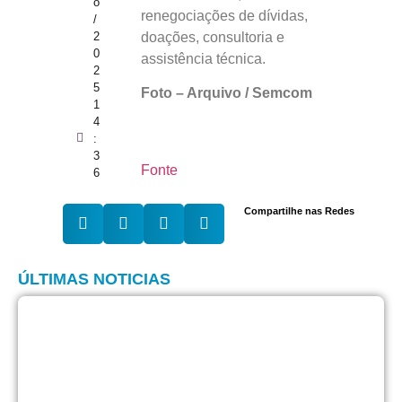
o
renegociações de dívidas,
/
doações, consultoria e
2
0
assistência técnica.
2
5
Foto – Arquivo / Semcom
1
4
:
3
Fonte
6
Compartilhe nas Redes
ÚLTIMAS NOTICIAS
C
B
p
r
s
c
n