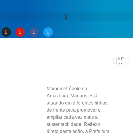
ANTERIOR
PRÓXIMO
Pela 14ª rodada da série D: Nacional-AM vence Humaitá fora de casa, elimina time acreano e garante liderança do grupo 1
Starlink: por que antena de Musk tem rendido multa a motoristas no Brasil
Maior metrópole da
Amazônia, Manaus está
atuando em diferentes linhas
de frente para promover e
ampliar cada vez mais a
sustentabilidade. Reflexo
direto desta ação, a Prefeitura