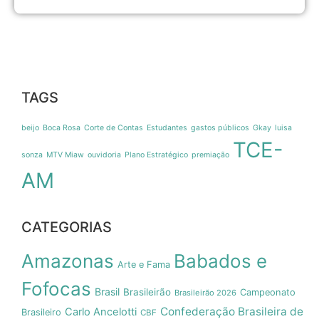
TAGS
beijo
Boca Rosa
Corte de Contas
Estudantes
gastos públicos
Gkay
luisa
TCE-
sonza
MTV Miaw
ouvidoria
Plano Estratégico
premiação
AM
CATEGORIAS
Amazonas
Babados e
Arte e Fama
Fofocas
Brasil
Brasileirão
Campeonato
Brasileirão 2026
Confederação Brasileira de
Carlo Ancelotti
Brasileiro
CBF