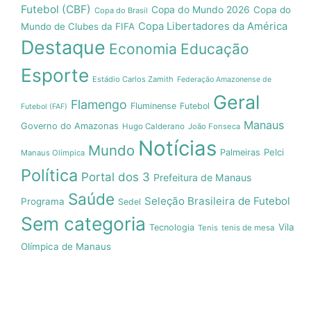
Futebol (CBF)
Copa do Mundo 2026
Copa do
Copa do Brasil
Copa Libertadores da América
Mundo de Clubes da FIFA
Destaque
Economia
Educação
Esporte
Estádio Carlos Zamith
Federação Amazonense de
Geral
Flamengo
Fluminense
Futebol
Futebol (FAF)
Manaus
Governo do Amazonas
Hugo Calderano
João Fonseca
Notícias
Mundo
Pelci
Palmeiras
Manaus Olímpica
Política
Portal dos 3
Prefeitura de Manaus
Saúde
Seleção Brasileira de Futebol
Programa
Sedel
Sem categoria
Vila
Tecnologia
Tenis
tenis de mesa
Olímpica de Manaus