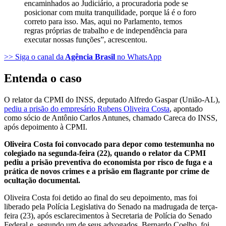
encaminhados ao Judiciário, a procuradoria pode se
posicionar com muita tranquilidade, porque lá é o foro
correto para isso. Mas, aqui no Parlamento, temos
regras próprias de trabalho e de independência para
executar nossas funções”, acrescentou.
>> Siga o canal da
Agência Brasil
no WhatsApp
Entenda o caso
O relator da CPMI do INSS, deputado Alfredo Gaspar (União-AL),
pediu a prisão do empresário Rubens Oliveira Costa
, apontado
como sócio de Antônio Carlos Antunes, chamado Careca do INSS,
após depoimento à CPMI.
Oliveira Costa foi convocado para depor como testemunha no
colegiado na segunda-feira (22), quando o relator da CPMI
pediu a prisão preventiva do economista por risco de fuga e a
prática de novos crimes e a prisão em flagrante por crime de
ocultação documental.
Oliveira Costa foi detido ao final do seu depoimento, mas foi
liberado pela Polícia Legislativa do Senado na madrugada de terça-
feira (23), após esclarecimentos à Secretaria de Polícia do Senado
Federal e, segundo um de seus advogados, Bernardo Coelho, foi