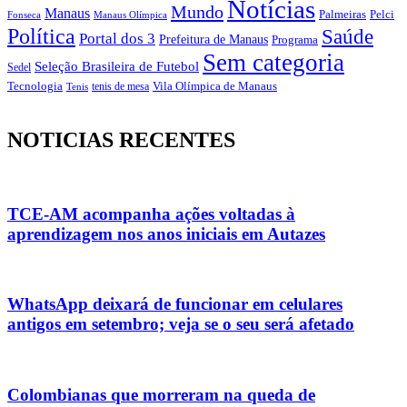
Notícias
Mundo
Manaus
Pelci
Palmeiras
Fonseca
Manaus Olímpica
Política
Saúde
Portal dos 3
Prefeitura de Manaus
Programa
Sem categoria
Seleção Brasileira de Futebol
Sedel
Vila Olímpica de Manaus
Tecnologia
Tenis
tenis de mesa
NOTICIAS RECENTES
TCE-AM acompanha ações voltadas à
aprendizagem nos anos iniciais em Autazes
WhatsApp deixará de funcionar em celulares
antigos em setembro; veja se o seu será afetado
Colombianas que morreram na queda de