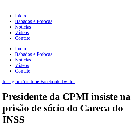
Ir
para
Início
o
Babados e Fofocas
conteúdo
Notícias
Vídeos
Contato
Início
Babados e Fofocas
Notícias
Vídeos
Contato
Instagram
Youtube
Facebook
Twitter
Presidente da CPMI insiste na
prisão de sócio do Careca do
INSS