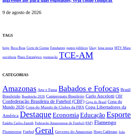
ingressos até para dias esgotados; veja como comprar
9 de agosto de 2026
TAGS
beijo
Boca Rosa
Corte de Contas
Estudantes
gastos públicos
Gkay
luisa sonza
MTV Miaw
TCE-AM
ouvidoria
Plano Estratégico
premiação
CATEGORIAS
Amazonas
Babados e Fofocas
Brasil
Arte e Fama
Carlo Ancelotti
Brasileirão
Campeonato Brasileiro
Brasileirão 2026
CBF
Confederação Brasileira de Futebol (CBF)
Copa do
Copa do Brasil
Copa Libertadores da
Mundo 2026
Copa do Mundo de Clubes da FIFA
Destaque
Esporte
Economia
Educação
América
Flamengo
Estádio Carlos Zamith
Federação Amazonense de Futebol (FAF)
Geral
Fluminense
Futebol
Governo do Amazonas
Hugo Calderano
João