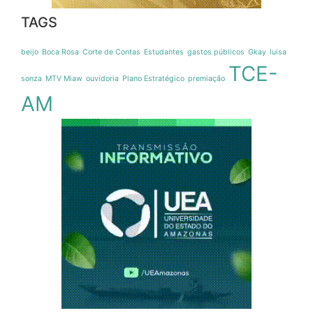
TAGS
beijo
Boca Rosa
Corte de Contas
Estudantes
gastos públicos
Gkay
luisa
TCE-
sonza
MTV Miaw
ouvidoria
Plano Estratégico
premiação
AM