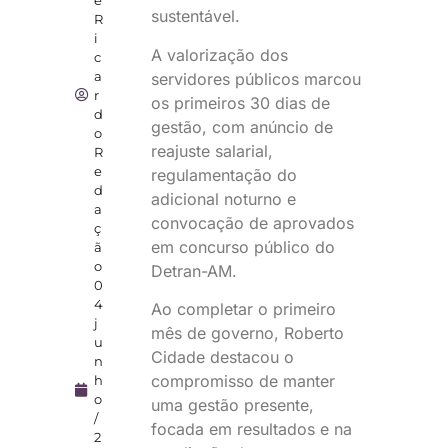
sustentável.
R
i
A valorização dos
c
a
servidores públicos marcou
r
os primeiros 30 dias de
d
gestão, com anúncio de
o
reajuste salarial,
R
e
regulamentação do
d
adicional noturno e
a
convocação de aprovados
ç
em concurso público do
ã
o
Detran-AM.
0
4
Ao completar o primeiro
j
mês de governo, Roberto
u
Cidade destacou o
n
compromisso de manter
h
o
uma gestão presente,
/
focada em resultados e na
2