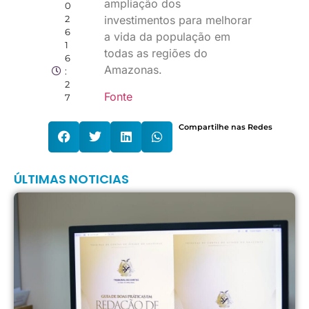
ampliação dos
0
2
investimentos para melhorar
6
a vida da população em
1
todas as regiões do
6
Amazonas.
:
2
Fonte
7
Compartilhe nas Redes
ÚLTIMAS NOTICIAS
T
l
p
s
r
d
f
c
d