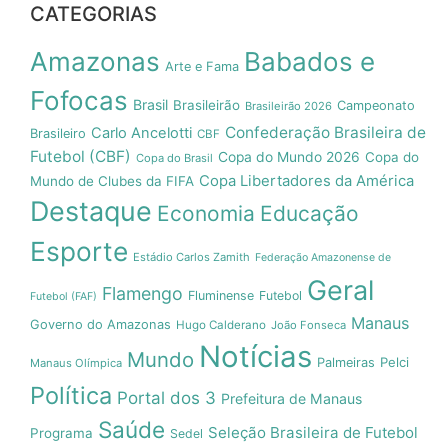
CATEGORIAS
Amazonas
Babados e
Arte e Fama
Fofocas
Brasil
Brasileirão
Campeonato
Brasileirão 2026
Confederação Brasileira de
Carlo Ancelotti
Brasileiro
CBF
Futebol (CBF)
Copa do Mundo 2026
Copa do
Copa do Brasil
Copa Libertadores da América
Mundo de Clubes da FIFA
Destaque
Economia
Educação
Esporte
Estádio Carlos Zamith
Federação Amazonense de
Geral
Flamengo
Fluminense
Futebol
Futebol (FAF)
Manaus
Governo do Amazonas
Hugo Calderano
João Fonseca
Notícias
Mundo
Pelci
Palmeiras
Manaus Olímpica
Política
Portal dos 3
Prefeitura de Manaus
Saúde
Seleção Brasileira de Futebol
Programa
Sedel