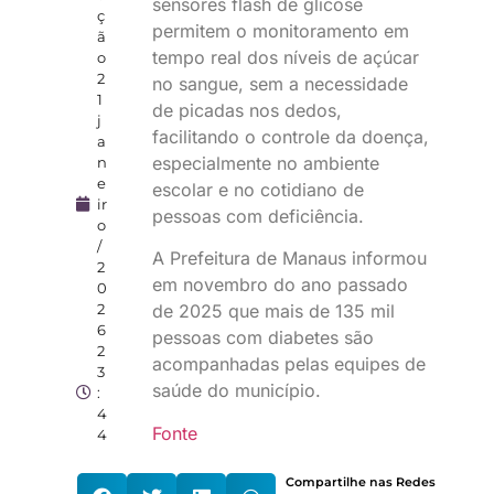
sensores flash de glicose
ç
permitem o monitoramento em
ã
tempo real dos níveis de açúcar
o
2
no sangue, sem a necessidade
1
de picadas nos dedos,
j
facilitando o controle da doença,
a
especialmente no ambiente
n
e
escolar e no cotidiano de
ir
pessoas com deficiência.
o
/
A Prefeitura de Manaus informou
2
em novembro do ano passado
0
2
de 2025 que mais de 135 mil
6
pessoas com diabetes são
2
acompanhadas pelas equipes de
3
saúde do município.
:
4
Fonte
4
Compartilhe nas Redes