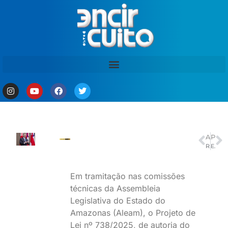
ANTERIOR
PRÓXIMO
Rio Open confirma lista de atletas com João Fonseca e italiano Musetti
Em Brasília, Sedecti destaca ação do MDIC para solução do impasse do PPB no polo de ar-condicionado
Em tramitação nas comissões
técnicas da Assembleia
Legislativa do Estado do
Amazonas (Aleam), o Projeto de
Lei nº 738/2025, de autoria do