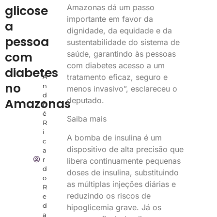
Amazonas dá um passo
glicose
importante em favor da
a
dignidade, da equidade e da
pessoa
sustentabilidade do sistema de
saúde, garantindo às pessoas
com
com diabetes acesso a um
diabetes
tratamento eficaz, seguro e
A
no
n
menos invasivo”, esclareceu o
d
deputado.
Amazonas
r
é
Saiba mais
R
i
A bomba de insulina é um
c
dispositivo de alta precisão que
a
r
libera continuamente pequenas
d
doses de insulina, substituindo
o
as múltiplas injeções diárias e
R
reduzindo os riscos de
e
d
hipoglicemia grave. Já os
a