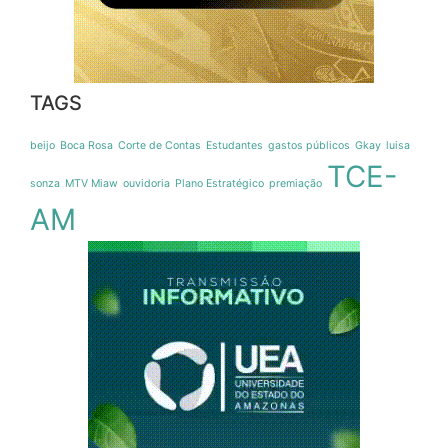
TAGS
beijo
Boca Rosa
Corte de Contas
Estudantes
gastos públicos
Gkay
luisa
TCE-
sonza
MTV Miaw
ouvidoria
Plano Estratégico
premiação
AM