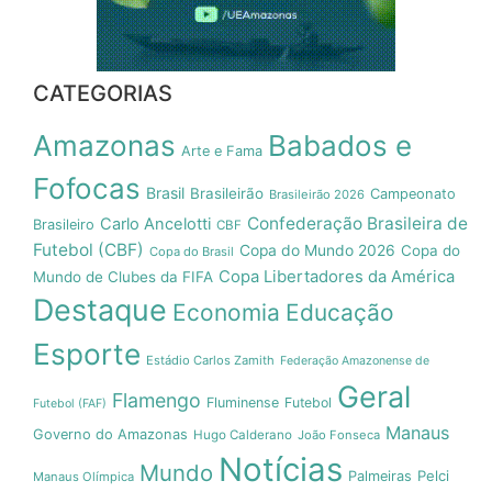
CATEGORIAS
Amazonas
Babados e
Arte e Fama
Fofocas
Brasil
Brasileirão
Campeonato
Brasileirão 2026
Confederação Brasileira de
Carlo Ancelotti
Brasileiro
CBF
Futebol (CBF)
Copa do Mundo 2026
Copa do
Copa do Brasil
Copa Libertadores da América
Mundo de Clubes da FIFA
Destaque
Economia
Educação
Esporte
Estádio Carlos Zamith
Federação Amazonense de
Geral
Flamengo
Fluminense
Futebol
Futebol (FAF)
Manaus
Governo do Amazonas
Hugo Calderano
João Fonseca
Notícias
Mundo
Pelci
Palmeiras
Manaus Olímpica