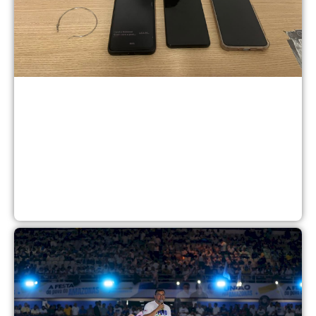
M
5
a
2
D
c
p
W
d
c
q