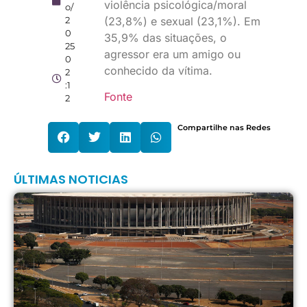
violência psicológica/moral
o/
2
(23,8%) e sexual (23,1%). Em
0
35,9% das situações, o
25
agressor era um amigo ou
0
conhecido da vítima.
2
:1
Fonte
2
Compartilhe nas Redes
ÚLTIMAS NOTICIAS
C
p
d
c
d
C
F
e
5