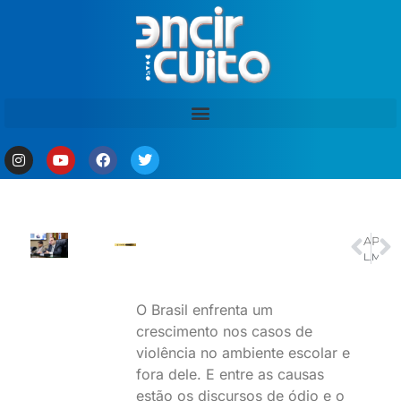
ANTERIOR
PRÓXIMO
Lady Gaga reúne 2,1 milhões de pessoas em show histórico em Copacabana, diz Riotur
Mundial de Clubes 2025: veja datas, horários e locais dos jogos
O Brasil enfrenta um
crescimento nos casos de
violência no ambiente escolar e
fora dele. E entre as causas
estão os discursos de ódio e o