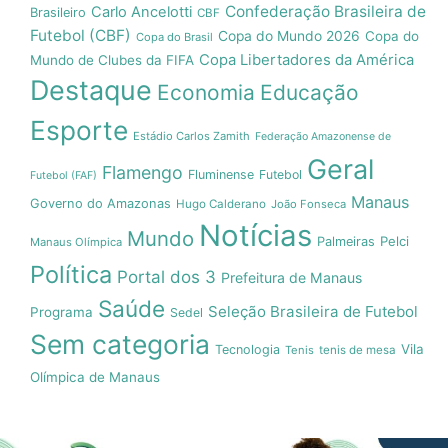
Confederação Brasileira de
Carlo Ancelotti
Brasileiro
CBF
Futebol (CBF)
Copa do Mundo 2026
Copa do
Copa do Brasil
Copa Libertadores da América
Mundo de Clubes da FIFA
Destaque
Economia
Educação
Esporte
Estádio Carlos Zamith
Federação Amazonense de
Geral
Flamengo
Fluminense
Futebol
Futebol (FAF)
Manaus
Governo do Amazonas
Hugo Calderano
João Fonseca
Notícias
Mundo
Pelci
Palmeiras
Manaus Olímpica
Política
Portal dos 3
Prefeitura de Manaus
Saúde
Seleção Brasileira de Futebol
Programa
Sedel
Sem categoria
Vila
Tecnologia
Tenis
tenis de mesa
Olímpica de Manaus