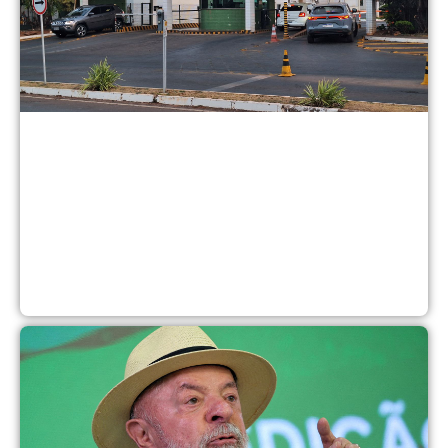
n
d
5
a
2
A
i
d
r
v
e