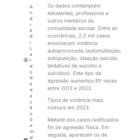
Os dados contemplam
A
n
estudantes, professores e
d
outros membros da
r
comunidade escolar. Entre as
é
ocorrências, 2,2 mil casos
R
i
envolveram violência
c
autoprovocada (automutilação,
a
autopunição, ideação suicida,
r
tentativas de suicídio e
d
o
suicídios). Este tipo de
R
agressão aumentou 95 vezes
e
entre 2013 e 2023.
d
a
Tipos de violência mais
ç
comuns em 2023
ã
o
Metade dos casos notificados
0
4
foi de agressão física. Em
m
seguida, aparecem os de
ai