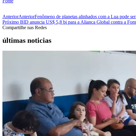
Fonte
Anterior
Anterior
Fenômeno de planetas alinhados com a Lua pode ser
Próximo
BID anuncia US$ 5,8 bi para a Aliança Global contra a Fom
Compartilhe nas Redes
últimas noticias