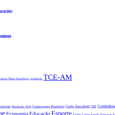
uracões
omingo
TCE-AM
idoria
Plano Estratégico
premiação
Confederaç
Carlo Ancelotti
sileirão
Campeonato Brasileiro
Brasileirão 2026
CBF
ue
Esporte
Economia
Educação
Estádio Carlos Zamith
Federação A