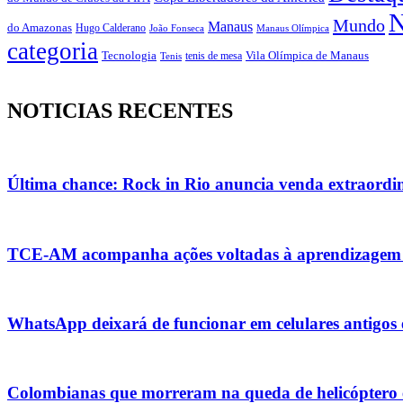
N
Mundo
Manaus
do Amazonas
Hugo Calderano
João Fonseca
Manaus Olímpica
categoria
Vila Olímpica de Manaus
Tecnologia
Tenis
tenis de mesa
NOTICIAS RECENTES
Última chance: Rock in Rio anuncia venda extraordin
TCE-AM acompanha ações voltadas à aprendizagem no
WhatsApp deixará de funcionar em celulares antigos e
Colombianas que morreram na queda de helicóptero e