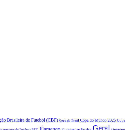
ão Brasileira de Futebol (CBF)
Copa do Mundo 2026
Copa
Copa do Brasil
Geral
Flamengo
Fluminense
Futebol
Governo
mazonense de Futebol (FAF)