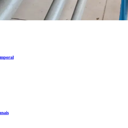
emporal
unais