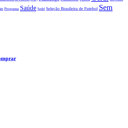
Sem
Saúde
us
Seleção Brasileira de Futebol
Programa
Sedel
comprar