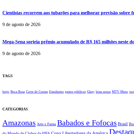
Cientistas recorrem aos tubarões para melhorar previsão sobre f
9 de agosto de 2026
Mega-Sena sorteia prêmio acumulado de R$ 165 milhões neste d
9 de agosto de 2026
TAGS
beijo
Boca Rosa
Corte de Contas
Estudantes
gastos públicos
Gkay
luisa sonza
MTV Miaw
ouv
CATEGORIAS
Amazonas
Babados e Fofocas
Brasil
Bra
Arte e Fama
Destaq
Copa Libertadores da América
do Mundo de Clubes da FIFA