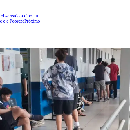
 observado a olho nu
e e a Pobreza
Próximo