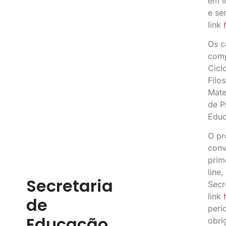
em l
e se
link
h
Os c
comp
Cicl
Filos
Mate
de P
Educ
O pr
conv
prim
line
Secretaria
Secr
link
h
de
perí
Educação
obri