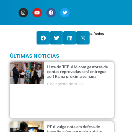
Compartilhe nas Redes
ÚLTIMAS NOTICIAS
Lista do TCE-AM com gestores de
contas reprovadas será entregue
ao TRE na próxima semana
6 de agosto de 2026
PF divulga nota em defesa de
investigações em meio a atrito