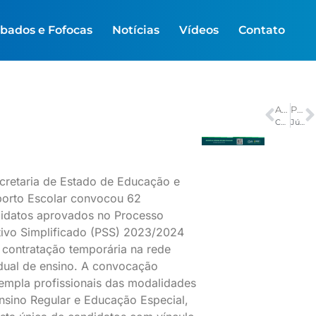
bados e Fofocas
Notícias
Vídeos
Contato
ANTERIOR
PRÓXIMO
Cancelada a Marcha do Orgulho Trans em São Paulo
Júri do caso Henry Borel entra na reta final; entenda próximos passos
cretaria de Estado de Educação e
orto Escolar convocou 62
idatos aprovados no Processo
tivo Simplificado (PSS) 2023/2024
 contratação temporária na rede
dual de ensino. A convocação
empla profissionais das modalidades
nsino Regular e Educação Especial,