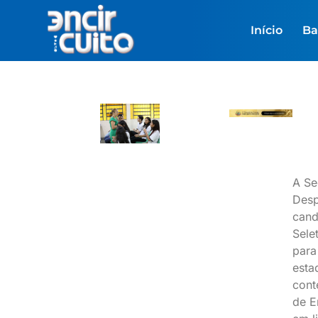
Início
Ba
A Se
Desp
cand
Sele
para
esta
cont
de E