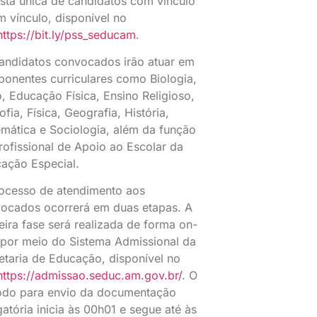
ista única de candidatos com vínculo
m vínculo, disponível no
ttps://bit.ly/pss_seducam
.
andidatos convocados irão atuar em
onentes curriculares como Biologia,
o, Educação Física, Ensino Religioso,
ofia, Física, Geografia, História,
mática e Sociologia, além da função
rofissional de Apoio ao Escolar da
ação Especial.
ocesso de atendimento aos
ocados ocorrerá em duas etapas. A
eira fase será realizada de forma on-
, por meio do Sistema Admissional da
etaria de Educação, disponível no
ttps://admissao.seduc.am.gov.br/
. O
odo para envio da documentação
gatória inicia às 00h01 e segue até às