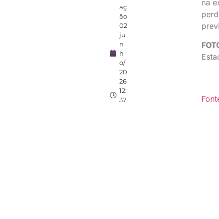
na e
aç
perd
ão
prev
02
ju
n
FOT
h
Esta
o/
20
26
12:
Font
37