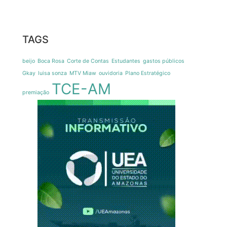
TAGS
beijo
Boca Rosa
Corte de Contas
Estudantes
gastos públicos
Gkay
luisa sonza
MTV Miaw
ouvidoria
Plano Estratégico
TCE-AM
premiação