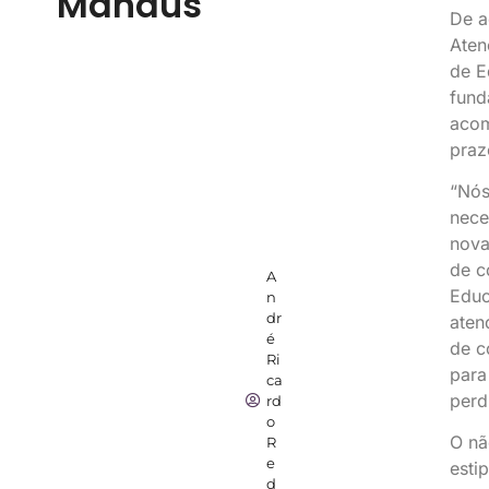
Manaus
De a
Aten
de E
fund
acom
praz
“Nós
nece
nova
de c
A
Educ
n
dr
aten
é
de c
Ri
para
ca
perd
rd
o
O nã
R
e
esti
d