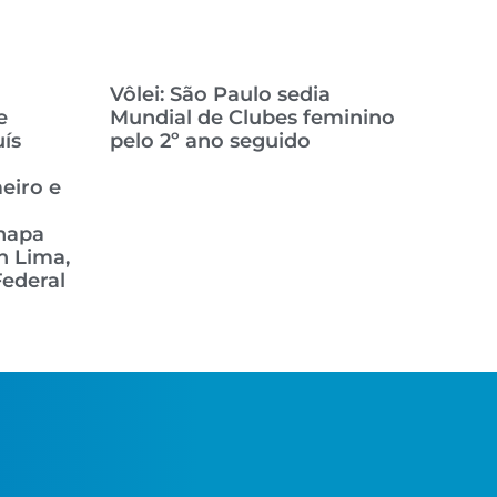
Vôlei: São Paulo sedia
e
Mundial de Clubes feminino
ís
pelo 2º ano seguido
eiro e
chapa
n Lima,
ederal