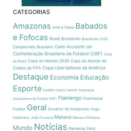
CATEGORIAS
Amazonas
Babados
Arte e Fama
e Fofocas
Brasil
Brasileirão
Brasileirão 2026
Carlo Ancelotti
Campeonato Brasileiro
CBF
Confederação Brasileira de Futebol (CBF)
Copa
Copa do Mundo 2026
Copa do Mundo de
do Brasil
Copa Libertadores da América
Clubes da FIFA
Destaque
Economia
Educação
Esporte
Estádio Carlos Zamith
Federação
Flamengo
Fluminense
Amazonense de Futebol (FAF)
Geral
Futebol
Governo do Amazonas
Hugo
Manaus
Calderano
João Fonseca
Manaus Olímpica
Notícias
Mundo
Pelci
Palmeiras