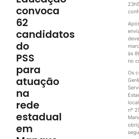
23h5
convoca
conf
62
Após
candidatos
envi
deve
do
marc
às 8
PSS
no c
para
Os c
atuação
Gerê
Serv
na
Esta
rede
loca
nº 2
estadual
Mana
obri
em
segu