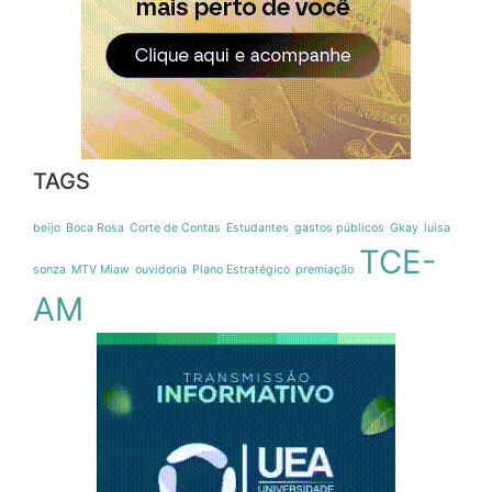
TAGS
beijo
Boca Rosa
Corte de Contas
Estudantes
gastos públicos
Gkay
luisa
TCE-
sonza
MTV Miaw
ouvidoria
Plano Estratégico
premiação
AM