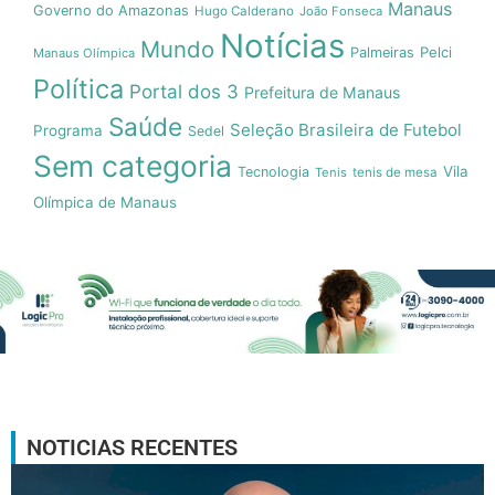
Manaus
Governo do Amazonas
Hugo Calderano
João Fonseca
Notícias
Mundo
Pelci
Palmeiras
Manaus Olímpica
Política
Portal dos 3
Prefeitura de Manaus
Saúde
Seleção Brasileira de Futebol
Programa
Sedel
Sem categoria
Vila
Tecnologia
Tenis
tenis de mesa
Olímpica de Manaus
NOTICIAS RECENTES