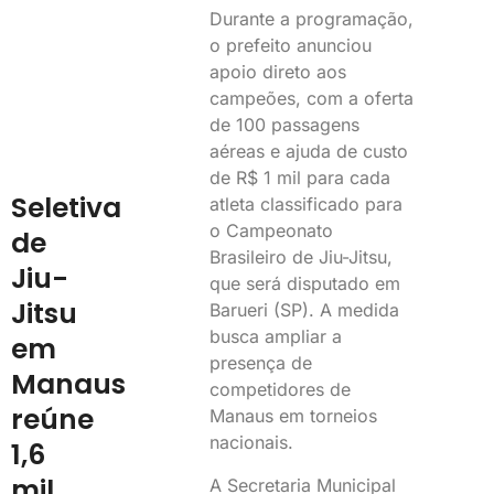
Durante a programação,
o prefeito anunciou
apoio direto aos
campeões, com a oferta
de 100 passagens
aéreas e ajuda de custo
de R$ 1 mil para cada
Seletiva
atleta classificado para
o Campeonato
de
Brasileiro de Jiu-Jitsu,
Jiu-
que será disputado em
Jitsu
Barueri (SP). A medida
busca ampliar a
em
presença de
Manaus
competidores de
reúne
Manaus em torneios
nacionais.
1,6
mil
A Secretaria Municipal