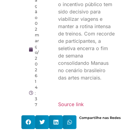
o incentivo público tem
ç
sido decisivo para
ã
o
viabilizar viagens e
0
manter a rotina intensa
2
de treinos. Com recorde
m
de participantes, a
ar
ç
seletiva encerra o fim
o/
de semana
2
consolidando Manaus
0
2
no cenário brasileiro
6
das artes marciais.
1
4
:
3
Source link
7
Compartilhe nas Redes