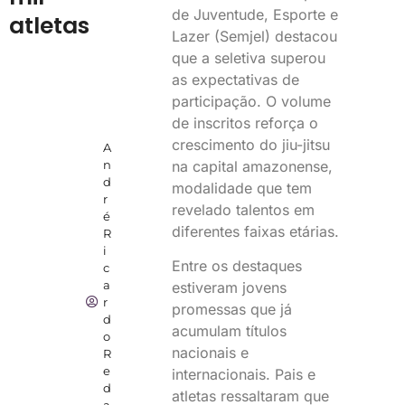
de Juventude, Esporte e
atletas
Lazer (Semjel) destacou
que a seletiva superou
as expectativas de
participação. O volume
de inscritos reforça o
crescimento do jiu-jitsu
A
na capital amazonense,
n
d
modalidade que tem
r
revelado talentos em
é
diferentes faixas etárias.
R
i
Entre os destaques
c
a
estiveram jovens
r
promessas que já
d
acumulam títulos
o
nacionais e
R
e
internacionais. Pais e
d
atletas ressaltaram que
a