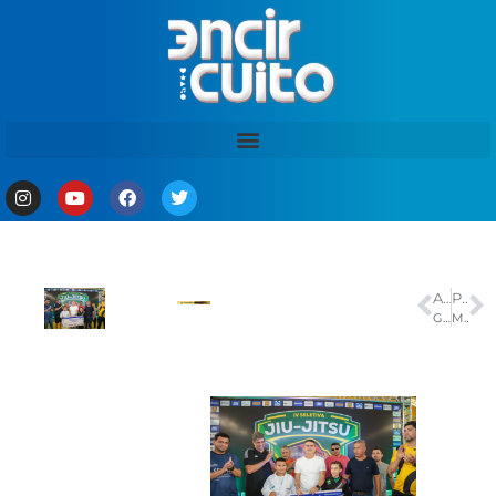
ANTERIOR
PRÓXIMO
Grêmio faz 3 a 0 no Inter e está com uma mão na taça do Gauchão
Morre aos 49 anos a cantora e sambista Adriana Araújo em Belo Horizonte: ‘Momento de dor’