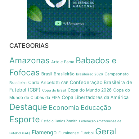
CATEGORIAS
Amazonas
Babados e
Arte e Fama
Fofocas
Brasil
Brasileirão
Campeonato
Brasileirão 2026
Confederação Brasileira de
Carlo Ancelotti
Brasileiro
CBF
Futebol (CBF)
Copa do Mundo 2026
Copa do
Copa do Brasil
Copa Libertadores da América
Mundo de Clubes da FIFA
Destaque
Economia
Educação
Esporte
Estádio Carlos Zamith
Federação Amazonense de
Geral
Flamengo
Fluminense
Futebol
Futebol (FAF)