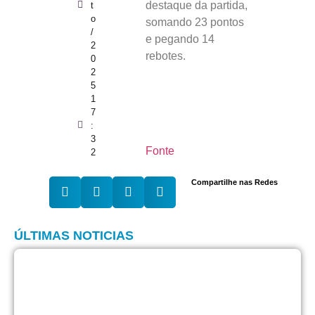
destaque da partida,
t
o
somando 23 pontos
/
e pegando 14
2
rebotes.
0
2
5
1
7
:
3
Fonte
2
Compartilhe nas Redes
ÚLTIMAS NOTICIAS
M
m
E
s
q