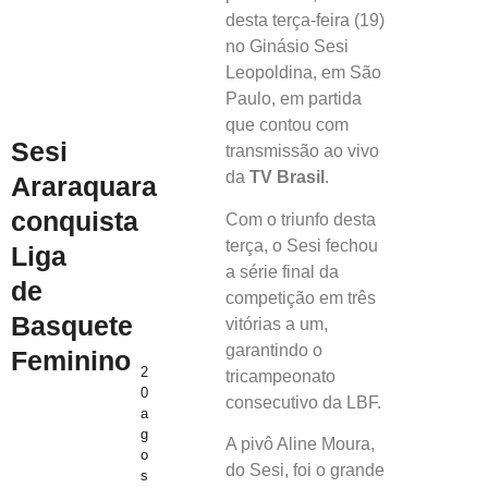
desta terça-feira (19)
no Ginásio Sesi
Leopoldina, em São
Paulo, em partida
que contou com
Sesi
transmissão ao vivo
da
TV Brasil
.
Araraquara
conquista
Com o triunfo desta
terça, o Sesi fechou
Liga
a série final da
de
competição em três
Basquete
vitórias a um,
garantindo o
Feminino
2
tricampeonato
0
consecutivo da LBF.
a
g
A pivô Aline Moura,
o
do Sesi, foi o grande
s