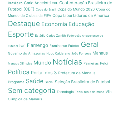
Confederação Brasileira de
Carlo Ancelotti
Brasileiro
CBF
Futebol (CBF)
Copa do Mundo 2026
Copa do
Copa do Brasil
Copa Libertadores da América
Mundo de Clubes da FIFA
Destaque
Economia
Educação
Esporte
Estádio Carlos Zamith
Federação Amazonense de
Geral
Flamengo
Fluminense
Futebol
Futebol (FAF)
Manaus
Governo do Amazonas
Hugo Calderano
João Fonseca
Notícias
Mundo
Pelci
Palmeiras
Manaus Olímpica
Política
Portal dos 3
Prefeitura de Manaus
Saúde
Seleção Brasileira de Futebol
Programa
Sedel
Sem categoria
Vila
Tecnologia
Tenis
tenis de mesa
Olímpica de Manaus