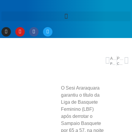
ANTERIOR
PRÓXIMO
PELA 9ª RODADA DO CAMPEONATO BRASILEIRO, PALMEIRAS VENCE CORITIBA POR 3X1 E COLA NO LÍDER BOTAFOGO
Campanha alerta para falhas na prescrição de antibióticos em hospitais
O Sesi Araraquara
garantiu o título da
Liga de Basquete
Feminino (LBF)
após derrotar o
Sampaio Basquete
por 65 a 57, na noite