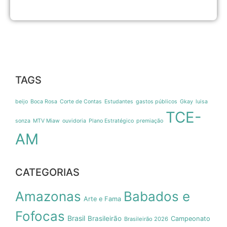
TAGS
beijo
Boca Rosa
Corte de Contas
Estudantes
gastos públicos
Gkay
luisa
TCE-
sonza
MTV Miaw
ouvidoria
Plano Estratégico
premiação
AM
CATEGORIAS
Amazonas
Babados e
Arte e Fama
Fofocas
Brasil
Brasileirão
Campeonato
Brasileirão 2026