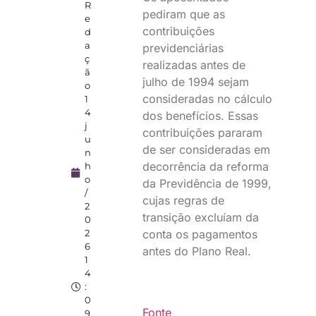
R
pediram que as
e
contribuições
d
a
previdenciárias
ç
realizadas antes de
ã
julho de 1994 sejam
o
consideradas no cálculo
1
4
dos benefícios. Essas
j
contribuições pararam
u
de ser consideradas em
n
decorrência da reforma
h
o
da Previdência de 1999,
/
cujas regras de
2
transição excluíam da
0
2
conta os pagamentos
6
antes do Plano Real.
1
4
:
0
Fonte
9