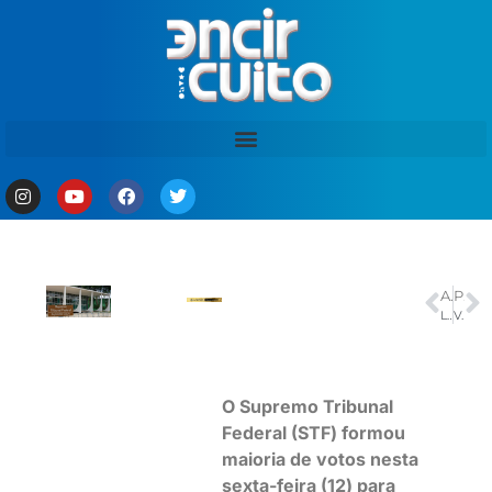
ANTERIOR
PRÓXIMO
Lula no G7 gera expectativa por tarifa dos EUA e veto à carne pela UE
Veja os jogos deste domingo na Copa do Mundo 2026
O Supremo Tribunal
Federal (STF) formou
maioria de votos nesta
sexta-feira (12) para