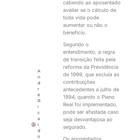
cabendo ao aposentado
avaliar se o cálculo de
toda vida pode
aumentar ou não o
benefício.
Segundo o
entendimento, a regra
de transição feita pela
reforma da Previdência
A
de 1999, que excluía as
n
contribuições
d
antecedentes a julho de
r
é
1994, quando o Plano
R
Real foi implementado,
i
pode ser afastada caso
c
a
seja desvantajosa ao
r
segurado.
d
o
Os aposentados