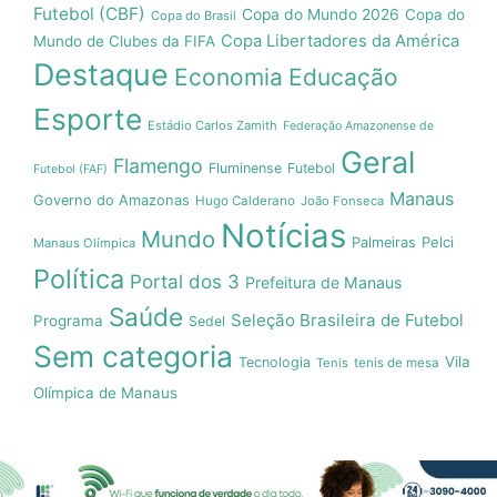
Futebol (CBF)
Copa do Mundo 2026
Copa do
Copa do Brasil
Copa Libertadores da América
Mundo de Clubes da FIFA
Destaque
Economia
Educação
Esporte
Estádio Carlos Zamith
Federação Amazonense de
Geral
Flamengo
Fluminense
Futebol
Futebol (FAF)
Manaus
Governo do Amazonas
Hugo Calderano
João Fonseca
Notícias
Mundo
Pelci
Palmeiras
Manaus Olímpica
Política
Portal dos 3
Prefeitura de Manaus
Saúde
Seleção Brasileira de Futebol
Programa
Sedel
Sem categoria
Vila
Tecnologia
Tenis
tenis de mesa
Olímpica de Manaus