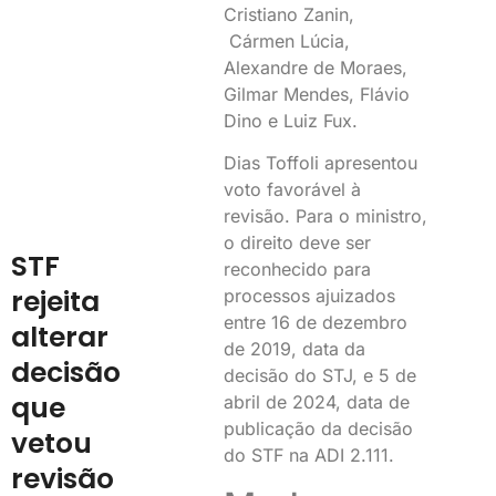
Cristiano Zanin,
Cármen Lúcia,
Alexandre de Moraes,
Gilmar Mendes, Flávio
Dino e Luiz Fux.
Dias Toffoli apresentou
voto favorável à
revisão. Para o ministro,
o direito deve ser
STF
reconhecido para
rejeita
processos ajuizados
entre 16 de dezembro
alterar
de 2019, data da
decisão
decisão do STJ, e 5 de
que
abril de 2024, data de
publicação da decisão
vetou
do STF na ADI 2.111.
revisão