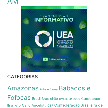
AM
CATEGORIAS
Amazonas
Babados e
Arte e Fama
Fofocas
Brasil
Brasileirão
Campeonato
Brasileirão 2026
Confederação Brasileira de
Carlo Ancelotti
Brasileiro
CBF