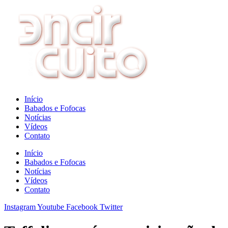
Ir
para
o
conteúdo
Início
Babados e Fofocas
Notícias
Vídeos
Contato
Início
Babados e Fofocas
Notícias
Vídeos
Contato
Instagram
Youtube
Facebook
Twitter