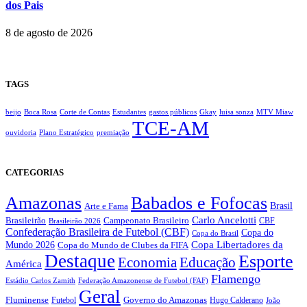
dos Pais
8 de agosto de 2026
TAGS
beijo
Boca Rosa
Corte de Contas
Estudantes
gastos públicos
Gkay
luisa sonza
MTV Miaw
TCE-AM
ouvidoria
Plano Estratégico
premiação
CATEGORIAS
Amazonas
Babados e Fofocas
Brasil
Arte e Fama
Carlo Ancelotti
Brasileirão
Campeonato Brasileiro
Brasileirão 2026
CBF
Confederação Brasileira de Futebol (CBF)
Copa do
Copa do Brasil
Copa Libertadores da
Mundo 2026
Copa do Mundo de Clubes da FIFA
Destaque
Esporte
Economia
Educação
América
Flamengo
Estádio Carlos Zamith
Federação Amazonense de Futebol (FAF)
Geral
Fluminense
Futebol
Governo do Amazonas
Hugo Calderano
João