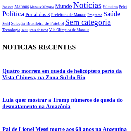
Notícias
Mundo
Manaus
Pelci
Palmeiras
Fonseca
Manaus Olímpica
Política
Saúde
Portal dos 3
Prefeitura de Manaus
Programa
Sem categoria
Seleção Brasileira de Futebol
Sedel
Vila Olímpica de Manaus
Tecnologia
Tenis
tenis de mesa
NOTICIAS RECENTES
Quatro morrem em queda de helicóptero perto da
Vista Chinesa, na Zona Sul do Rio
Lula quer mostrar a Trump números de queda do
desmatamento na Amazônia
Pai de Lionel Messi morre aos 68 anos na Argentina