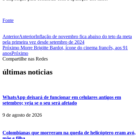
Fonte
Anterior
Anterior
Inflação de novembro fica abaixo do teto da meta
pela primeira vez desde setembro de 2024
Próximo
Morre Brigitte Bardot, ícone do cinema francês, aos 91
anos
Próximo
Compartilhe nas Redes
últimas noticias
WhatsApp deixará de funcionar em celulares antigos em
setembro; veja se o seu será afetado
9 de agosto de 2026
Colombianas que morreram na queda de helicóptero eram avó,
mãe e filha