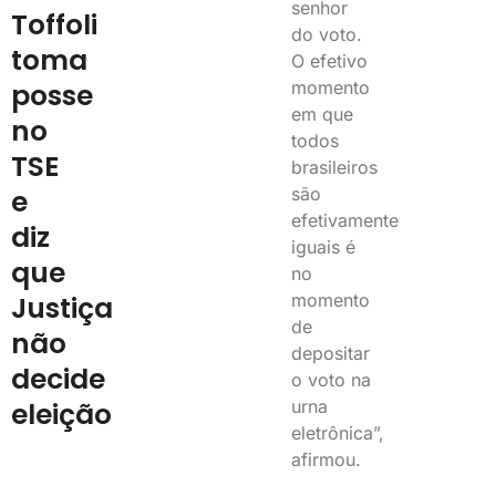
senhor
Toffoli
do voto.
toma
O efetivo
momento
posse
em que
no
todos
TSE
brasileiros
são
e
efetivamente
diz
iguais é
que
no
momento
Justiça
de
não
depositar
decide
o voto na
urna
eleição
eletrônica”,
afirmou.