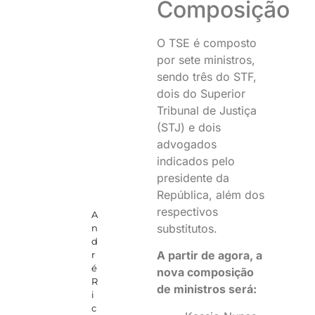
Composição
O TSE é composto
por sete ministros,
sendo três do STF,
dois do Superior
Tribunal de Justiça
(STJ) e dois
advogados
indicados pelo
presidente da
República, além dos
respectivos
A
substitutos.
n
d
A partir de agora, a
r
é
nova composição
R
de ministros será:
i
c