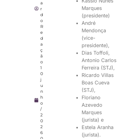
Kassio Nunes
a
Marques
r
d
(presidente)
o
André
R
Mendonça
e
(vice-
d
a
presidente),
ç
Dias Toffoli,
ã
Antonio Carlos
o
Ferreira (STJ),
1
0
Ricardo Villas
j
Boas Cueva
u
(STJ),
n
Floriano
h
o
Azevedo
/
Marques
2
(jurista) e
0
2
Estela Aranha
6
(jurista).
0