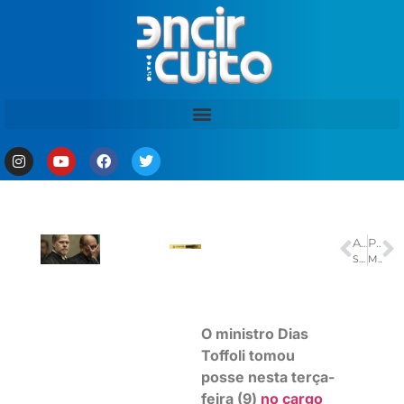
ANTERIOR
PRÓXIMO
Senado aprova proteção a trabalhadores resgatados de trabalho escravo
Mega-Sena acumula e prêmio principal vai para R$ 8 milhões
O ministro Dias
Toffoli tomou
posse nesta terça-
feira (9)
no cargo