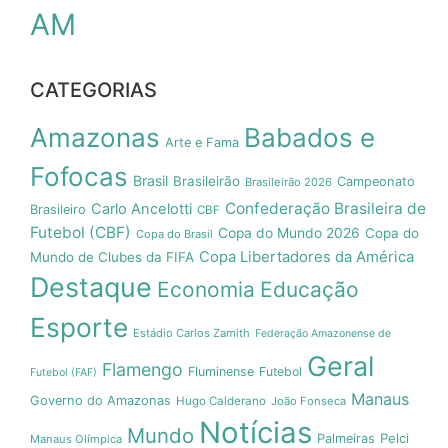
AM
CATEGORIAS
Amazonas
Babados e
Arte e Fama
Fofocas
Brasil
Brasileirão
Campeonato
Brasileirão 2026
Confederação Brasileira de
Carlo Ancelotti
Brasileiro
CBF
Futebol (CBF)
Copa do Mundo 2026
Copa do
Copa do Brasil
Copa Libertadores da América
Mundo de Clubes da FIFA
Destaque
Economia
Educação
Esporte
Estádio Carlos Zamith
Federação Amazonense de
Geral
Flamengo
Fluminense
Futebol
Futebol (FAF)
Manaus
Governo do Amazonas
Hugo Calderano
João Fonseca
Notícias
Mundo
Pelci
Palmeiras
Manaus Olímpica