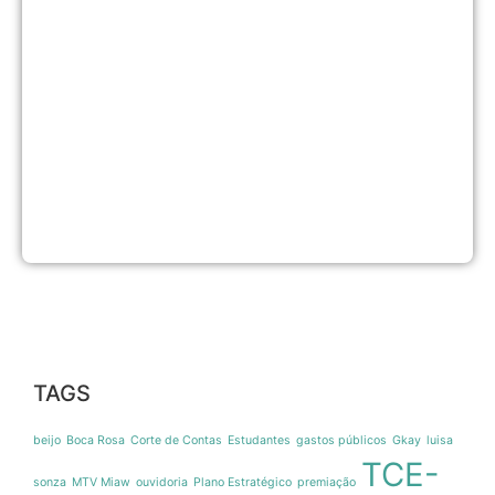
d
r
s
e
d
v
c
p
a
s
n
8
a
2
TAGS
beijo
Boca Rosa
Corte de Contas
Estudantes
gastos públicos
Gkay
luisa
TCE-
sonza
MTV Miaw
ouvidoria
Plano Estratégico
premiação