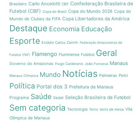
Confederação Brasileira de
Carlo Ancelotti
Brasileiro
CBF
Futebol (CBF)
Copa do Mundo 2026
Copa do
Copa do Brasil
Copa Libertadores da América
Mundo de Clubes da FIFA
Destaque
Economia
Educação
Esporte
Estádio Carlos Zamith
Federação Amazonense de
Geral
Flamengo
Fluminense
Futebol
Futebol (FAF)
Manaus
Governo do Amazonas
Hugo Calderano
João Fonseca
Notícias
Mundo
Pelci
Palmeiras
Manaus Olímpica
Política
Portal dos 3
Prefeitura de Manaus
Saúde
Seleção Brasileira de Futebol
Programa
Sedel
Sem categoria
Vila
Tecnologia
Tenis
tenis de mesa
Olímpica de Manaus