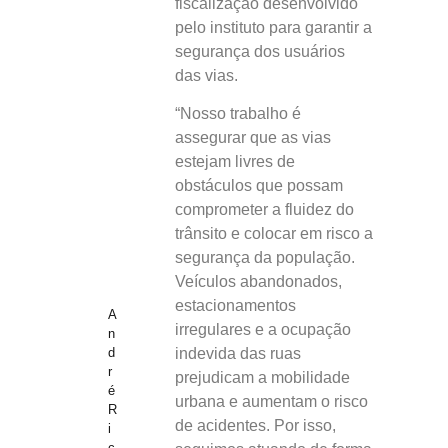
fiscalização desenvolvido
pelo instituto para garantir a
segurança dos usuários
das vias.
“Nosso trabalho é
assegurar que as vias
estejam livres de
obstáculos que possam
comprometer a fluidez do
trânsito e colocar em risco a
segurança da população.
Veículos abandonados,
estacionamentos
A
irregulares e a ocupação
n
indevida das ruas
d
r
prejudicam a mobilidade
é
urbana e aumentam o risco
R
de acidentes. Por isso,
i
c