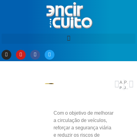
ANTERIOR
PRÓXIMO
PGR pede condenação de Eduardo Bolsonaro por coação em processo sobre trama golpista
Juliette celebra vozes femininas do São João na playlist “ELAS”, parceria com POPline e Apple Music; ouça!
Com o objetivo de melhorar
a circulação de veículos,
reforçar a segurança viária
e reduzir os riscos de