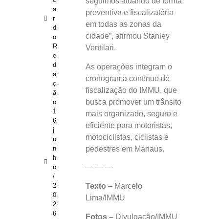
seguimos atuando de forma
a
preventiva e fiscalizatória
r
em todas as zonas da
d
cidade”, afirmou Stanley
o
R
Ventilari.
e
d
As operações integram o
a
cronograma contínuo de
ç
fiscalização do IMMU, que
ã
busca promover um trânsito
o
1
mais organizado, seguro e
6
eficiente para motoristas,
j
motociclistas, ciclistas e
u
pedestres em Manaus.
n
h
— — —
o
/
Texto
– Marcelo
2
0
Lima/IMMU
2
6
Fotos –
Divulgação/IMMU