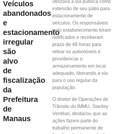
utilizava a via pública como
Veículos
extensão de seu pátio para
abandonados
estacionamento de
e
veículos. Os responsáveis
pelo estabelecimento foram
estacionamento
notificados e receberam
irregular
prazo de 48 horas para
são
retirar os automóveis e
providenciar o
alvo
armazenamento em local
de
adequado, liberando a via
fiscalização
para o uso regular da
população.
da
Prefeitura
O diretor de Operações de
Trânsito do IMMU, Stanley
de
Ventilari, destacou que as
Manaus
ações fazem parte do
trabalho permanente de