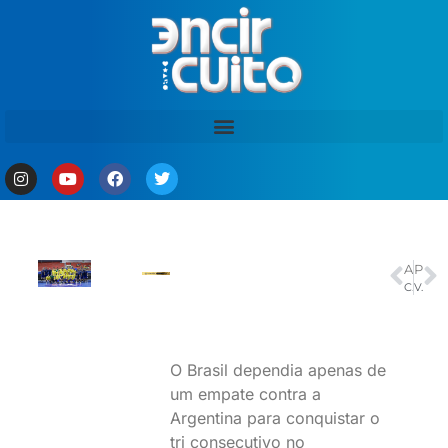
ANTERIOR
PRÓXIMO
Cetam lança primeiro edital de 2026 com quase 8 mil vagas presenciais
Vanessa Rios, cantora do Capim com Mel, morre aos 42 anos
O Brasil dependia apenas de
um empate contra a
Argentina para conquistar o
tri consecutivo no