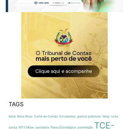
TAGS
beijo
Boca Rosa
Corte de Contas
Estudantes
gastos públicos
Gkay
luisa
TCE-
sonza
MTV Miaw
ouvidoria
Plano Estratégico
premiação