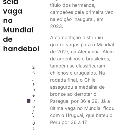
sela
título dos hermanos,
vaga
campeões pela primeira vez
no
na edição inaugural, em
2023.
Mundial
de
A competição distribuiu
quatro vagas para o Mundial
handebol
de 2027, na Alemanha. Além
de argentinos e brasileiros,
também se classificaram
2
chilenos e uruguaios. Na
6
j
rodada final, o Chile
a
assegurou a medalha de
n
bronze ao derrotar o
e
Paraguai por 36 a 29. Já a
ir
o
última vaga no Mundial ficou
/
com o Uruguai, que bateu o
2
Peru por 36 a 17.
0
2