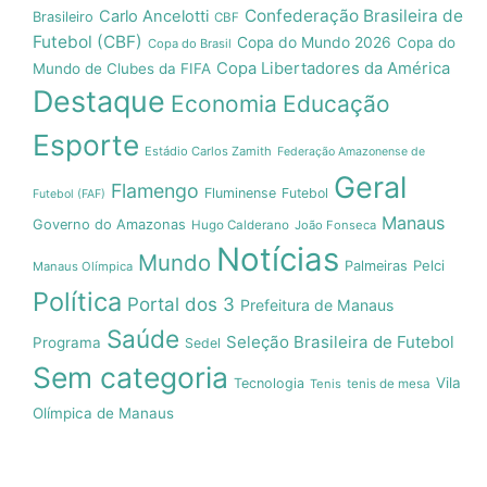
Confederação Brasileira de
Carlo Ancelotti
Brasileiro
CBF
Futebol (CBF)
Copa do Mundo 2026
Copa do
Copa do Brasil
Copa Libertadores da América
Mundo de Clubes da FIFA
Destaque
Economia
Educação
Esporte
Estádio Carlos Zamith
Federação Amazonense de
Geral
Flamengo
Fluminense
Futebol
Futebol (FAF)
Manaus
Governo do Amazonas
Hugo Calderano
João Fonseca
Notícias
Mundo
Pelci
Palmeiras
Manaus Olímpica
Política
Portal dos 3
Prefeitura de Manaus
Saúde
Seleção Brasileira de Futebol
Programa
Sedel
Sem categoria
Vila
Tecnologia
Tenis
tenis de mesa
Olímpica de Manaus