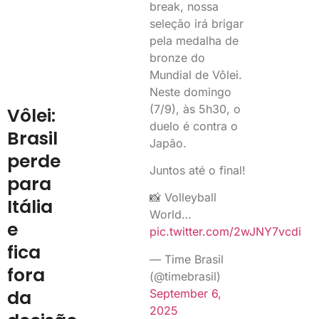
break, nossa
seleção irá brigar
pela medalha de
bronze do
Mundial de Vôlei.
Neste domingo
(7/9), às 5h30, o
Vôlei:
duelo é contra o
Brasil
Japão.
perde
Juntos até o final!
para
📸 Volleyball
Itália
World…
e
pic.twitter.com/2wJNY7vcdi
fica
— Time Brasil
fora
(@timebrasil)
da
September 6,
2025