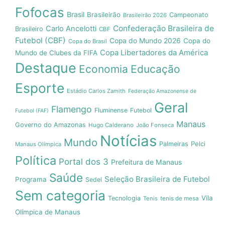
Fofocas
Brasil
Brasileirão
Campeonato
Brasileirão 2026
Confederação Brasileira de
Carlo Ancelotti
Brasileiro
CBF
Futebol (CBF)
Copa do Mundo 2026
Copa do
Copa do Brasil
Copa Libertadores da América
Mundo de Clubes da FIFA
Destaque
Economia
Educação
Esporte
Estádio Carlos Zamith
Federação Amazonense de
Geral
Flamengo
Fluminense
Futebol
Futebol (FAF)
Manaus
Governo do Amazonas
Hugo Calderano
João Fonseca
Notícias
Mundo
Pelci
Palmeiras
Manaus Olímpica
Política
Portal dos 3
Prefeitura de Manaus
Saúde
Seleção Brasileira de Futebol
Programa
Sedel
Sem categoria
Vila
Tecnologia
Tenis
tenis de mesa
Olímpica de Manaus