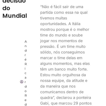
decisão
do
“Não é fácil sair de uma
partida como essa na qual
Mundial
tivemos muitas
oportunidades. A Itália
mostrou porque é o melhor
time do mundo e soube
jogar nos momentos de
A
pressão. É um time muito
n
d
sólido, nós conseguimos
r
marcar o time delas em
é
alguns momentos, mas elas
R
i
têm um banco muito forte.
c
Estou muito orgulhosa da
a
nossa equipe, da atitude e
r
da maneira que nos
d
o
comunicamos dentro de
R
quadra”, declarou a ponteira
e
Gabi, que marcou 29 pontos
d