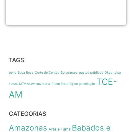
a
A
8
d
TAGS
beijo
Boca Rosa
Corte de Contas
Estudantes
gastos públicos
Gkay
luisa
TCE-
sonza
MTV Miaw
ouvidoria
Plano Estratégico
premiação
AM
CATEGORIAS
Amazonas
Babados e
Arte e Fama