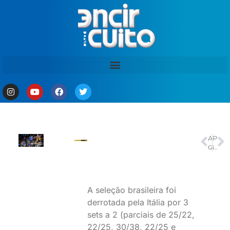
ANTERIOR
PRÓXIMO
Grupo Tortura Nunca Mais teme perda de imóvel para alienação do Estado
iPhone 17: tudo o que esperar do evento ‘Queixos vão cair’ da Apple
A seleção brasileira foi
derrotada pela Itália por 3
sets a 2 (parciais de 25/22,
22/25, 30/38, 22/25 e