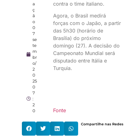
contra o time italiano.
a
ç
Agora, o Brasil medirá
ã
o
forças com o Japão, a partir
0
das 5h30 (horário de
7
Brasília) do próximo
se
domingo (27). A decisão do
te
m
Campeonato Mundial será
br
disputado entre Itália e
o/
Turquia.
2
0
25
0
7
:
2
Fonte
0
Compartilhe nas Redes