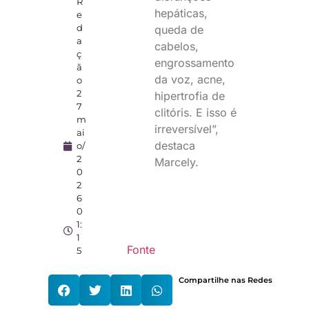
R
hepáticas,
e
d
queda de
a
cabelos,
ç
engrossamento
ã
da voz, acne,
o
2
hipertrofia de
7
clitóris. E isso é
m
irreversível”,
ai
destaca
o/
2
Marcely.
0
2
6
0
1:
1
Fonte
5
Compartilhe nas Redes