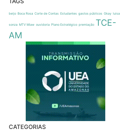
TAGS
beijo
Boca Rosa
Corte de Contas
Estudantes
gastos públicos
Gkay
luisa
TCE-
sonza
MTV Miaw
ouvidoria
Plano Estratégico
premiação
AM
CATEGORIAS