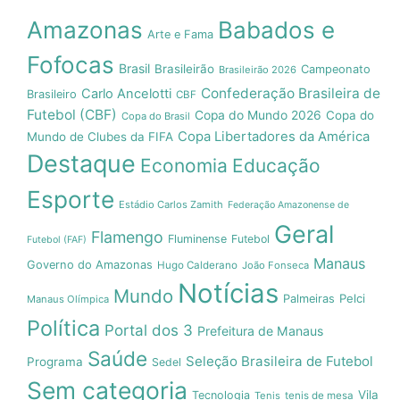
Amazonas
Babados e
Arte e Fama
Fofocas
Brasil
Brasileirão
Campeonato
Brasileirão 2026
Confederação Brasileira de
Carlo Ancelotti
Brasileiro
CBF
Futebol (CBF)
Copa do Mundo 2026
Copa do
Copa do Brasil
Copa Libertadores da América
Mundo de Clubes da FIFA
Destaque
Economia
Educação
Esporte
Estádio Carlos Zamith
Federação Amazonense de
Geral
Flamengo
Fluminense
Futebol
Futebol (FAF)
Manaus
Governo do Amazonas
Hugo Calderano
João Fonseca
Notícias
Mundo
Pelci
Palmeiras
Manaus Olímpica
Política
Portal dos 3
Prefeitura de Manaus
Saúde
Seleção Brasileira de Futebol
Programa
Sedel
Sem categoria
Vila
Tecnologia
Tenis
tenis de mesa