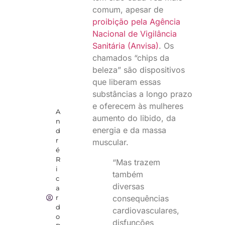
comum, apesar de
proibição pela Agência
Nacional de Vigilância
Sanitária (Anvisa)
. Os
chamados “chips da
beleza” são dispositivos
que liberam essas
substâncias a longo prazo
e oferecem às mulheres
A
aumento do libido, da
n
energia e da massa
d
r
muscular.
é
R
“Mas trazem
i
também
c
diversas
a
r
consequências
d
cardiovasculares,
o
disfunções