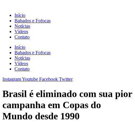
Ir
para
Início
o
Babados e Fofocas
conteúdo
Notícias
Vídeos
Contato
Início
Babados e Fofocas
Notícias
Vídeos
Contato
Instagram
Youtube
Facebook
Twitter
Brasil é eliminado com sua pior
campanha em Copas do
Mundo desde 1990