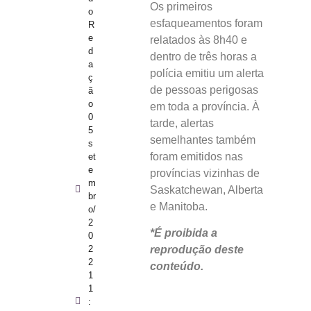
Os primeiros
o
esfaqueamentos foram
R
e
relatados às 8h40 e
d
dentro de três horas a
a
polícia emitiu um alerta
ç
de pessoas perigosas
ã
o
em toda a província. À
0
tarde, alertas
5
semelhantes também
s
foram emitidos nas
et
e
províncias vizinhas de
m
Saskatchewan, Alberta
br
e Manitoba.
o/
2
*É proibida a
0
2
reprodução deste
2
conteúdo.
1
1
: