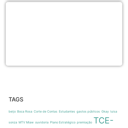
P
d
C
B
A
v
M
P
a
G
1
d
TAGS
beijo
Boca Rosa
Corte de Contas
Estudantes
gastos públicos
Gkay
luisa
TCE-
sonza
MTV Miaw
ouvidoria
Plano Estratégico
premiação