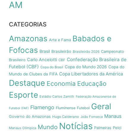
AM
CATEGORIAS
Amazonas
Babados e
Arte e Fama
Fofocas
Brasil
Brasileirão
Campeonato
Brasileirão 2026
Confederação Brasileira de
Carlo Ancelotti
Brasileiro
CBF
Futebol (CBF)
Copa do Mundo 2026
Copa do
Copa do Brasil
Copa Libertadores da América
Mundo de Clubes da FIFA
Destaque
Economia
Educação
Esporte
Estádio Carlos Zamith
Federação Amazonense de
Geral
Flamengo
Fluminense
Futebol
Futebol (FAF)
Manaus
Governo do Amazonas
Hugo Calderano
João Fonseca
Notícias
Mundo
Pelci
Palmeiras
Manaus Olímpica