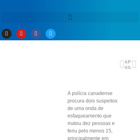
ANTERIOR
PRÓXIMO
Operadoras começam a ativar sinal do 5G em Fortaleza, Natal e Recife
Sancionada lei de apoio à renovação da frota de caminhões e ônibus
A polícia canadense
procura dois suspeitos
de uma onda de
esfaqueamento que
matou dez pessoas e
feriu pelo menos 15,
principalmente em