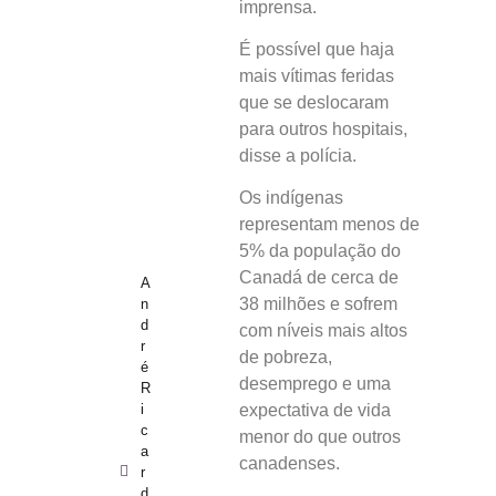
imprensa.
É possível que haja
mais vítimas feridas
que se deslocaram
para outros hospitais,
disse a polícia.
Os indígenas
representam menos de
5% da população do
Canadá de cerca de
A
38 milhões e sofrem
n
d
com níveis mais altos
r
de pobreza,
é
desemprego e uma
R
i
expectativa de vida
c
menor do que outros
a
canadenses.
r
d