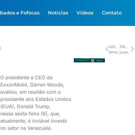
bados e Fofocas
Notícias
Vídeos
Contato
ANTERIOR
PRÓXIMO
Amazonas registra menor volume de alertas de desmatamento em 8 anos
Lucas Pinheiro garante outra prata na Copa do Mundo de esqui alpino
O presidente e CEO da
ExxonMobil, Darren Woods,
avaliou, em reunião com o
presidente dos Estados Unidos
(EUA), Donald Trump,
nessa sexta-feira (9), que,
atualmente, é inviável investir
no setor na Venezuela.