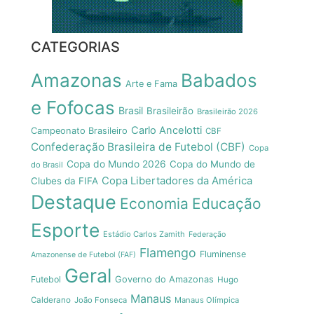
CATEGORIAS
Amazonas
Babados
Arte e Fama
e Fofocas
Brasil
Brasileirão
Brasileirão 2026
Carlo Ancelotti
Campeonato Brasileiro
CBF
Confederação Brasileira de Futebol (CBF)
Copa
Copa do Mundo 2026
Copa do Mundo de
do Brasil
Copa Libertadores da América
Clubes da FIFA
Destaque
Economia
Educação
Esporte
Estádio Carlos Zamith
Federação
Flamengo
Fluminense
Amazonense de Futebol (FAF)
Geral
Futebol
Governo do Amazonas
Hugo
Manaus
Calderano
João Fonseca
Manaus Olímpica