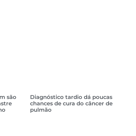
em são
Diagnóstico tardio dá poucas
astre
chances de cura do câncer de
no
pulmão