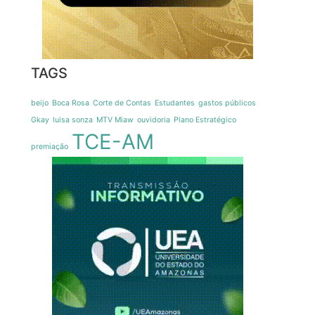
TAGS
beijo
Boca Rosa
Corte de Contas
Estudantes
gastos públicos
Gkay
luisa sonza
MTV Miaw
ouvidoria
Plano Estratégico
TCE-AM
premiação