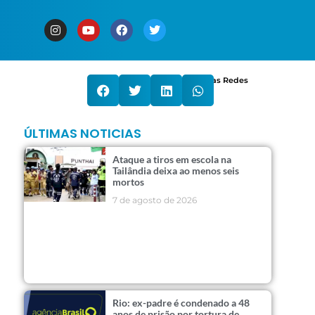
Compartilhe nas Redes
ÚLTIMAS NOTICIAS
Ataque a tiros em escola na
Tailândia deixa ao menos seis
mortos
7 de agosto de 2026
Rio: ex-padre é condenado a 48
anos de prisão por tortura de