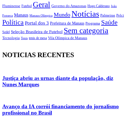
Geral
Fluminense
Futebol
Governo do Amazonas
Hugo Calderano
João
Notícias
Mundo
Manaus
Pelci
Palmeiras
Fonseca
Manaus Olímpica
Política
Saúde
Portal dos 3
Prefeitura de Manaus
Programa
Sem categoria
Seleção Brasileira de Futebol
Sedel
Vila Olímpica de Manaus
Tecnologia
Tenis
tenis de mesa
NOTICIAS RECENTES
Justiça abriu as urnas diante da população, diz
Nunes Marques
Avanço da IA corrói financiamento do jornalismo
profissional no Brasil