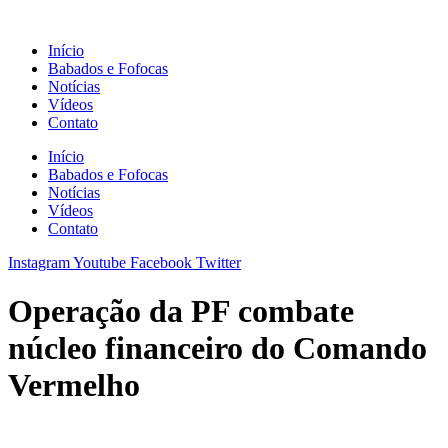
Ir
para
Início
o
Babados e Fofocas
conteúdo
Notícias
Vídeos
Contato
Início
Babados e Fofocas
Notícias
Vídeos
Contato
Instagram
Youtube
Facebook
Twitter
Operação da PF combate
núcleo financeiro do Comando
Vermelho