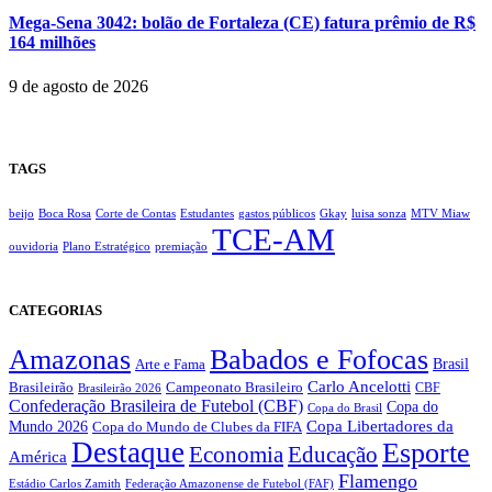
Mega-Sena 3042: bolão de Fortaleza (CE) fatura prêmio de R$
164 milhões
9 de agosto de 2026
TAGS
beijo
Boca Rosa
Corte de Contas
Estudantes
gastos públicos
Gkay
luisa sonza
MTV Miaw
TCE-AM
ouvidoria
Plano Estratégico
premiação
CATEGORIAS
Amazonas
Babados e Fofocas
Brasil
Arte e Fama
Carlo Ancelotti
Brasileirão
Campeonato Brasileiro
Brasileirão 2026
CBF
Confederação Brasileira de Futebol (CBF)
Copa do
Copa do Brasil
Copa Libertadores da
Mundo 2026
Copa do Mundo de Clubes da FIFA
Destaque
Esporte
Economia
Educação
América
Flamengo
Estádio Carlos Zamith
Federação Amazonense de Futebol (FAF)