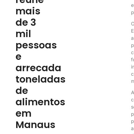
e
mais
p
de 3
O
mil
E
a
pessoas
p
c
e
f
arrecada
i
c
toneladas
m
de
A
alimentos
c
s
em
p
Manaus
p
a