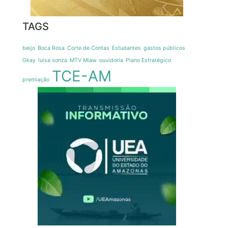
TAGS
beijo
Boca Rosa
Corte de Contas
Estudantes
gastos públicos
Gkay
luisa sonza
MTV Miaw
ouvidoria
Plano Estratégico
TCE-AM
premiação