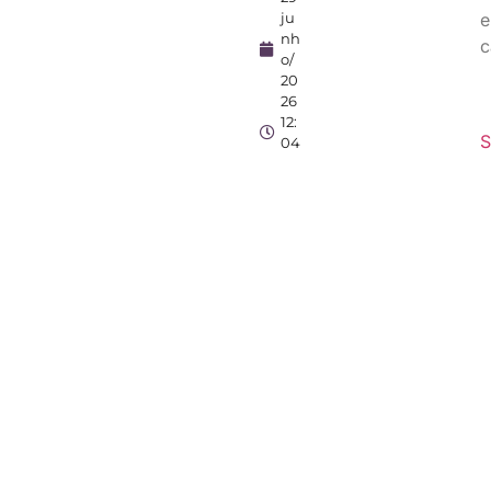
ju
e
nh
c
o/
20
26
12:
S
04