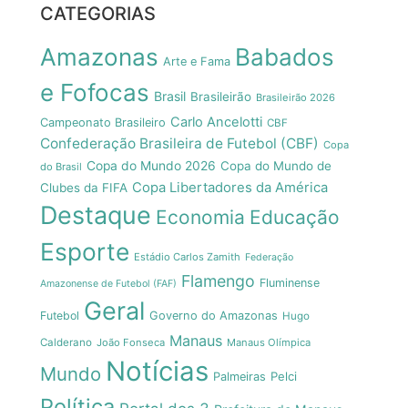
CATEGORIAS
Amazonas
Babados
Arte e Fama
e Fofocas
Brasil
Brasileirão
Brasileirão 2026
Carlo Ancelotti
Campeonato Brasileiro
CBF
Confederação Brasileira de Futebol (CBF)
Copa
Copa do Mundo 2026
Copa do Mundo de
do Brasil
Copa Libertadores da América
Clubes da FIFA
Destaque
Economia
Educação
Esporte
Estádio Carlos Zamith
Federação
Flamengo
Fluminense
Amazonense de Futebol (FAF)
Geral
Futebol
Governo do Amazonas
Hugo
Manaus
Calderano
João Fonseca
Manaus Olímpica
Notícias
Mundo
Pelci
Palmeiras
Política