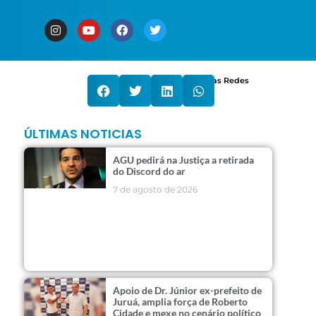
Compartilhe nas Redes
ÚLTIMAS NOTICIAS
AGU pedirá na Justiça a retirada
do Discord do ar
7 de agosto de 2026
Apoio de Dr. Júnior ex-prefeito de
Juruá, amplia força de Roberto
Cidade e mexe no cenário político