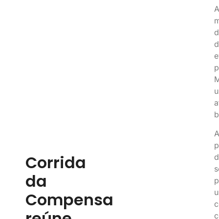
A
m
d
d
e
p
M
u
a
b
A
p
Corrida
d
s
da
p
u
Compensa
c
reúne
c