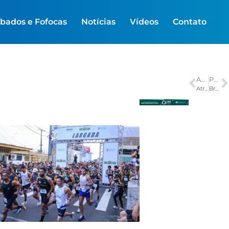
bados e Fofocas
Notícias
Vídeos
Contato
ANTERIOR
PRÓXIMO
Atriz da Globo revela diagnóstico de câncer aos 32 anos
Brasil e Japão se enfrentam hoje no mata-mata; veja jogos da Copa