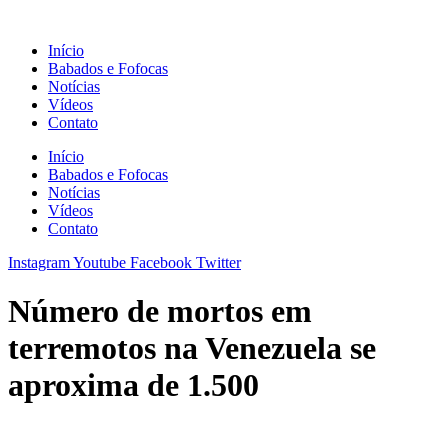
Ir
para
Início
o
Babados e Fofocas
conteúdo
Notícias
Vídeos
Contato
Início
Babados e Fofocas
Notícias
Vídeos
Contato
Instagram
Youtube
Facebook
Twitter
Número de mortos em
terremotos na Venezuela se
aproxima de 1.500