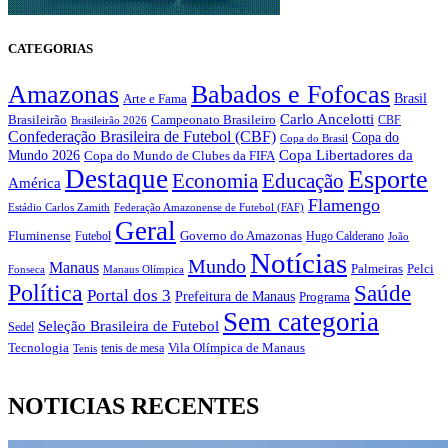
CATEGORIAS
Amazonas
Babados e Fofocas
Brasil
Arte e Fama
Carlo Ancelotti
Brasileirão
Campeonato Brasileiro
Brasileirão 2026
CBF
Confederação Brasileira de Futebol (CBF)
Copa do
Copa do Brasil
Copa Libertadores da
Mundo 2026
Copa do Mundo de Clubes da FIFA
Destaque
Esporte
Economia
Educação
América
Flamengo
Estádio Carlos Zamith
Federação Amazonense de Futebol (FAF)
Geral
Fluminense
Futebol
Governo do Amazonas
Hugo Calderano
João
Notícias
Mundo
Manaus
Pelci
Palmeiras
Fonseca
Manaus Olímpica
Política
Saúde
Portal dos 3
Prefeitura de Manaus
Programa
Sem categoria
Seleção Brasileira de Futebol
Sedel
Vila Olímpica de Manaus
Tecnologia
Tenis
tenis de mesa
NOTICIAS RECENTES