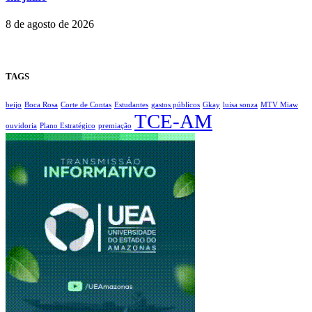
8 de agosto de 2026
TAGS
beijo
Boca Rosa
Corte de Contas
Estudantes
gastos públicos
Gkay
luisa sonza
MTV Miaw
TCE-AM
ouvidoria
Plano Estratégico
premiação