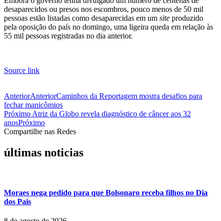
Embora o governo tenha divulgado um número de centenas de
desaparecidos ou presos nos escombros, pouco menos de 50 mil
pessoas estão listadas como desaparecidas em um
site
produzido
pela oposição do país no domingo, uma ligeira queda em relação às
55 mil pessoas registradas no dia anterior.
Source link
Anterior
Anterior
Caminhos da Reportagem mostra desafios para
fechar manicômios
Próximo
Atriz da Globo revela diagnóstico de câncer aos 32
anos
Próximo
Compartilhe nas Redes
últimas noticias
Moraes nega pedido para que Bolsonaro receba filhos no Dia
dos Pais
8 de agosto de 2026