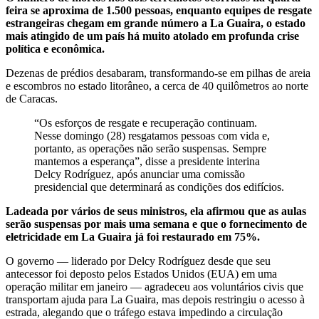
feira se aproxima de 1.500 pessoas, enquanto equipes de resgate
estrangeiras chegam em grande número a La Guaira, o estado
mais atingido de um país há muito atolado em profunda crise
política e econômica.
Dezenas de prédios desabaram, transformando-se em pilhas de areia
e escombros no estado litorâneo, a cerca de 40 quilômetros ao norte
de Caracas.
“Os esforços de resgate e recuperação continuam.
Nesse domingo (28) resgatamos pessoas com vida e,
portanto, as operações não serão suspensas. Sempre
mantemos a esperança”, disse a presidente interina
Delcy Rodríguez, após anunciar uma comissão
presidencial que determinará as condições dos edifícios.
Ladeada por vários de seus ministros, ela afirmou que as aulas
serão suspensas por mais uma semana e que o fornecimento de
eletricidade em La Guaira já foi restaurado em 75%.
O governo — liderado por Delcy Rodríguez desde que seu
antecessor foi deposto pelos Estados Unidos (EUA) em uma
operação militar em janeiro — agradeceu aos voluntários civis que
transportam ajuda para La Guaira, mas depois restringiu o acesso à
estrada, alegando que o tráfego estava impedindo a circulação