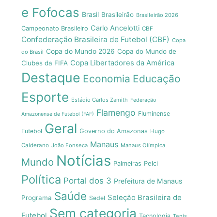
e Fofocas
Brasil
Brasileirão
Brasileirão 2026
Carlo Ancelotti
Campeonato Brasileiro
CBF
Confederação Brasileira de Futebol (CBF)
Copa
Copa do Mundo 2026
Copa do Mundo de
do Brasil
Copa Libertadores da América
Clubes da FIFA
Destaque
Economia
Educação
Esporte
Estádio Carlos Zamith
Federação
Flamengo
Fluminense
Amazonense de Futebol (FAF)
Geral
Futebol
Governo do Amazonas
Hugo
Manaus
Calderano
João Fonseca
Manaus Olímpica
Notícias
Mundo
Pelci
Palmeiras
Política
Portal dos 3
Prefeitura de Manaus
Saúde
Seleção Brasileira de
Programa
Sedel
Sem categoria
Futebol
Tecnologia
Tenis