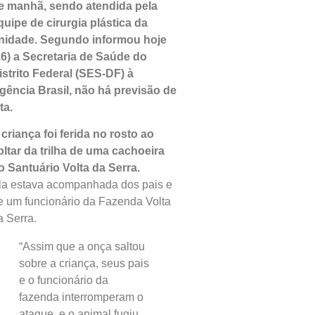
e manhã, sendo atendida pela
quipe de cirurgia plástica da
nidade. Segundo informou hoje
16) a Secretaria de Saúde do
istrito Federal (SES-DF) à
gência Brasil, não há previsão de
ta.
 criança foi ferida no rosto ao
oltar da trilha de uma cachoeira
o Santuário Volta da Serra.
la estava acompanhada dos pais e
e um funcionário da Fazenda Volta
a Serra.
“Assim que a onça saltou
sobre a criança, seus pais
e o funcionário da
fazenda interromperam o
ataque, e o animal fugiu