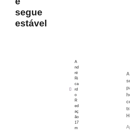
e
segue
estável
A
nd
ré
A
Ri
s
ca
p
rd
h
o
R
c
ed
t
aç
H
ão
17
A
m