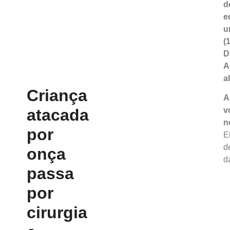
d
e
u
(
D
A
al
Criança
A
atacada
v
n
por
E
d
onça
d
passa
por
cirurgia