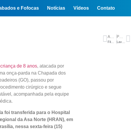
abados e Fofocas
Notícias
Vídeos
Contato
ANTERIOR
PRÓXIMO
Filme sobre Lula custou R$ 12 milhões e foi feito ‘todo com dinheiro de empresas’, diz produtora
Lavagem da Escadaria do Bixiga reafirma presença negra no centro de SP
A
criança de 8 anos
, atacada por
ma onça-parda na Chapada dos
eadeiros (GO), passou por
rocedimento cirúrgico e segue
stável, acompanhada pela equipe
édica.
la foi transferida para o Hospital
egional da Asa Norte (HRAN), em
rasília, nessa sexta-feira (15)