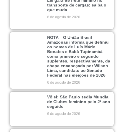
Lei garante frete mínimo no
transporte de cargas; saiba o
que muda
6 de agosto de 2026
NOTA – O União Brasil
Amazonas informa que definiu
os nomes de Luís Mário
Bonates e Babá Tupinambá
como primeiro e segundo
suplentes, respectivamente, da
chapa encabeçada por Wilson
Lima, candidato ao Senado
Federal nas eleições de 2026
6 de agosto de 2026
Vôlei: São Paulo sedia Mundial
de Clubes feminino pelo 2º ano
seguido
6 de agosto de 2026