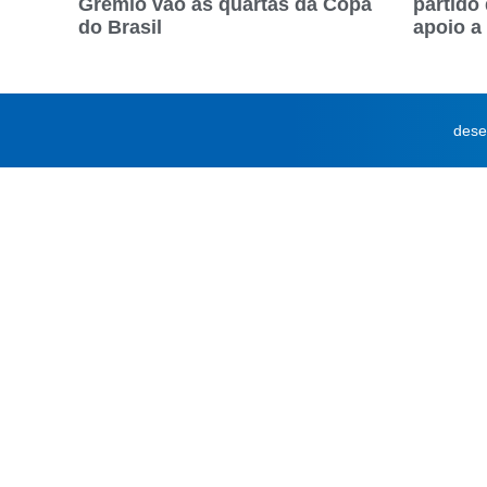
Grêmio vão às quartas da Copa
partido
do Brasil
apoio a
dese