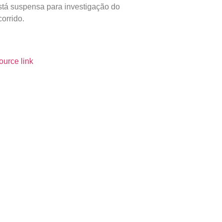
stá suspensa para investigação do
corrido.
ource link