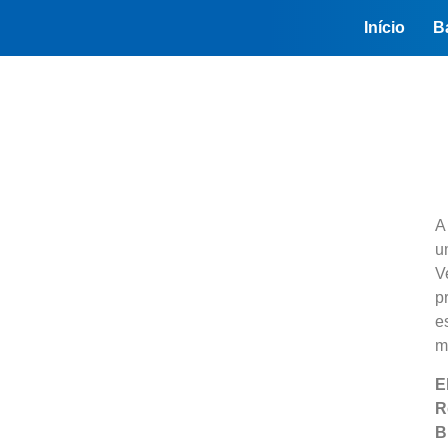
Início
B
u
V
p
e
m
E
R
B