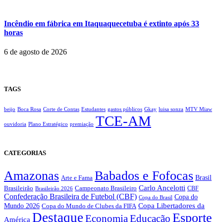
Incêndio em fábrica em Itaquaquecetuba é extinto após 33
horas
6 de agosto de 2026
TAGS
beijo
Boca Rosa
Corte de Contas
Estudantes
gastos públicos
Gkay
luisa sonza
MTV Miaw
TCE-AM
ouvidoria
Plano Estratégico
premiação
CATEGORIAS
Amazonas
Babados e Fofocas
Brasil
Arte e Fama
Carlo Ancelotti
Brasileirão
Campeonato Brasileiro
Brasileirão 2026
CBF
Confederação Brasileira de Futebol (CBF)
Copa do
Copa do Brasil
Copa Libertadores da
Mundo 2026
Copa do Mundo de Clubes da FIFA
Destaque
Esporte
Economia
Educação
América