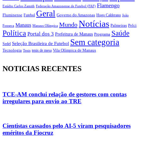
Flamengo
Estádio Carlos Zamith
Federação Amazonense de Futebol (FAF)
Geral
Fluminense
Futebol
Governo do Amazonas
Hugo Calderano
João
Notícias
Mundo
Manaus
Pelci
Palmeiras
Fonseca
Manaus Olímpica
Política
Saúde
Portal dos 3
Prefeitura de Manaus
Programa
Sem categoria
Seleção Brasileira de Futebol
Sedel
Vila Olímpica de Manaus
Tecnologia
Tenis
tenis de mesa
NOTICIAS RECENTES
TCE-AM conclui relação de gestores com contas
irregulares para envio ao TRE
Cientistas cassados pelo AI-5 viram pesquisadores
eméritos da Fiocruz