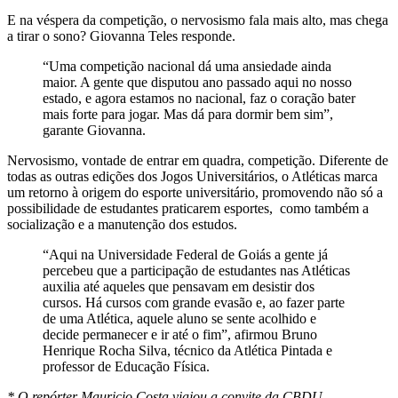
E na véspera da competição, o nervosismo fala mais alto, mas chega
a tirar o sono? Giovanna Teles responde.
“Uma competição nacional dá uma ansiedade ainda
maior. A gente que disputou ano passado aqui no nosso
estado, e agora estamos no nacional, faz o coração bater
mais forte para jogar. Mas dá para dormir bem sim”,
garante Giovanna.
Nervosismo, vontade de entrar em quadra, competição. Diferente de
todas as outras edições dos Jogos Universitários, o Atléticas marca
um retorno à origem do esporte universitário, promovendo não só a
possibilidade de estudantes praticarem esportes, como também a
socialização e a manutenção dos estudos.
“Aqui na Universidade Federal de Goiás a gente já
percebeu que a participação de estudantes nas Atléticas
auxilia até aqueles que pensavam em desistir dos
cursos. Há cursos com grande evasão e, ao fazer parte
de uma Atlética, aquele aluno se sente acolhido e
decide permanecer e ir até o fim”, afirmou Bruno
Henrique Rocha Silva, técnico da Atlética Pintada e
professor de Educação Física.
* O repórter Mauricio Costa viajou a convite da CBDU.