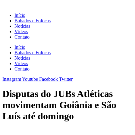
Ir
para
Início
o
Babados e Fofocas
conteúdo
Notícias
Vídeos
Contato
Início
Babados e Fofocas
Notícias
Vídeos
Contato
Instagram
Youtube
Facebook
Twitter
Disputas do JUBs Atléticas
movimentam Goiânia e São
Luís até domingo