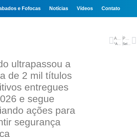
abados e Fofocas
Notícias
Vídeos
Contato
ANTERIOR
PRÓXIMO
“Agora tem registro”, comemora moradora do Monte das Oliveiras ao receber título definitivo registrado em cartório
Seleção brasileira se apresenta na Granja Comary para a Copa do Mundo
do ultrapassou a
 de 2 mil títulos
itivos entregues
026 e segue
iando ações para
ntir segurança
ica_