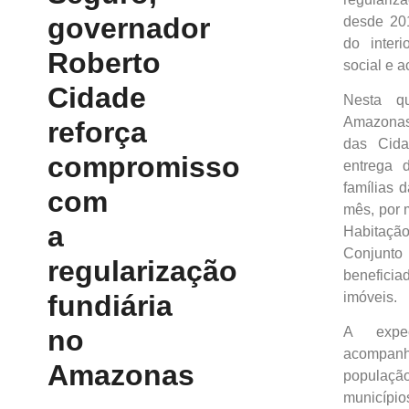
governador
desde 201
do interi
Roberto
social e a
Cidade
Nesta qu
Amazonas
reforça
das Cidad
compromisso
entrega d
famílias 
com
mês, por 
a
Habitaçã
Conjun
regularização
beneficia
fundiária
imóveis.
no
A expe
acompanh
Amazonas
populaç
municípi