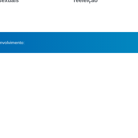
sexuais
reeleição
nvolvimento: