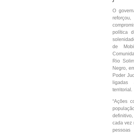
O govern
reforçou
comprom
política 
solenida
de Mobi
Comunidad
Rio Soli
Negro, em
Poder Jud
ligadas
territorial.
“Ações c
populaç
definitiv
cada vez 
pessoas 