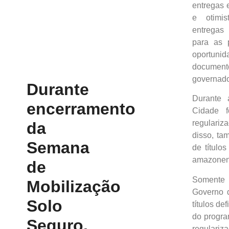
entregas 
e otimis
entregas
para as 
oportun
documento
governado
Durante
Durante 
encerramento
Cidade 
regulari
da
disso, ta
Semana
de título
amazone
de
Somente
Mobilização
Governo 
Solo
títulos de
do progra
Seguro,
regulari