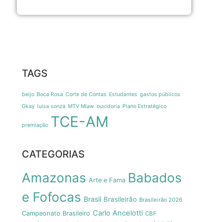
TAGS
beijo
Boca Rosa
Corte de Contas
Estudantes
gastos públicos
Gkay
luisa sonza
MTV Miaw
ouvidoria
Plano Estratégico
TCE-AM
premiação
CATEGORIAS
Amazonas
Babados
Arte e Fama
e Fofocas
Brasil
Brasileirão
Brasileirão 2026
Carlo Ancelotti
Campeonato Brasileiro
CBF