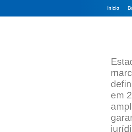
Início
B
Esta
marca
defin
em 2
ampl
gara
juríd