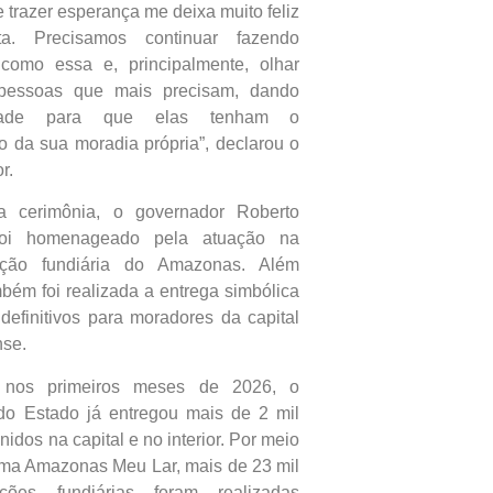
e trazer esperança me deixa muito feliz
ta. Precisamos continuar fazendo
 como essa e, principalmente, olhar
pessoas que mais precisam, dando
idade para que elas tenham o
 da sua moradia própria”, declarou o
r.
a cerimônia, o governador Roberto
foi homenageado pela atuação na
zação fundiária do Amazonas. Além
mbém foi realizada a entrega simbólica
s definitivos para moradores da capital
nse.
 nos primeiros meses de 2026, o
do Estado já entregou mais de 2 mil
finidos na capital e no interior. Por meio
ma Amazonas Meu Lar, mais de 23 mil
zações fundiárias foram realizadas