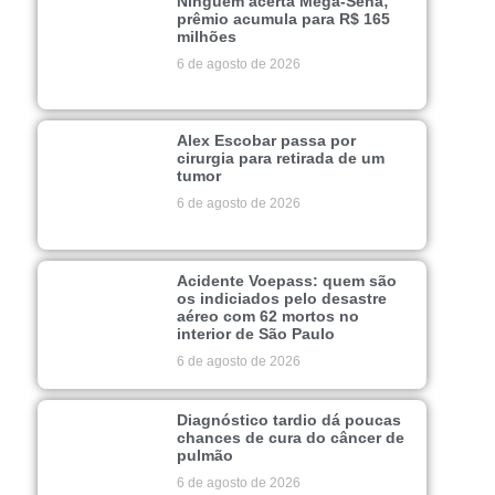
Ninguém acerta Mega-Sena;
prêmio acumula para R$ 165
milhões
6 de agosto de 2026
Alex Escobar passa por
cirurgia para retirada de um
tumor
6 de agosto de 2026
Acidente Voepass: quem são
os indiciados pelo desastre
aéreo com 62 mortos no
interior de São Paulo
6 de agosto de 2026
Diagnóstico tardio dá poucas
chances de cura do câncer de
pulmão
6 de agosto de 2026