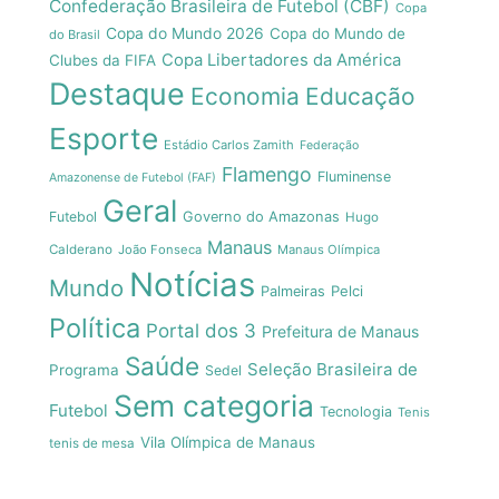
Confederação Brasileira de Futebol (CBF)
Copa
Copa do Mundo 2026
Copa do Mundo de
do Brasil
Copa Libertadores da América
Clubes da FIFA
Destaque
Economia
Educação
Esporte
Estádio Carlos Zamith
Federação
Flamengo
Fluminense
Amazonense de Futebol (FAF)
Geral
Futebol
Governo do Amazonas
Hugo
Manaus
Calderano
João Fonseca
Manaus Olímpica
Notícias
Mundo
Pelci
Palmeiras
Política
Portal dos 3
Prefeitura de Manaus
Saúde
Seleção Brasileira de
Programa
Sedel
Sem categoria
Futebol
Tecnologia
Tenis
Vila Olímpica de Manaus
tenis de mesa