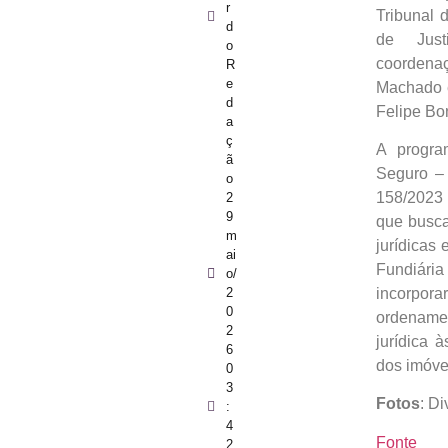
r
Tribunal 
d
de Just
o
coorden
R
e
Machado e
d
Felipe Bo
a
ç
A progra
ã
Seguro – 
o
158/2023 
2
9
que busca
m
jurídicas
ai
Fundiári
o/
incorpor
2
0
ordenamen
2
jurídica 
6
dos imóve
0
3
Fotos
: D
:
4
Fonte
2