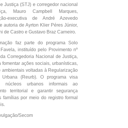
de Justiça (STJ) e corregedor nacional
iça, Mauro Campbell Marques,
ação-executiva de André Azevedo
 autoria de Ayrton Klier Péres Júnior,
ni de Castro e Gustavo Braz Carneiro.
mação faz parte do programa Solo
Favela, instituído pelo Provimento nº
da Corregedoria Nacional de Justiça,
 fomentar ações sociais, urbanísticas,
 e ambientais voltadas à Regularização
a Urbana (Reurb). O programa visa
ar núcleos urbanos informais ao
to territorial e garantir segurança
às famílias por meio do registro formal
is.
ivulgação/Secom