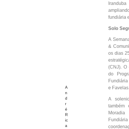
Irandub
ampliand
fundiária 
Solo Seg
A Semana
& Comuni
os dias 2
estratég
(CNJ). O 
do Progr
Fundiária
A
e Favelas
n
d
A solen
r
também c
é
Moradia
R
Fundiária
ic
a
coordena