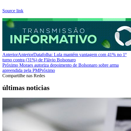
Source link
Anterior
Anterior
Datafolha: Lula mantém vantagem com 41% no 1º
turno contra (31%) de Flávio Bolsonaro
Próximo
Moraes autoriza depoimento de Bolsonaro sobre arma
apreendida pela PM
Próximo
Compartilhe nas Redes
últimas noticias