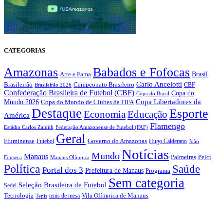
CATEGORIAS
Amazonas
Babados e Fofocas
Brasil
Arte e Fama
Carlo Ancelotti
Brasileirão
Campeonato Brasileiro
Brasileirão 2026
CBF
Confederação Brasileira de Futebol (CBF)
Copa do
Copa do Brasil
Copa Libertadores da
Mundo 2026
Copa do Mundo de Clubes da FIFA
Destaque
Esporte
Economia
Educação
América
Flamengo
Estádio Carlos Zamith
Federação Amazonense de Futebol (FAF)
Geral
Fluminense
Futebol
Governo do Amazonas
Hugo Calderano
João
Notícias
Mundo
Manaus
Pelci
Palmeiras
Fonseca
Manaus Olímpica
Política
Saúde
Portal dos 3
Prefeitura de Manaus
Programa
Sem categoria
Seleção Brasileira de Futebol
Sedel
Vila Olímpica de Manaus
Tecnologia
Tenis
tenis de mesa