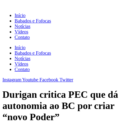
Ir
para
Início
o
Babados e Fofocas
conteúdo
Notícias
Vídeos
Contato
Início
Babados e Fofocas
Notícias
Vídeos
Contato
Instagram
Youtube
Facebook
Twitter
Durigan critica PEC que dá
autonomia ao BC por criar
“novo Poder”