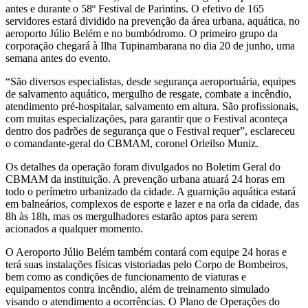
antes e durante o 58º Festival de Parintins. O efetivo de 165
servidores estará dividido na prevenção da área urbana, aquática, no
aeroporto Júlio Belém e no bumbódromo. O primeiro grupo da
corporação chegará à Ilha Tupinambarana no dia 20 de junho, uma
semana antes do evento.
“São diversos especialistas, desde segurança aeroportuária, equipes
de salvamento aquático, mergulho de resgate, combate a incêndio,
atendimento pré-hospitalar, salvamento em altura. São profissionais,
com muitas especializações, para garantir que o Festival aconteça
dentro dos padrões de segurança que o Festival requer”, esclareceu
o comandante-geral do CBMAM, coronel Orleilso Muniz.
Os detalhes da operação foram divulgados no Boletim Geral do
CBMAM da instituição. A prevenção urbana atuará 24 horas em
todo o perímetro urbanizado da cidade. A guarnição aquática estará
em balneários, complexos de esporte e lazer e na orla da cidade, das
8h às 18h, mas os mergulhadores estarão aptos para serem
acionados a qualquer momento.
O Aeroporto Júlio Belém também contará com equipe 24 horas e
terá suas instalações físicas vistoriadas pelo Corpo de Bombeiros,
bem como as condições de funcionamento de viaturas e
equipamentos contra incêndio, além de treinamento simulado
visando o atendimento a ocorrências. O Plano de Operações do