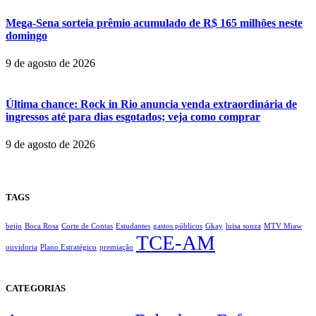
Mega-Sena sorteia prêmio acumulado de R$ 165 milhões neste
domingo
9 de agosto de 2026
Última chance: Rock in Rio anuncia venda extraordinária de
ingressos até para dias esgotados; veja como comprar
9 de agosto de 2026
TAGS
beijo
Boca Rosa
Corte de Contas
Estudantes
gastos públicos
Gkay
luisa sonza
MTV Miaw
TCE-AM
ouvidoria
Plano Estratégico
premiação
CATEGORIAS