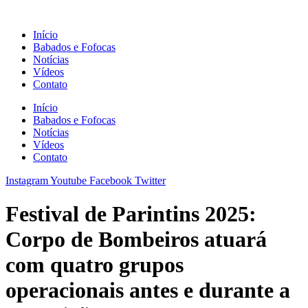
Ir
para
Início
o
Babados e Fofocas
conteúdo
Notícias
Vídeos
Contato
Início
Babados e Fofocas
Notícias
Vídeos
Contato
Instagram
Youtube
Facebook
Twitter
Festival de Parintins 2025:
Corpo de Bombeiros atuará
com quatro grupos
operacionais antes e durante a