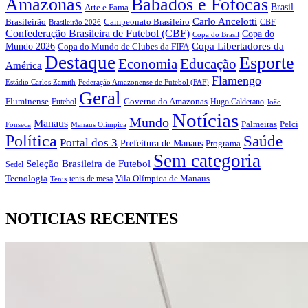
Amazonas
Babados e Fofocas
Brasil
Arte e Fama
Carlo Ancelotti
Brasileirão
Campeonato Brasileiro
Brasileirão 2026
CBF
Confederação Brasileira de Futebol (CBF)
Copa do
Copa do Brasil
Copa Libertadores da
Mundo 2026
Copa do Mundo de Clubes da FIFA
Destaque
Esporte
Economia
Educação
América
Flamengo
Estádio Carlos Zamith
Federação Amazonense de Futebol (FAF)
Geral
Fluminense
Futebol
Governo do Amazonas
Hugo Calderano
João
Notícias
Mundo
Manaus
Pelci
Palmeiras
Fonseca
Manaus Olímpica
Política
Saúde
Portal dos 3
Prefeitura de Manaus
Programa
Sem categoria
Seleção Brasileira de Futebol
Sedel
Vila Olímpica de Manaus
Tecnologia
Tenis
tenis de mesa
NOTICIAS RECENTES