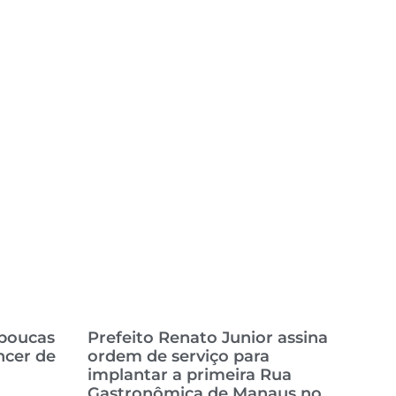
 poucas
Prefeito Renato Junior assina
ncer de
ordem de serviço para
implantar a primeira Rua
Gastronômica de Manaus no