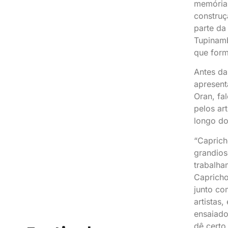
memória,
construç
parte da
Tupinamb
que form
Antes da
apresent
Oran, fa
pelos ar
longo do
“Caprich
grandios
trabalha
Capricho
junto co
artistas
ensaiado
dê certo