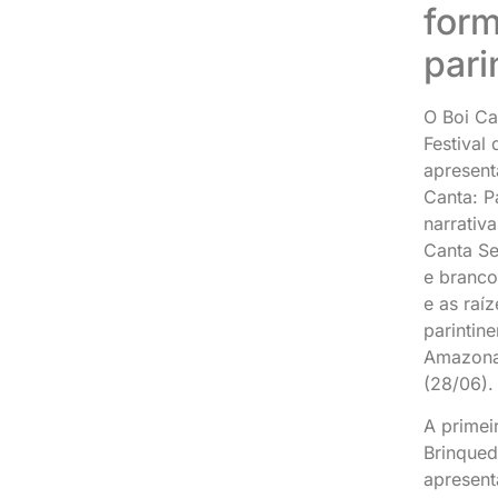
for
pari
O Boi Ca
Festival 
apresent
Canta: P
narrativa
Canta Se
e branco
e as raí
parintin
Amazonas
(28/06).
A primei
Brinqued
apresent