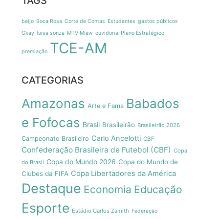
TAGS
beijo
Boca Rosa
Corte de Contas
Estudantes
gastos públicos
Gkay
luisa sonza
MTV Miaw
ouvidoria
Plano Estratégico
TCE-AM
premiação
CATEGORIAS
Amazonas
Babados
Arte e Fama
e Fofocas
Brasil
Brasileirão
Brasileirão 2026
Carlo Ancelotti
Campeonato Brasileiro
CBF
Confederação Brasileira de Futebol (CBF)
Copa
Copa do Mundo 2026
Copa do Mundo de
do Brasil
Copa Libertadores da América
Clubes da FIFA
Destaque
Economia
Educação
Esporte
Estádio Carlos Zamith
Federação