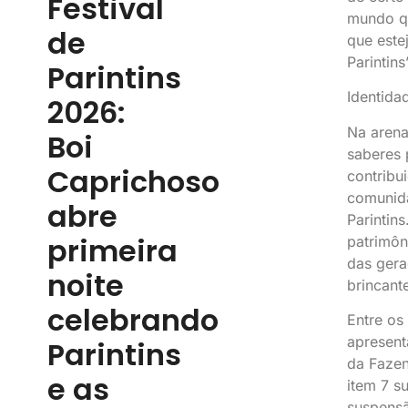
Festival
mundo qu
de
que este
Parintins
Parintins
Identida
2026:
Na arena
Boi
saberes 
Caprichoso
contribu
comunida
abre
Parintin
primeira
patrimôn
das gera
noite
brincant
celebrando
Entre os
apresent
Parintins
da Fazen
e as
item 7 s
suspensã