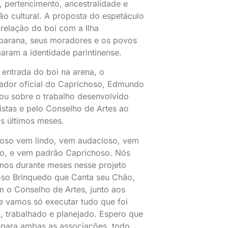
 pertencimento, ancestralidade e
ão cultural. A proposta do espetáculo
 relação do boi com a Ilha
arana, seus moradores e os povos
aram a identidade parintinense.
 entrada do boi na arena, o
ador oficial do Caprichoso, Edmundo
lou sobre o trabalho desenvolvido
tistas e pelo Conselho de Artes ao
s últimos meses.
oso vem lindo, vem audacioso, vem
o, e vem padrão Caprichoso. Nós
mos durante meses nesse projeto
so Brinquedo que Canta seu Chão,
m o Conselho de Artes, junto aos
, e vamos só executar tudo que foi
, trabalhado e planejado. Espero que
 para ambas as associações, todo