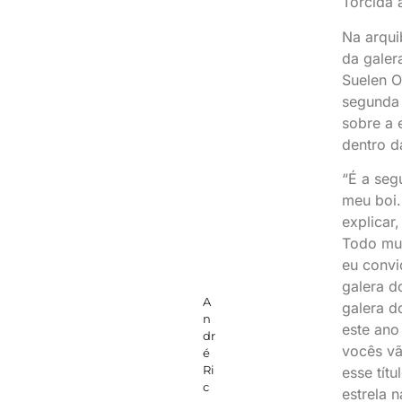
Torcida 
Na arqui
da galer
Suelen O
segunda 
sobre a
dentro d
“É a seg
meu boi.
explicar,
Todo mun
eu convi
galera d
A
galera d
n
este ano
dr
vocês vã
é
Ri
esse títu
c
estrela n