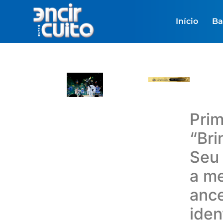
Início
Ba
Prim
“Bri
Seu 
a me
ance
iden