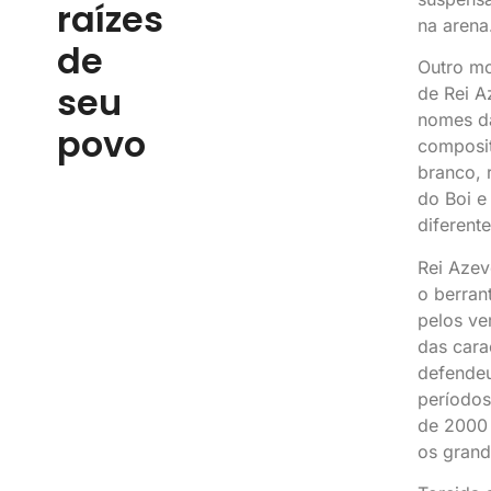
raízes
na arena
de
Outro mo
seu
de Rei A
nomes da
povo
composit
branco, 
do Boi e
diferent
Rei Azev
o berran
pelos ve
das cara
defendeu
períodos
de 2000 
os grande