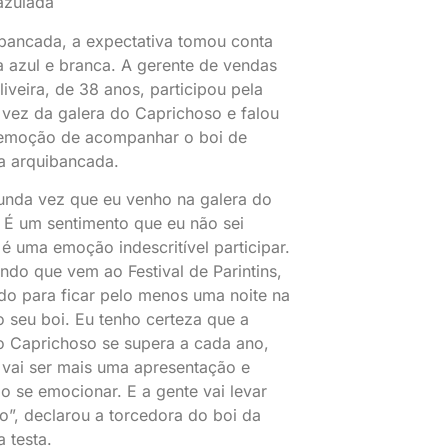
azulada
bancada, a expectativa tomou conta
a azul e branca. A gerente de vendas
liveira, de 38 anos, participou pela
vez da galera do Caprichoso e falou
 emoção de acompanhar o boi de
a arquibancada.
unda vez que eu venho na galera do
 É um sentimento que eu não sei
 é uma emoção indescritível participar.
do que vem ao Festival de Parintins,
do para ficar pelo menos uma noite na
o seu boi. Eu tenho certeza que a
o Caprichoso se supera a cada ano,
 vai ser mais uma apresentação e
o se emocionar. E a gente vai levar
lo”, declarou a torcedora do boi da
a testa.