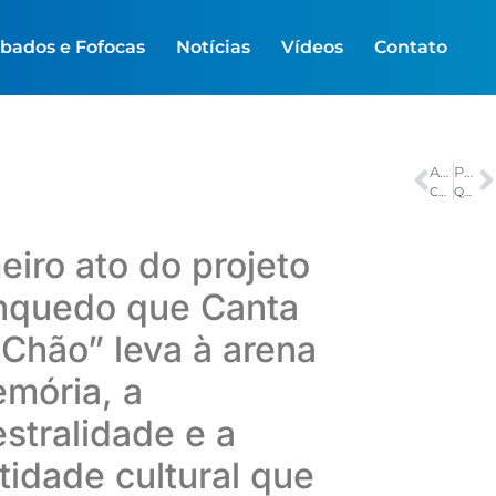
bados e Fofocas
Notícias
Vídeos
Contato
ANTERIOR
PRÓXIMO
Copa inicia mata‑mata neste domingo com África do Sul e Canadá
Quina de São João sorteia prêmio de R$ 260 milhões neste domingo
eiro ato do projeto
nquedo que Canta
Chão” leva à arena
mória, a
stralidade e a
tidade cultural que