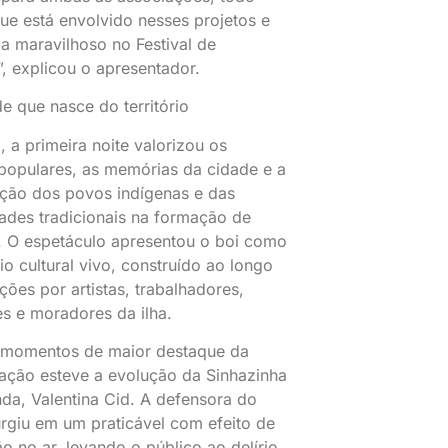
e está envolvido nesses projetos e
ja maravilhoso no Festival de
”, explicou o apresentador.
de que nasce do território
, a primeira noite valorizou os
populares, as memórias da cidade e a
ição dos povos indígenas e das
des tradicionais na formação de
s. O espetáculo apresentou o boi como
io cultural vivo, construído ao longo
ções por artistas, trabalhadores,
es e moradores da ilha.
 momentos de maior destaque da
ação esteve a evolução da Sinhazinha
da, Valentina Cid. A defensora do
urgiu em um praticável com efeito de
o no ar, levando o público ao delírio