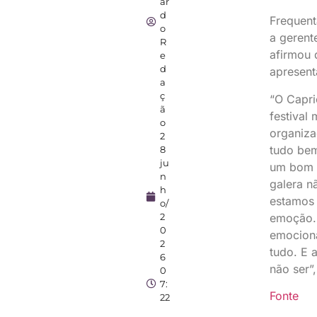
ar
d
Frequent
o
a gerent
R
afirmou 
e
d
apresent
a
ç
“O Capri
ã
festival 
o
organizad
2
tudo be
8
ju
um bom f
n
galera n
h
estamos
o/
2
emoção. 
0
emociona
2
tudo. E 
6
não ser”
0
7:
Fonte
22