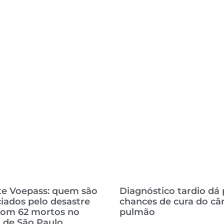
te Voepass: quem são
Diagnóstico tardio dá
ciados pelo desastre
chances de cura do câ
com 62 mortos no
pulmão
r de São Paulo