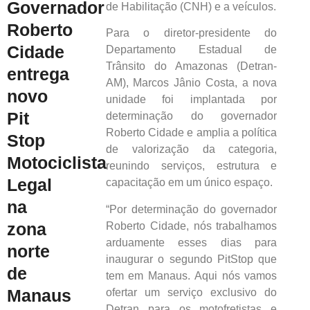
Governador
de Habilitação (CNH) e a veículos.
Roberto
Para o diretor-presidente do
Cidade
Departamento Estadual de
Trânsito do Amazonas (Detran-
entrega
AM), Marcos Jânio Costa, a nova
novo
unidade foi implantada por
Pit
determinação do governador
Roberto Cidade e amplia a política
Stop
de valorização da categoria,
Motociclista
reunindo serviços, estrutura e
Legal
capacitação em um único espaço.
na
“Por determinação do governador
zona
Roberto Cidade, nós trabalhamos
arduamente esses dias para
norte
inaugurar o segundo PitStop que
de
tem em Manaus. Aqui nós vamos
Manaus
ofertar um serviço exclusivo do
Detran para os motofretistas e