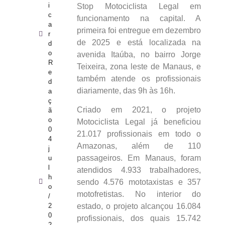
i
Stop Motociclista Legal em
c
funcionamento na capital. A
a
primeira foi entregue em dezembro
r
de 2025 e está localizada na
d
o
avenida Itaúba, no bairro Jorge
R
Teixeira, zona leste de Manaus, e
e
também atende os profissionais
d
diariamente, das 9h às 16h.
a
ç
Criado em 2021, o projeto
ã
o
Motociclista Legal já beneficiou
0
21.017 profissionais em todo o
4
Amazonas, além de 110
j
passageiros. Em Manaus, foram
u
l
atendidos 4.933 trabalhadores,
h
sendo 4.576 mototaxistas e 357
o
motofretistas. No interior do
/
estado, o projeto alcançou 16.084
2
0
profissionais, dos quais 15.742
2