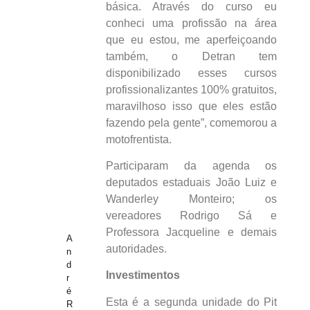
básica. Através do curso eu
conheci uma profissão na área
que eu estou, me aperfeiçoando
também, o Detran tem
disponibilizado esses cursos
profissionalizantes 100% gratuitos,
maravilhoso isso que eles estão
fazendo pela gente”, comemorou a
motofrentista.
Participaram da agenda os
deputados estaduais João Luiz e
Wanderley Monteiro; os
vereadores Rodrigo Sá e
Professora Jacqueline e demais
A
autoridades.
n
d
Investimentos
r
é
Esta é a segunda unidade do Pit
R