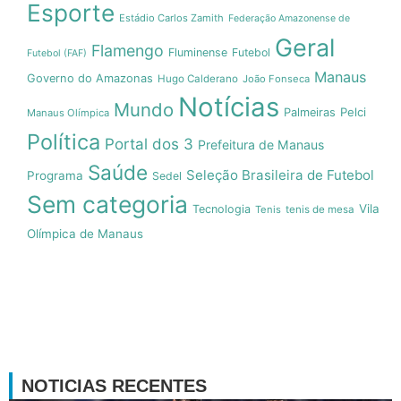
Esporte
Estádio Carlos Zamith
Federação Amazonense de
Geral
Flamengo
Fluminense
Futebol
Futebol (FAF)
Manaus
Governo do Amazonas
Hugo Calderano
João Fonseca
Notícias
Mundo
Pelci
Palmeiras
Manaus Olímpica
Política
Portal dos 3
Prefeitura de Manaus
Saúde
Seleção Brasileira de Futebol
Programa
Sedel
Sem categoria
Vila
Tecnologia
Tenis
tenis de mesa
Olímpica de Manaus
NOTICIAS RECENTES