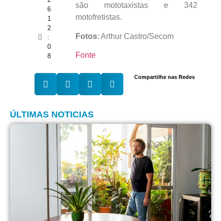
são mototaxistas e 342
6
motofretistas.
1
2
Fotos
: Arthur Castro/Secom
:
0
Fonte
8
Compartilhe nas Redes
ÚLTIMAS NOTICIAS
M
m
E
s
q
c
u
c
h
6
d