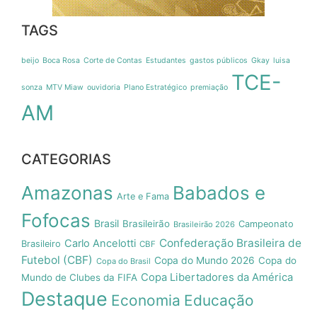
TAGS
beijo
Boca Rosa
Corte de Contas
Estudantes
gastos públicos
Gkay
luisa
TCE-
sonza
MTV Miaw
ouvidoria
Plano Estratégico
premiação
AM
CATEGORIAS
Amazonas
Babados e
Arte e Fama
Fofocas
Brasil
Brasileirão
Campeonato
Brasileirão 2026
Confederação Brasileira de
Carlo Ancelotti
Brasileiro
CBF
Futebol (CBF)
Copa do Mundo 2026
Copa do
Copa do Brasil
Copa Libertadores da América
Mundo de Clubes da FIFA
Destaque
Economia
Educação