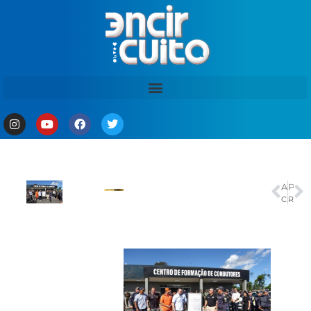
ANTERIOR
PRÓXIMO
Cristo Redentor terá novas escadas e elevadores de acesso
Rodoviários do Rio decidem suspender greve e ônibus voltam a circular