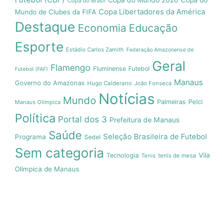
Copa do Mundo 2026
Copa do
Copa do Brasil
Copa Libertadores da América
Mundo de Clubes da FIFA
Destaque
Economia
Educação
Esporte
Estádio Carlos Zamith
Federação Amazonense de
Geral
Flamengo
Fluminense
Futebol
Futebol (FAF)
Manaus
Governo do Amazonas
Hugo Calderano
João Fonseca
Notícias
Mundo
Pelci
Palmeiras
Manaus Olímpica
Política
Portal dos 3
Prefeitura de Manaus
Saúde
Seleção Brasileira de Futebol
Programa
Sedel
Sem categoria
Vila
Tecnologia
Tenis
tenis de mesa
Olímpica de Manaus