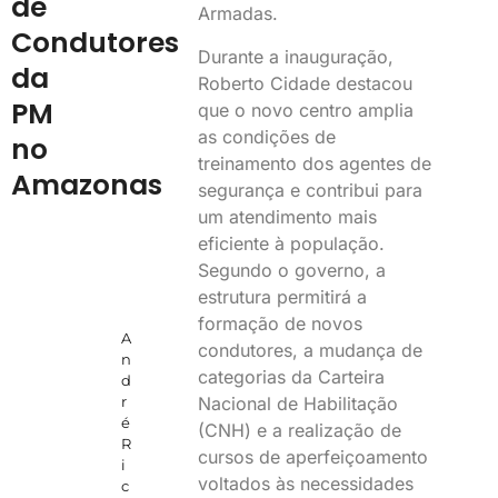
de
Armadas.
Condutores
Durante a inauguração,
da
Roberto Cidade destacou
PM
que o novo centro amplia
as condições de
no
treinamento dos agentes de
Amazonas
segurança e contribui para
um atendimento mais
eficiente à população.
Segundo o governo, a
estrutura permitirá a
formação de novos
A
condutores, a mudança de
n
categorias da Carteira
d
Nacional de Habilitação
r
é
(CNH) e a realização de
R
cursos de aperfeiçoamento
i
voltados às necessidades
c