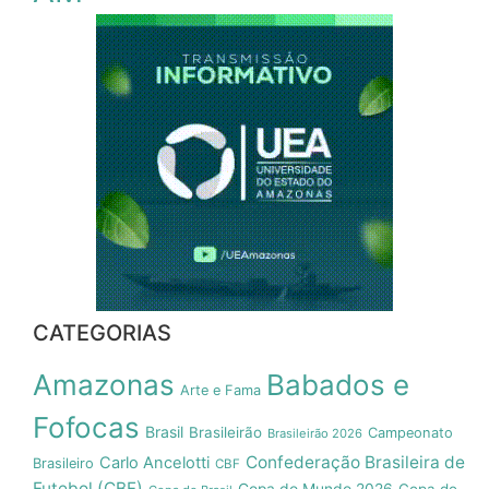
CATEGORIAS
Amazonas
Babados e
Arte e Fama
Fofocas
Brasil
Brasileirão
Campeonato
Brasileirão 2026
Confederação Brasileira de
Carlo Ancelotti
Brasileiro
CBF
Futebol (CBF)