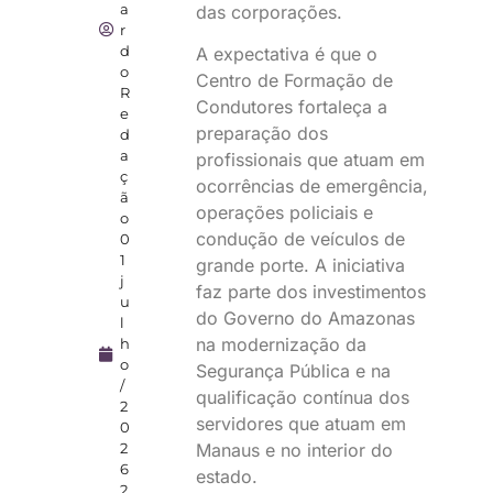
a
das corporações.
r
d
A expectativa é que o
o
Centro de Formação de
R
Condutores fortaleça a
e
preparação dos
d
a
profissionais que atuam em
ç
ocorrências de emergência,
ã
operações policiais e
o
condução de veículos de
0
1
grande porte. A iniciativa
j
faz parte dos investimentos
u
do Governo do Amazonas
l
na modernização da
h
o
Segurança Pública e na
/
qualificação contínua dos
2
servidores que atuam em
0
2
Manaus e no interior do
6
estado.
2