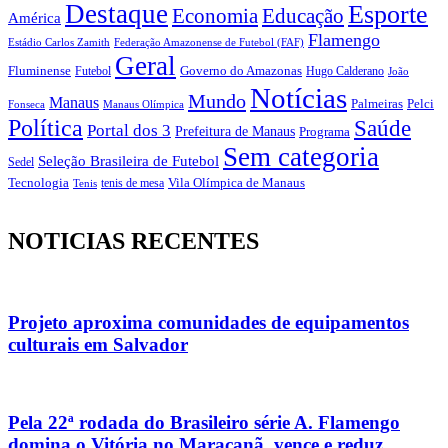
Destaque
Esporte
Economia
Educação
América
Flamengo
Estádio Carlos Zamith
Federação Amazonense de Futebol (FAF)
Geral
Fluminense
Futebol
Governo do Amazonas
Hugo Calderano
João
Notícias
Mundo
Manaus
Pelci
Palmeiras
Fonseca
Manaus Olímpica
Política
Saúde
Portal dos 3
Prefeitura de Manaus
Programa
Sem categoria
Seleção Brasileira de Futebol
Sedel
Vila Olímpica de Manaus
Tecnologia
Tenis
tenis de mesa
NOTICIAS RECENTES
Projeto aproxima comunidades de equipamentos
culturais em Salvador
Pela 22ª rodada do Brasileiro série A. Flamengo
domina o Vitória no Maracanã, vence e reduz