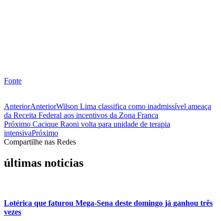
Fonte
Anterior
Anterior
Wilson Lima classifica como inadmissível ameaça
da Receita Federal aos incentivos da Zona Franca
Próximo
Cacique Raoni volta para unidade de terapia
intensiva
Próximo
Compartilhe nas Redes
últimas noticias
Lotérica que faturou Mega-Sena deste domingo já ganhou três
vezes