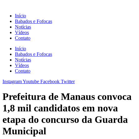
Ir
para
Início
o
Babados e Fofocas
conteúdo
Notícias
Vídeos
Contato
Início
Babados e Fofocas
Notícias
Vídeos
Contato
Instagram
Youtube
Facebook
Twitter
Prefeitura de Manaus convoca
1,8 mil candidatos em nova
etapa do concurso da Guarda
Municipal