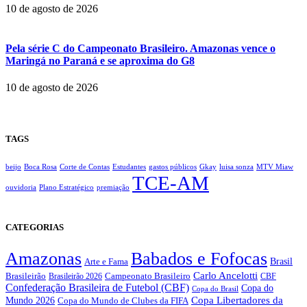
10 de agosto de 2026
Pela série C do Campeonato Brasileiro. Amazonas vence o
Maringá no Paraná e se aproxima do G8
10 de agosto de 2026
TAGS
beijo
Boca Rosa
Corte de Contas
Estudantes
gastos públicos
Gkay
luisa sonza
MTV Miaw
TCE-AM
ouvidoria
Plano Estratégico
premiação
CATEGORIAS
Amazonas
Babados e Fofocas
Brasil
Arte e Fama
Carlo Ancelotti
Brasileirão
Campeonato Brasileiro
Brasileirão 2026
CBF
Confederação Brasileira de Futebol (CBF)
Copa do
Copa do Brasil
Copa Libertadores da
Mundo 2026
Copa do Mundo de Clubes da FIFA