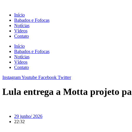
Ir
para
Início
o
Babados e Fofocas
conteúdo
Notícias
Vídeos
Contato
Início
Babados e Fofocas
Notícias
Vídeos
Contato
Instagram
Youtube
Facebook
Twitter
Lula entrega a Motta projeto p
29 junho/ 2026
22:32