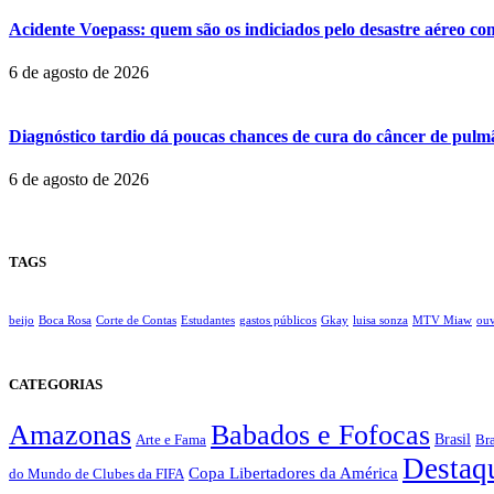
Acidente Voepass: quem são os indiciados pelo desastre aéreo co
6 de agosto de 2026
Diagnóstico tardio dá poucas chances de cura do câncer de pulm
6 de agosto de 2026
TAGS
beijo
Boca Rosa
Corte de Contas
Estudantes
gastos públicos
Gkay
luisa sonza
MTV Miaw
ouv
CATEGORIAS
Amazonas
Babados e Fofocas
Brasil
Bra
Arte e Fama
Destaq
Copa Libertadores da América
do Mundo de Clubes da FIFA