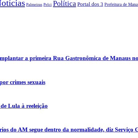
otícias
Política
Portal dos 3
Prefeitura de Mana
Pelci
Palmeiras
a implantar a primeira Rua Gastronômica de Manaus no
por crimes sexuais
de Lula à reeleição
ios do AM segue dentro da normalidade, diz Serviço G