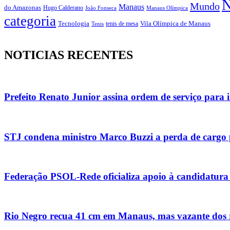
N
Mundo
Manaus
do Amazonas
Hugo Calderano
João Fonseca
Manaus Olímpica
categoria
Vila Olímpica de Manaus
Tecnologia
Tenis
tenis de mesa
NOTICIAS RECENTES
Prefeito Renato Junior assina ordem de serviço par
STJ condena ministro Marco Buzzi a perda de cargo 
Federação PSOL-Rede oficializa apoio à candidatura 
Rio Negro recua 41 cm em Manaus, mas vazante dos r