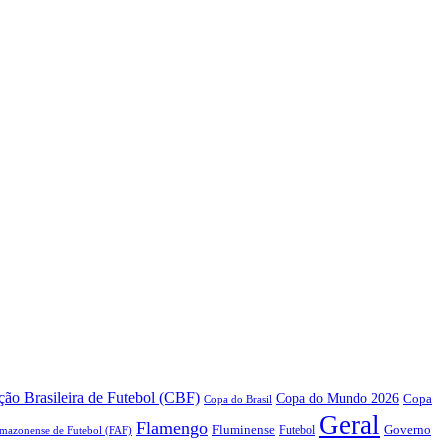
ão Brasileira de Futebol (CBF)
Copa do Mundo 2026
Copa
Copa do Brasil
Geral
Flamengo
Fluminense
Futebol
Governo
mazonense de Futebol (FAF)