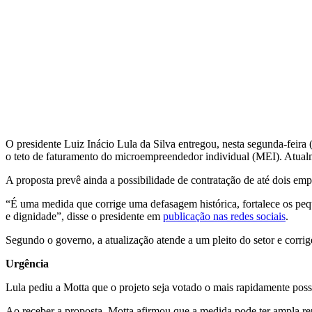
O presidente Luiz Inácio Lula da Silva entregou, nesta segunda-feir
o teto de faturamento do microempreendedor individual (MEI). Atualme
A proposta prevê ainda a possibilidade de contratação de até dois em
“É uma medida que corrige uma defasagem histórica, fortalece os peq
e dignidade”, disse o presidente em
publicação nas redes sociais
.
Segundo o governo, a atualização atende a um pleito do setor e corri
Urgência
Lula pediu a Motta que o projeto seja votado o mais rapidamente poss
Ao receber a proposta, Motta afirmou que a medida pode ter ampla rep