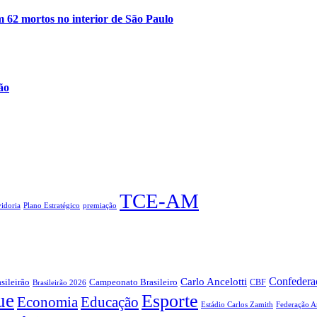
m 62 mortos no interior de São Paulo
ão
TCE-AM
idoria
Plano Estratégico
premiação
Confederaç
Carlo Ancelotti
sileirão
Campeonato Brasileiro
Brasileirão 2026
CBF
ue
Esporte
Economia
Educação
Estádio Carlos Zamith
Federação A