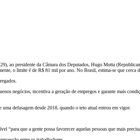
a (29), ao presidente da Câmara dos Deputados, Hugo Motta (Republica
nte, o limite é de R$ 81 mil por ano. No Brasil, estima-se que cerca d
pregados.
uenos negócios, incentiva a geração de empregos e garante mais condi
ge uma defasagem desde 2018, quando o teto atual entrou em vigor.
ível “para que a gente possa favorecer aquelas pessoas que mais precis
ercussão entre os trabalhadores.