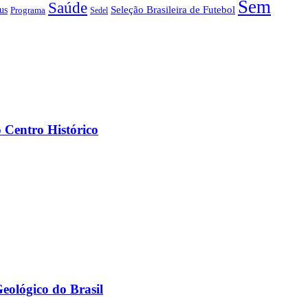
Sem
Saúde
us
Seleção Brasileira de Futebol
Programa
Sedel
 Centro Histórico
eológico do Brasil