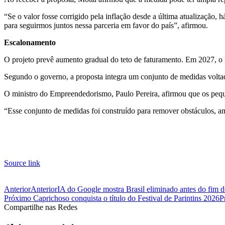
“Se o valor fosse corrigido pela inflação desde a última atualização,
para seguirmos juntos nessa parceria em favor do país”, afirmou.
Escalonamento
O projeto prevê aumento gradual do teto de faturamento. Em 2027, o l
Segundo o governo, a proposta integra um conjunto de medidas voltad
O ministro do Empreendedorismo, Paulo Pereira, afirmou que os peq
“Esse conjunto de medidas foi construído para remover obstáculos, am
Source link
Anterior
Anterior
IA do Google mostra Brasil eliminado antes do fim do
Próximo
Caprichoso conquista o título do Festival de Parintins 2026
P
Compartilhe nas Redes