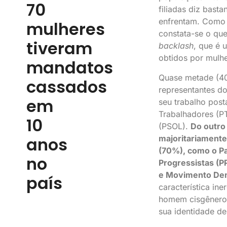
70
filiadas diz bast
enfrentam. Como d
mulheres
constata-se o qu
tiveram
backlash
, que é 
obtidos por mulh
mandatos
Quase metade (40
cassados
representantes do
em
seu trabalho pos
Trabalhadores (PT
10
(PSOL).
Do outro
majoritariamente
anos
(70%), como o Par
no
Progressistas (P
e Movimento Dem
país
característica ine
homem cisgênero,
sua identidade de