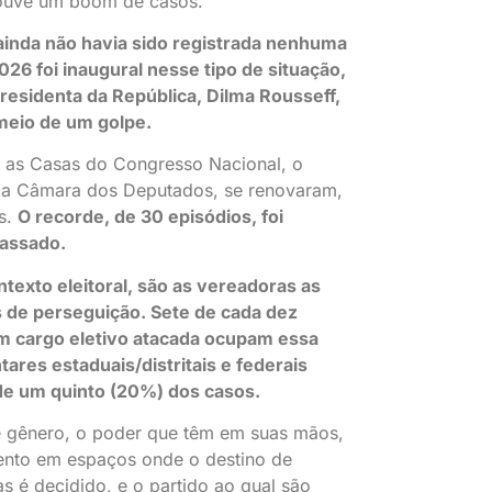
ouve um boom de casos.
ainda não havia sido registrada nenhuma
26 foi inaugural nesse tipo de situação,
residenta da República, Dilma Rousseff,
 meio de um golpe.
as Casas do Congresso Nacional, o
 a Câmara dos Deputados, se renovaram,
os.
O recorde, de 30 episódios, foi
passado.
texto eleitoral, são as vereadoras as
as de perseguição. Sete de cada dez
m cargo eletivo atacada ocupam essa
ares estaduais/distritais e federais
de um quinto (20%) dos casos.
e gênero, o poder que têm em suas mãos,
nto em espaços onde o destino de
as é decidido, e o partido ao qual são