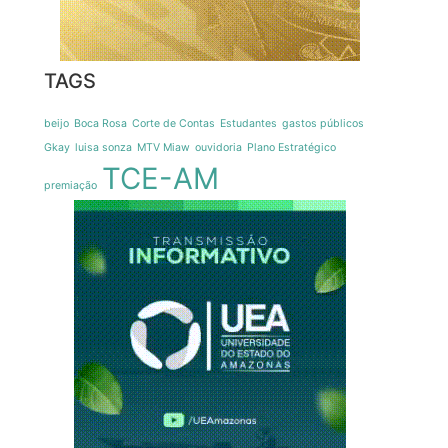
TAGS
beijo
Boca Rosa
Corte de Contas
Estudantes
gastos públicos
Gkay
luisa sonza
MTV Miaw
ouvidoria
Plano Estratégico
TCE-AM
premiação