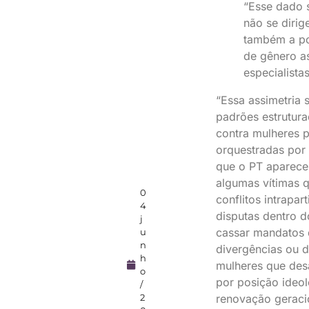
“Esse dado 
não se diri
também a po
de gênero a
especialist
“Essa assimetria
padrões estrutura
contra mulheres p
orquestradas por
que o PT aparece
algumas vítimas 
0
conflitos intrapar
4
disputas dentro d
j
cassar mandatos d
u
n
divergências ou d
h
mulheres que desa
o
por posição ideol
/
renovação geracio
2