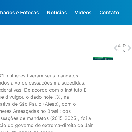
bados e Fofocas
Notícias
Vídeos
Contato
ANTERIOR
PRÓXIMO
Contaminação por mercúrio coloca gestantes e bebês Munduruku em risco
No Grupo D da Copa, EUA tentam usar fator casa para avançar
71 mulheres tiveram seus mandatos
ados alvo de cassações malsucedidas,
derativas. De acordo com o Instituto E
e divulgou o dado hoje (3), na
ativa de São Paulo (Alesp), com o
heres Ameaçadas no Brasil: dos
assações de mandatos (2015-2025), foi a
nício do governo de extrema-direita de Jair