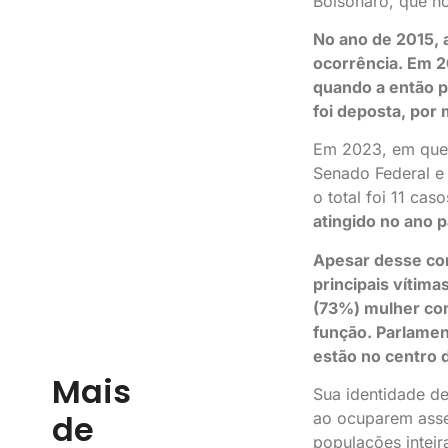
Bolsonaro, que h
No ano de 2015, 
ocorrência. Em 20
quando a então p
foi deposta, por
Em 2023, em que 
Senado Federal e
o total foi 11 cas
atingido no ano 
Apesar desse con
principais vítim
(73%) mulher co
função. Parlament
estão no centro 
Mais
Sua identidade d
de
ao ocuparem asse
populações inteir