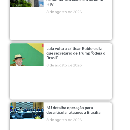
HIV
8 de agosto de 2026
Lula volta a criticar Rubio e diz
que secretário de Trump “odeia o
Brasil”
8 de agosto de 2026
MJ detalha operação para
desarticular ataques a Brasília
8 de agosto de 2026