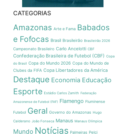
CATEGORIAS
Amazonas
Babados
Arte e Fama
e Fofocas
Brasil
Brasileirão
Brasileirão 2026
Carlo Ancelotti
Campeonato Brasileiro
CBF
Confederação Brasileira de Futebol (CBF)
Copa
Copa do Mundo 2026
Copa do Mundo de
do Brasil
Copa Libertadores da América
Clubes da FIFA
Destaque
Economia
Educação
Esporte
Estádio Carlos Zamith
Federação
Flamengo
Fluminense
Amazonense de Futebol (FAF)
Geral
Futebol
Governo do Amazonas
Hugo
Manaus
Calderano
João Fonseca
Manaus Olímpica
Notícias
Mundo
Pelci
Palmeiras