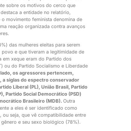
ante sobre os motivos do cerco que
estaca a entidade no relatório,
e o movimento feminista denomina de
uma reação organizada contra avanços
eres.
%) das mulheres eleitas para serem
 povo e que tiveram a legitimidade de
ta em xeque eram do Partido dos
) ou do Partido Socialismo e Liberdade
 lado, os agressores pertencem,
, a siglas do espectro conservador
tido Liberal (PL), União Brasil, Partido
P), Partido Social Democrático (PSD)
ocrático Brasileiro (MDB).
Outra
rente a eles é ser identificado como
 ou seja, que vê compatibilidade entre
 gênero e seu sexo biológico (78%).