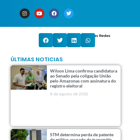
Compartilhe nas Redes
ÚLTIMAS NOTICIAS
Wilson Lima confirma candidatura
ao Senado pela coligação União
pelo Amazonas com assinatura do
registro eleitoral
8 de agosto de 2026
STM determina perda de patente
de militar acusado de transmitir