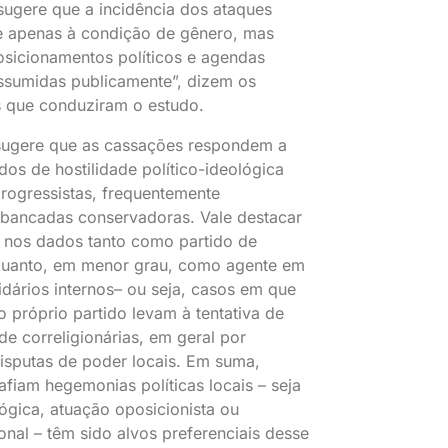
sugere que a incidência dos ataques
ge apenas à condição de gênero, mas
sicionamentos políticos e agendas
ssumidas publicamente”, dizem os
as que conduziram o estudo.
 sugere que as cassações respondem a
dos de hostilidade político-ideológica
rogressistas, frequentemente
 bancadas conservadoras. Vale destacar
 nos dados tanto como partido de
quanto, em menor grau, como agente em
tidários internos– ou seja, casos em que
o próprio partido levam à tentativa de
e correligionárias, em geral por
isputas de poder locais. Em suma,
fiam hegemonias políticas locais – seja
ógica, atuação oposicionista ou
nal – têm sido alvos preferenciais desse