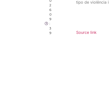
0
tipo de violência i
2
6
0
9
:
3
Source link
9