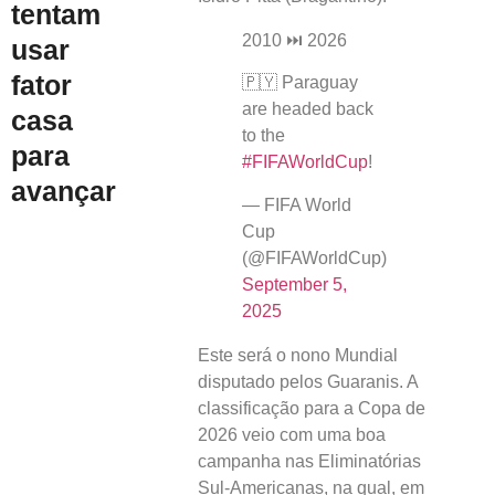
tentam
2010 ⏭️ 2026
usar
fator
🇵🇾 Paraguay
are headed back
casa
to the
para
#FIFAWorldCup
!
avançar
— FIFA World
Cup
(@FIFAWorldCup)
September 5,
2025
Este será o nono Mundial
disputado pelos Guaranis. A
classificação para a Copa de
2026 veio com uma boa
campanha nas Eliminatórias
Sul-Americanas, na qual, em