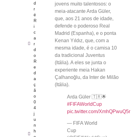
d
jovens muito talentosos: o
r
meia-atacante Arda Güler,
é
que, aos 21 anos de idade,
R
defende o poderoso Real
i
c
Madrid (Espanha), e o ponta
a
Kenan Yıldız, que, com a
r
mesma idade, é o camisa 10
d
da tradicional Juventus
o
R
(Itália). A eles se junta o
e
experiente meia Hakan
d
Çalhanoğlu, da Inter de Milão
a
(Itália).
ç
ã
o
Arda Güler 🇹🇷🌟
0
#FIFAWorldCup
4
pic.twitter.com/XmhQPwuQ5r
j
u
— FIFA World
n
Cup
h
o