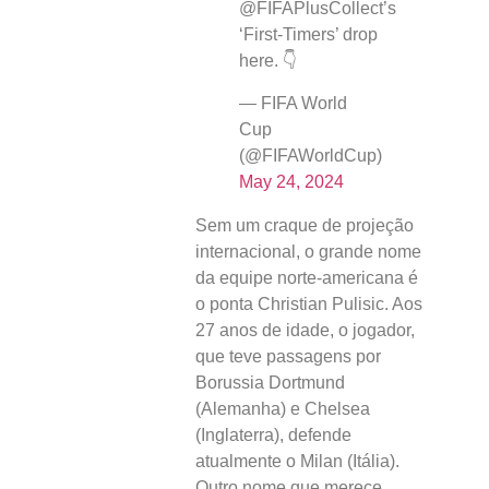
@FIFAPlusCollect’s
‘First-Timers’ drop
here. 👇
— FIFA World
Cup
(@FIFAWorldCup)
May 24, 2024
Sem um craque de projeção
internacional, o grande nome
da equipe norte-americana é
o ponta Christian Pulisic. Aos
27 anos de idade, o jogador,
que teve passagens por
Borussia Dortmund
(Alemanha) e Chelsea
(Inglaterra), defende
atualmente o Milan (Itália).
Outro nome que merece