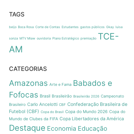
TAGS
beijo
Boca Rosa
Corte de Contas
Estudantes
gastos públicos
Gkay
luisa
TCE-
sonza
MTV Miaw
ouvidoria
Plano Estratégico
premiação
AM
CATEGORIAS
Amazonas
Babados e
Arte e Fama
Fofocas
Brasil
Brasileirão
Campeonato
Brasileirão 2026
Confederação Brasileira de
Carlo Ancelotti
Brasileiro
CBF
Futebol (CBF)
Copa do Mundo 2026
Copa do
Copa do Brasil
Copa Libertadores da América
Mundo de Clubes da FIFA
Destaque
Economia
Educação