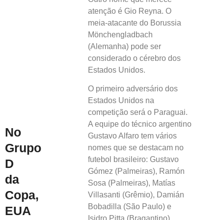
atenção é Gio Reyna. O
meia-atacante do Borussia
Mönchengladbach
(Alemanha) pode ser
considerado o cérebro dos
Estados Unidos.
O primeiro adversário dos
Estados Unidos na
competição será o Paraguai.
A equipe do técnico argentino
No
Gustavo Alfaro tem vários
Grupo
nomes que se destacam no
futebol brasileiro: Gustavo
D
Gómez (Palmeiras), Ramón
da
Sosa (Palmeiras), Matías
Copa,
Villasanti (Grêmio), Damián
Bobadilla (São Paulo) e
EUA
Isidro Pitta (Bragantino).