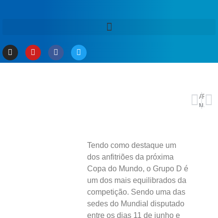
ANTERIOR
PRÓXIMO
Mais de 70 mulheres tiveram mandatos cassados em 10 anos no país
Infraero e Inframerica estimam 400 mil passageiros no Corpus Christi
Tendo como destaque um
dos anfitriões da próxima
Copa do Mundo, o Grupo D é
um dos mais equilibrados da
competição. Sendo uma das
sedes do Mundial disputado
entre os dias 11 de junho e