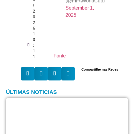
(@FIFAWorldCup)
/
September 1,
2
2025
0
2
6
1
0
:
1
Fonte
1
Compartilhe nas Redes
ÚLTIMAS NOTICIAS
W
L
c
c
a
p
c