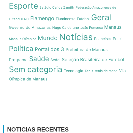
Esporte
Estádio Carlos Zamith
Federação Amazonense de
Geral
Flamengo
Fluminense
Futebol
Futebol (FAF)
Manaus
Governo do Amazonas
Hugo Calderano
João Fonseca
Notícias
Mundo
Pelci
Palmeiras
Manaus Olímpica
Política
Portal dos 3
Prefeitura de Manaus
Saúde
Seleção Brasileira de Futebol
Programa
Sedel
Sem categoria
Vila
Tecnologia
Tenis
tenis de mesa
Olímpica de Manaus
NOTICIAS RECENTES