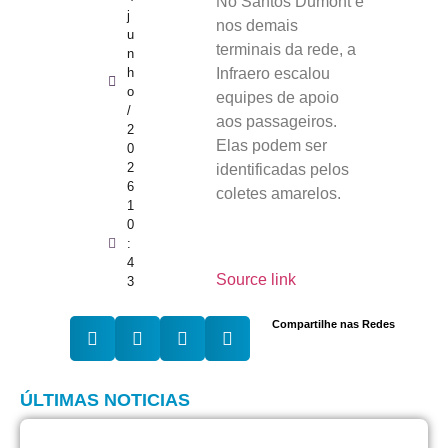
No Santos Dumont e
j
nos demais
u
terminais da rede, a
n
Infraero escalou
h
o
equipes de apoio
/
aos passageiros.
2
Elas podem ser
0
2
identificadas pelos
6
coletes amarelos.
1
0
:
4
Source link
3
Compartilhe nas Redes
ÚLTIMAS NOTICIAS
A