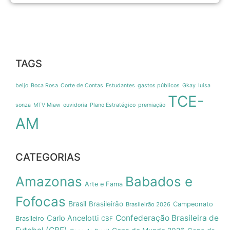
TAGS
beijo
Boca Rosa
Corte de Contas
Estudantes
gastos públicos
Gkay
luisa
TCE-
sonza
MTV Miaw
ouvidoria
Plano Estratégico
premiação
AM
CATEGORIAS
Amazonas
Babados e
Arte e Fama
Fofocas
Brasil
Brasileirão
Campeonato
Brasileirão 2026
Confederação Brasileira de
Carlo Ancelotti
Brasileiro
CBF