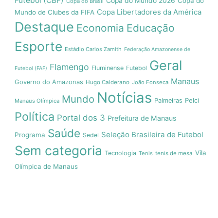
Futebol (CBF)
Copa do Mundo 2026
Copa do
Copa do Brasil
Copa Libertadores da América
Mundo de Clubes da FIFA
Destaque
Economia
Educação
Esporte
Estádio Carlos Zamith
Federação Amazonense de
Geral
Flamengo
Fluminense
Futebol
Futebol (FAF)
Manaus
Governo do Amazonas
Hugo Calderano
João Fonseca
Notícias
Mundo
Pelci
Palmeiras
Manaus Olímpica
Política
Portal dos 3
Prefeitura de Manaus
Saúde
Seleção Brasileira de Futebol
Programa
Sedel
Sem categoria
Vila
Tecnologia
Tenis
tenis de mesa
Olímpica de Manaus