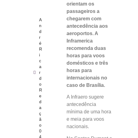
orientam os
passageiros a
chegarem com
A
antecedência aos
n
d
aeroportos. A
r
Inframerica
é
recomenda duas
R
i
horas para voos
c
domésticos e três
a
horas para
r
internacionais no
d
o
caso de Brasília.
R
e
A Infraero sugere
d
antecedência
a
mínima de uma hora
ç
e meia para voos
ã
o
nacionais.
0
4