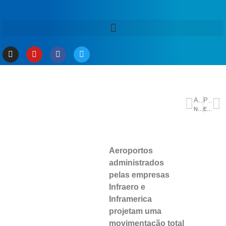
ANTERIOR
PRÓXIMO
No Grupo D da Copa, EUA tentam usar fator casa para avançar
Etapa extra sugerida por Alcolumbre para tramitação da 6×1 é inédita; governo vê manobra para atrasar votação
Aeroportos
administrados
pelas empresas
Infraero e
Inframerica
projetam uma
movimentação total