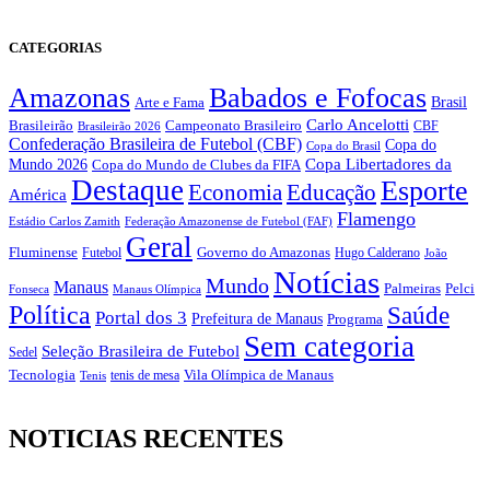
CATEGORIAS
Amazonas
Babados e Fofocas
Brasil
Arte e Fama
Carlo Ancelotti
Brasileirão
Campeonato Brasileiro
Brasileirão 2026
CBF
Confederação Brasileira de Futebol (CBF)
Copa do
Copa do Brasil
Copa Libertadores da
Mundo 2026
Copa do Mundo de Clubes da FIFA
Destaque
Esporte
Economia
Educação
América
Flamengo
Estádio Carlos Zamith
Federação Amazonense de Futebol (FAF)
Geral
Fluminense
Futebol
Governo do Amazonas
Hugo Calderano
João
Notícias
Mundo
Manaus
Pelci
Palmeiras
Fonseca
Manaus Olímpica
Política
Saúde
Portal dos 3
Prefeitura de Manaus
Programa
Sem categoria
Seleção Brasileira de Futebol
Sedel
Vila Olímpica de Manaus
Tecnologia
Tenis
tenis de mesa
NOTICIAS RECENTES