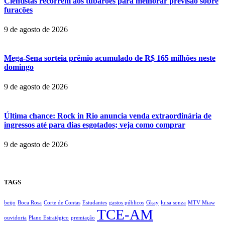
Cientistas recorrem aos tubarões para melhorar previsão sobre
furacões
9 de agosto de 2026
Mega-Sena sorteia prêmio acumulado de R$ 165 milhões neste
domingo
9 de agosto de 2026
Última chance: Rock in Rio anuncia venda extraordinária de
ingressos até para dias esgotados; veja como comprar
9 de agosto de 2026
TAGS
beijo
Boca Rosa
Corte de Contas
Estudantes
gastos públicos
Gkay
luisa sonza
MTV Miaw
TCE-AM
ouvidoria
Plano Estratégico
premiação