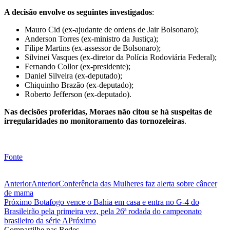
A decisão envolve os seguintes investigados
:
Mauro Cid (ex-ajudante de ordens de Jair Bolsonaro);
Anderson Torres (ex-ministro da Justiça);
Filipe Martins (ex-assessor de Bolsonaro);
Silvinei Vasques (ex-diretor da Polícia Rodoviária Federal);
Fernando Collor (ex-presidente);
Daniel Silveira (ex-deputado);
Chiquinho Brazão (ex-deputado);
Roberto Jefferson (ex-deputado).
Nas decisões proferidas, Moraes não citou se há suspeitas de
irregularidades no monitoramento das tornozeleiras
.
Fonte
Anterior
Anterior
Conferência das Mulheres faz alerta sobre câncer
de mama
Próximo
Botafogo vence o Bahia em casa e entra no G-4 do
Brasileirão pela primeira vez, pela 26ª rodada do campeonato
brasileiro da série A
Próximo
Compartilhe nas Redes