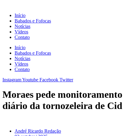
Ir
para
Início
o
Babados e Fofocas
conteúdo
Notícias
Vídeos
Contato
Início
Babados e Fofocas
Notícias
Vídeos
Contato
Instagram
Youtube
Facebook
Twitter
Moraes pede monitoramento
diário da tornozeleira de Cid
André Ricardo Redação