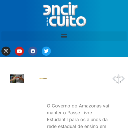
ANTERIOR
PRÓXIMO
Procon lança cartilha sobre direitos do consumidor para refugiados
BB assina acordo de US$ 700 milhões para exportações e energia limpa
O Governo do Amazonas vai
manter o Passe Livre
Estudantil para os alunos da
rede estadual de ensino em