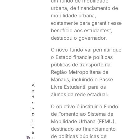
um fundo de mobilidade
urbana, de financiamento de
mobilidade urbana,
exatamente para garantir esse
benefício aos estudantes”,
destacou o governador.
O novo fundo vai permitir que
o Estado financie políticas
públicas de transporte na
Região Metropolitana de
Manaus, incluindo o Passe
A
Livre Estudantil para os
n
alunos da rede estadual.
d
r
O objetivo é instituir o Fundo
é
de Fomento ao Sistema de
R
i
Mobilidade Urbana (FFMU),
c
destinado ao financiamento
a
de políticas públicas de
r