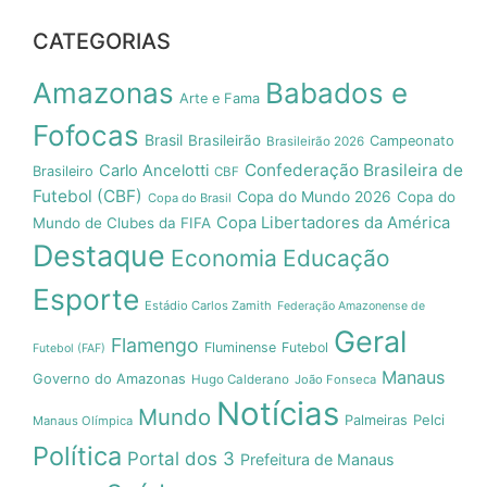
CATEGORIAS
Amazonas
Babados e
Arte e Fama
Fofocas
Brasil
Brasileirão
Campeonato
Brasileirão 2026
Confederação Brasileira de
Carlo Ancelotti
Brasileiro
CBF
Futebol (CBF)
Copa do Mundo 2026
Copa do
Copa do Brasil
Copa Libertadores da América
Mundo de Clubes da FIFA
Destaque
Economia
Educação
Esporte
Estádio Carlos Zamith
Federação Amazonense de
Geral
Flamengo
Fluminense
Futebol
Futebol (FAF)
Manaus
Governo do Amazonas
Hugo Calderano
João Fonseca
Notícias
Mundo
Pelci
Palmeiras
Manaus Olímpica
Política
Portal dos 3
Prefeitura de Manaus