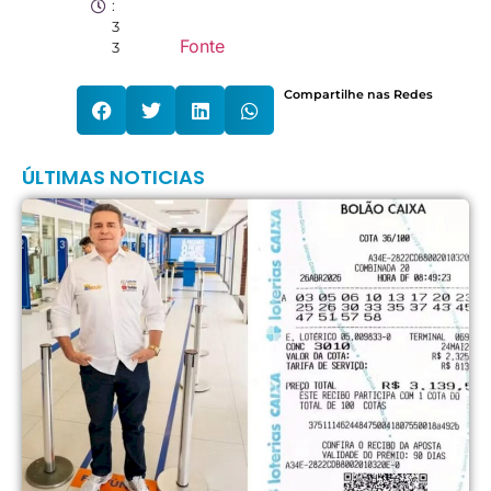
:
3
Fonte
3
Compartilhe nas Redes
ÚLTIMAS NOTICIAS
L
q
f
M
S
d
d
j
g
t
v
1
a
d