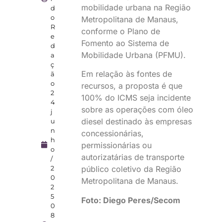
mobilidade urbana na Região
d
o
Metropolitana de Manaus,
R
conforme o Plano de
e
Fomento ao Sistema de
d
Mobilidade Urbana (PFMU).
a
ç
Em relação às fontes de
ã
o
recursos, a proposta é que
2
100% do ICMS seja incidente
4
sobre as operações com óleo
j
diesel destinado às empresas
u
n
concessionárias,
h
permissionárias ou
o
autorizatárias de transporte
/
público coletivo da Região
2
0
Metropolitana de Manaus.
2
5
Foto: Diego Peres/Secom
0
8