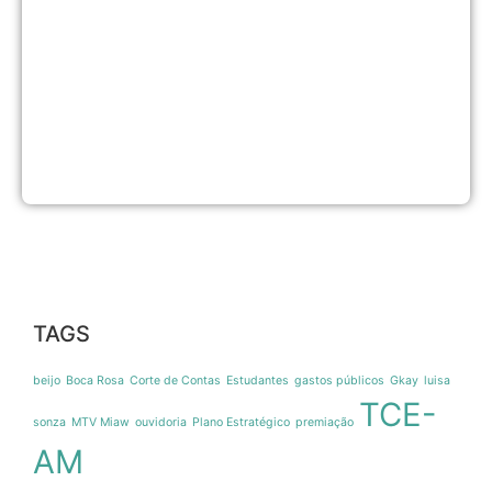
C
B
A
v
M
P
a
G
1
d
TAGS
beijo
Boca Rosa
Corte de Contas
Estudantes
gastos públicos
Gkay
luisa
TCE-
sonza
MTV Miaw
ouvidoria
Plano Estratégico
premiação
AM