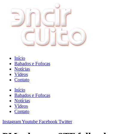
Ir
para
o
conteúdo
Início
Babados e Fofocas
Notícias
Vídeos
Contato
Início
Babados e Fofocas
Notícias
Vídeos
Contato
Instagram
Youtube
Facebook
Twitter