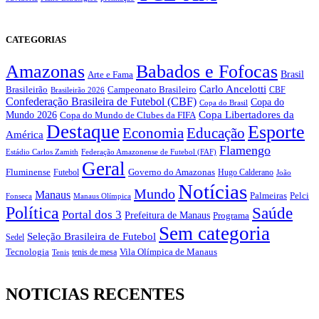
CATEGORIAS
Amazonas
Babados e Fofocas
Brasil
Arte e Fama
Carlo Ancelotti
Brasileirão
Campeonato Brasileiro
Brasileirão 2026
CBF
Confederação Brasileira de Futebol (CBF)
Copa do
Copa do Brasil
Copa Libertadores da
Mundo 2026
Copa do Mundo de Clubes da FIFA
Destaque
Esporte
Economia
Educação
América
Flamengo
Estádio Carlos Zamith
Federação Amazonense de Futebol (FAF)
Geral
Fluminense
Futebol
Governo do Amazonas
Hugo Calderano
João
Notícias
Mundo
Manaus
Pelci
Palmeiras
Fonseca
Manaus Olímpica
Política
Saúde
Portal dos 3
Prefeitura de Manaus
Programa
Sem categoria
Seleção Brasileira de Futebol
Sedel
Vila Olímpica de Manaus
Tecnologia
Tenis
tenis de mesa
NOTICIAS RECENTES