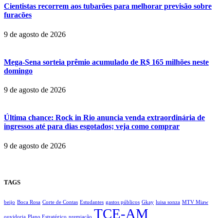
Cientistas recorrem aos tubarões para melhorar previsão sobre
furacões
9 de agosto de 2026
Mega-Sena sorteia prêmio acumulado de R$ 165 milhões neste
domingo
9 de agosto de 2026
Última chance: Rock in Rio anuncia venda extraordinária de
ingressos até para dias esgotados; veja como comprar
9 de agosto de 2026
TAGS
beijo
Boca Rosa
Corte de Contas
Estudantes
gastos públicos
Gkay
luisa sonza
MTV Miaw
TCE-AM
ouvidoria
Plano Estratégico
premiação