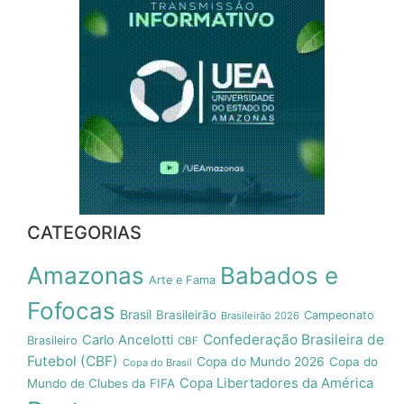
CATEGORIAS
Amazonas
Babados e
Arte e Fama
Fofocas
Brasil
Brasileirão
Campeonato
Brasileirão 2026
Confederação Brasileira de
Carlo Ancelotti
Brasileiro
CBF
Futebol (CBF)
Copa do Mundo 2026
Copa do
Copa do Brasil
Copa Libertadores da América
Mundo de Clubes da FIFA