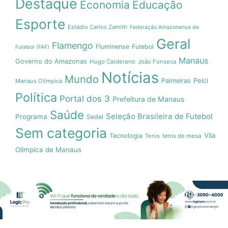
Destaque
Economia
Educação
Esporte
Estádio Carlos Zamith
Federação Amazonense de
Geral
Flamengo
Fluminense
Futebol
Futebol (FAF)
Manaus
Governo do Amazonas
Hugo Calderano
João Fonseca
Notícias
Mundo
Pelci
Palmeiras
Manaus Olímpica
Política
Portal dos 3
Prefeitura de Manaus
Saúde
Seleção Brasileira de Futebol
Programa
Sedel
Sem categoria
Vila
Tecnologia
Tenis
tenis de mesa
Olímpica de Manaus