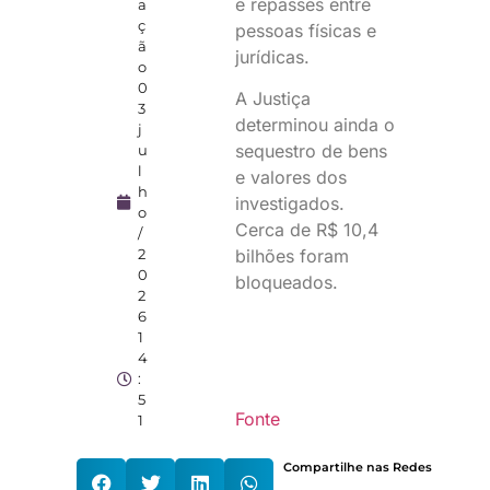
e repasses entre
a
ç
pessoas físicas e
ã
jurídicas.
o
0
A Justiça
3
determinou ainda o
j
sequestro de bens
u
l
e valores dos
h
investigados.
o
Cerca de R$ 10,4
/
bilhões foram
2
0
bloqueados.
2
6
1
4
:
5
Fonte
1
Compartilhe nas Redes