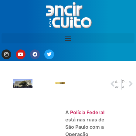
ANTERIOR
PRÓXIMO
Professores da Uerj suspendem greve, após três meses de paralisação
PF mira pessoas ligadas ao líder do PL em operação sobre suspeita de desvios de cota parlamentar
A
Polícia Federal
está nas ruas de
São Paulo com a
Operação