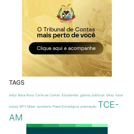
TAGS
beijo
Boca Rosa
Corte de Contas
Estudantes
gastos públicos
Gkay
luisa
TCE-
sonza
MTV Miaw
ouvidoria
Plano Estratégico
premiação
AM