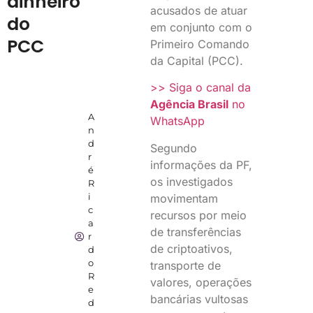
dinheiro
acusados de atuar
do
em conjunto com o
PCC
Primeiro Comando
da Capital (PCC).
>> Siga o canal da
Agência Brasil
no
A
WhatsApp
n
d
Segundo
r
informações da PF,
é
os investigados
R
i
movimentam
c
recursos por meio
a
de transferências
r
de criptoativos,
d
o
transporte de
R
valores, operações
e
bancárias vultosas
d