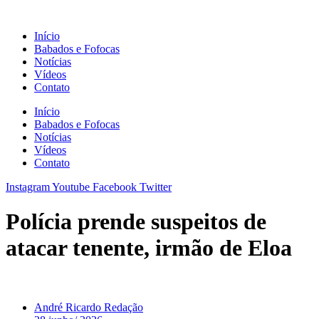
Ir
para
Início
o
Babados e Fofocas
conteúdo
Notícias
Vídeos
Contato
Início
Babados e Fofocas
Notícias
Vídeos
Contato
Instagram
Youtube
Facebook
Twitter
Polícia prende suspeitos de
atacar tenente, irmão de Eloa
André Ricardo Redação