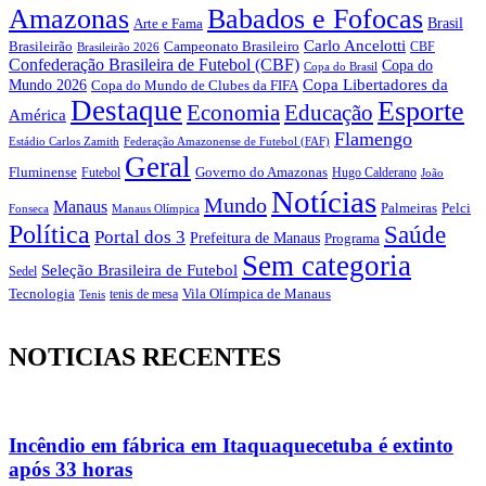
Amazonas
Babados e Fofocas
Brasil
Arte e Fama
Carlo Ancelotti
Brasileirão
Campeonato Brasileiro
Brasileirão 2026
CBF
Confederação Brasileira de Futebol (CBF)
Copa do
Copa do Brasil
Copa Libertadores da
Mundo 2026
Copa do Mundo de Clubes da FIFA
Destaque
Esporte
Economia
Educação
América
Flamengo
Estádio Carlos Zamith
Federação Amazonense de Futebol (FAF)
Geral
Fluminense
Futebol
Governo do Amazonas
Hugo Calderano
João
Notícias
Mundo
Manaus
Pelci
Palmeiras
Fonseca
Manaus Olímpica
Política
Saúde
Portal dos 3
Prefeitura de Manaus
Programa
Sem categoria
Seleção Brasileira de Futebol
Sedel
Vila Olímpica de Manaus
Tecnologia
Tenis
tenis de mesa
NOTICIAS RECENTES
Incêndio em fábrica em Itaquaquecetuba é extinto
após 33 horas