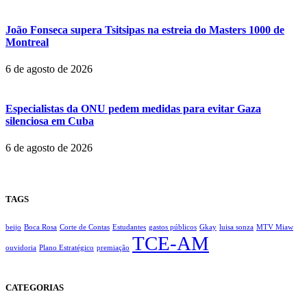
João Fonseca supera Tsitsipas na estreia do Masters 1000 de
Montreal
6 de agosto de 2026
Especialistas da ONU pedem medidas para evitar Gaza
silenciosa em Cuba
6 de agosto de 2026
TAGS
beijo
Boca Rosa
Corte de Contas
Estudantes
gastos públicos
Gkay
luisa sonza
MTV Miaw
TCE-AM
ouvidoria
Plano Estratégico
premiação
CATEGORIAS