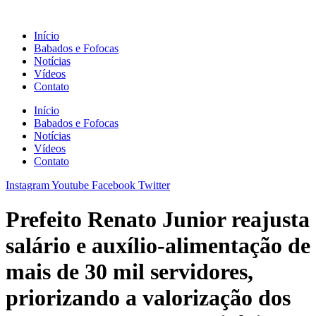
Ir
para
Início
o
Babados e Fofocas
conteúdo
Notícias
Vídeos
Contato
Início
Babados e Fofocas
Notícias
Vídeos
Contato
Instagram
Youtube
Facebook
Twitter
Prefeito Renato Junior reajusta
salário e auxílio-alimentação de
mais de 30 mil servidores,
priorizando a valorização dos