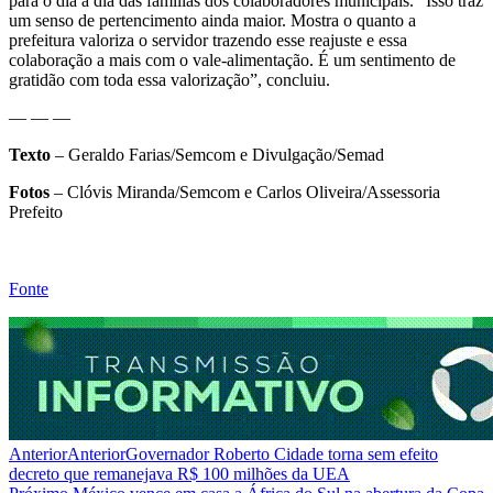
para o dia a dia das famílias dos colaboradores municipais. “Isso traz
um senso de pertencimento ainda maior. Mostra o quanto a
prefeitura valoriza o servidor trazendo esse reajuste e essa
colaboração a mais com o vale-alimentação. É um sentimento de
gratidão com toda essa valorização”, concluiu.
— — —
Texto
– Geraldo Farias/Semcom e Divulgação/Semad
Fotos
– Clóvis Miranda/Semcom e Carlos Oliveira/Assessoria
Prefeito
Fonte
Anterior
Anterior
Governador Roberto Cidade torna sem efeito
decreto que remanejava R$ 100 milhões da UEA