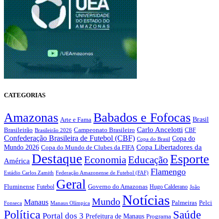
CATEGORIAS
Amazonas
Babados e Fofocas
Brasil
Arte e Fama
Carlo Ancelotti
Brasileirão
Campeonato Brasileiro
Brasileirão 2026
CBF
Confederação Brasileira de Futebol (CBF)
Copa do
Copa do Brasil
Copa Libertadores da
Mundo 2026
Copa do Mundo de Clubes da FIFA
Destaque
Esporte
Economia
Educação
América
Flamengo
Estádio Carlos Zamith
Federação Amazonense de Futebol (FAF)
Geral
Fluminense
Futebol
Governo do Amazonas
Hugo Calderano
João
Notícias
Mundo
Manaus
Pelci
Palmeiras
Fonseca
Manaus Olímpica
Política
Saúde
Portal dos 3
Prefeitura de Manaus
Programa