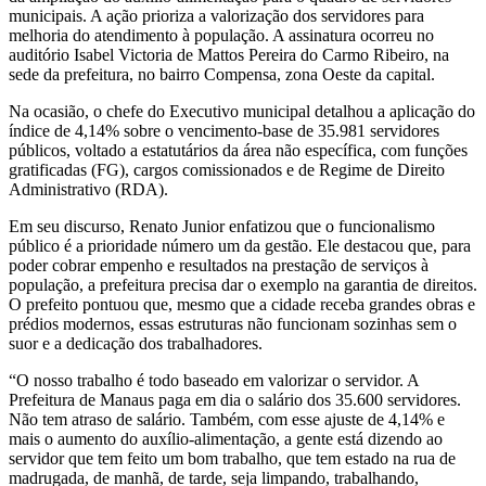
municipais. A ação prioriza a valorização dos servidores para
melhoria do atendimento à população. A assinatura ocorreu no
auditório Isabel Victoria de Mattos Pereira do Carmo Ribeiro, na
sede da prefeitura, no bairro Compensa, zona Oeste da capital.
Na ocasião, o chefe do Executivo municipal detalhou a aplicação do
índice de 4,14% sobre o vencimento-base de 35.981 servidores
públicos, voltado a estatutários da área não específica, com funções
gratificadas (FG), cargos comissionados e de Regime de Direito
Administrativo (RDA).
Em seu discurso, Renato Junior enfatizou que o funcionalismo
público é a prioridade número um da gestão. Ele destacou que, para
poder cobrar empenho e resultados na prestação de serviços à
população, a prefeitura precisa dar o exemplo na garantia de direitos.
O prefeito pontuou que, mesmo que a cidade receba grandes obras e
prédios modernos, essas estruturas não funcionam sozinhas sem o
suor e a dedicação dos trabalhadores.
“O nosso trabalho é todo baseado em valorizar o servidor. A
Prefeitura de Manaus paga em dia o salário dos 35.600 servidores.
Não tem atraso de salário. Também, com esse ajuste de 4,14% e
mais o aumento do auxílio-alimentação, a gente está dizendo ao
servidor que tem feito um bom trabalho, que tem estado na rua de
madrugada, de manhã, de tarde, seja limpando, trabalhando,