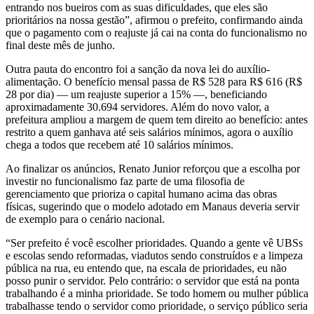
entrando nos bueiros com as suas dificuldades, que eles são
prioritários na nossa gestão”, afirmou o prefeito, confirmando ainda
que o pagamento com o reajuste já cai na conta do funcionalismo no
final deste mês de junho.
Outra pauta do encontro foi a sanção da nova lei do auxílio-
alimentação. O benefício mensal passa de R$ 528 para R$ 616 (R$
28 por dia) — um reajuste superior a 15% —, beneficiando
aproximadamente 30.694 servidores. Além do novo valor, a
prefeitura ampliou a margem de quem tem direito ao benefício: antes
restrito a quem ganhava até seis salários mínimos, agora o auxílio
chega a todos que recebem até 10 salários mínimos.
Ao finalizar os anúncios, Renato Junior reforçou que a escolha por
investir no funcionalismo faz parte de uma filosofia de
gerenciamento que prioriza o capital humano acima das obras
físicas, sugerindo que o modelo adotado em Manaus deveria servir
de exemplo para o cenário nacional.
“Ser prefeito é você escolher prioridades. Quando a gente vê UBSs
e escolas sendo reformadas, viadutos sendo construídos e a limpeza
pública na rua, eu entendo que, na escala de prioridades, eu não
posso punir o servidor. Pelo contrário: o servidor que está na ponta
trabalhando é a minha prioridade. Se todo homem ou mulher pública
trabalhasse tendo o servidor como prioridade, o serviço público seria