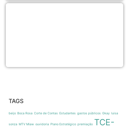
C
s
é
i
e
d
l
a
a
7
a
2
TAGS
beijo
Boca Rosa
Corte de Contas
Estudantes
gastos públicos
Gkay
luisa
TCE-
sonza
MTV Miaw
ouvidoria
Plano Estratégico
premiação