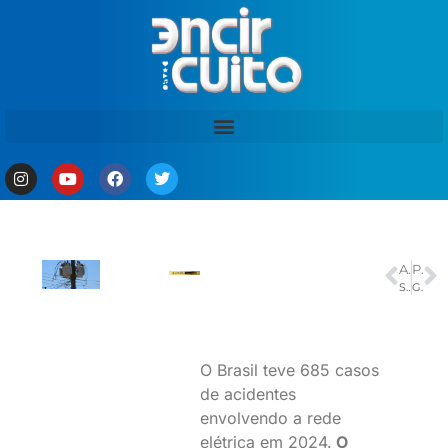
ANTERIOR
PRÓXIMO
Salário na construção recua 22% em dez anos, diz IBGE
Glaucoma: SUS amplia exames, mas acesso desigual preocupa especialista
O Brasil teve 685 casos
de acidentes
envolvendo a rede
elétrica em 2024.
O