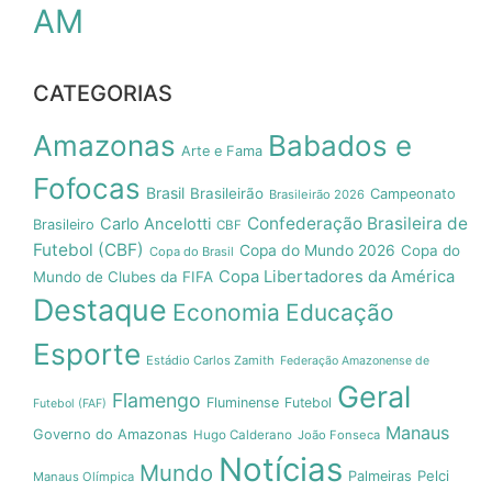
AM
CATEGORIAS
Amazonas
Babados e
Arte e Fama
Fofocas
Brasil
Brasileirão
Campeonato
Brasileirão 2026
Confederação Brasileira de
Carlo Ancelotti
Brasileiro
CBF
Futebol (CBF)
Copa do Mundo 2026
Copa do
Copa do Brasil
Copa Libertadores da América
Mundo de Clubes da FIFA
Destaque
Economia
Educação
Esporte
Estádio Carlos Zamith
Federação Amazonense de
Geral
Flamengo
Fluminense
Futebol
Futebol (FAF)
Manaus
Governo do Amazonas
Hugo Calderano
João Fonseca
Notícias
Mundo
Pelci
Palmeiras
Manaus Olímpica