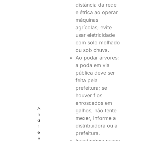
distância da rede
elétrica ao operar
máquinas
agrícolas; evite
usar eletricidade
com solo molhado
ou sob chuva.
Ao podar árvores:
a poda em via
pública deve ser
feita pela
prefeitura; se
houver fios
enroscados em
A
galhos, não tente
n
mexer, informe a
d
distribuidora ou a
r
é
prefeitura.
R
Inundações: nunca