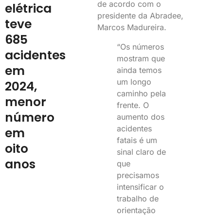
de acordo com o
elétrica
presidente da Abradee,
teve
Marcos Madureira.
685
“Os números
acidentes
mostram que
em
ainda temos
um longo
2024,
caminho pela
menor
frente. O
número
aumento dos
acidentes
em
fatais é um
oito
sinal claro de
anos
que
precisamos
intensificar o
trabalho de
orientação