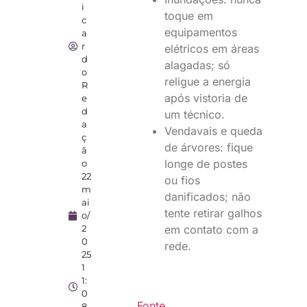
i
toque em
c
equipamentos
a
r
elétricos em áreas
d
alagadas; só
o
religue a energia
R
após vistoria de
e
d
um técnico.
a
Vendavais e queda
ç
de árvores: fique
ã
longe de postes
o
22
ou fios
m
danificados; não
ai
tente retirar galhos
o/
2
em contato com a
0
rede.
25
1
1:
0
Fonte
8