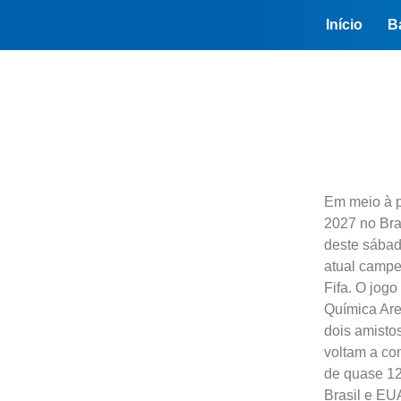
Início
B
Em meio à 
2027 no Bras
deste sábad
atual campeã
Fifa. O jogo
Química Are
dois amisto
voltam a com
de quase 12 
Brasil e EUA