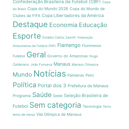
Confederação Brasileira de Futebol (CBF)
Copa
Copa do Mundo 2026
Copa do Mundo de
do Brasil
Copa Libertadores da América
Clubes da FIFA
Destaque
Economia
Educação
Esporte
Estádio Carlos Zamith
Federação
Flamengo
Fluminense
Amazonense de Futebol (FAF)
Geral
Futebol
Governo do Amazonas
Hugo
Manaus
Calderano
João Fonseca
Manaus Olímpica
Notícias
Mundo
Pelci
Palmeiras
Política
Portal dos 3
Prefeitura de Manaus
Saúde
Seleção Brasileira de
Programa
Sedel
Sem categoria
Futebol
Tecnologia
Tenis
Vila Olímpica de Manaus
tenis de mesa