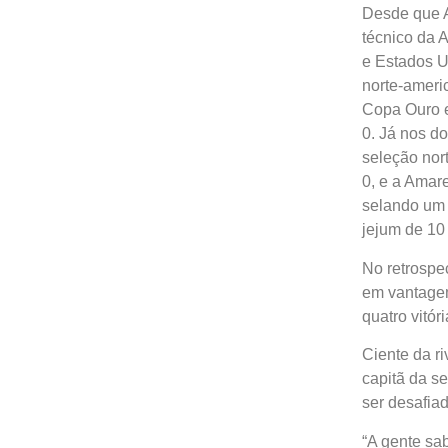
Desde que A
técnico da 
e Estados U
norte-ameri
Copa Ouro e
0. Já nos d
seleção nor
0, e a Amare
selando um 
jejum de 10 
No retrospe
em vantagem
quatro vitór
Ciente da r
capitã da se
ser desafia
“A gente sa