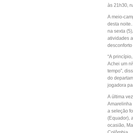
às 21h30, n
A meio-camp
desta noite.
na sexta (5)
atividades 
desconforto 
“A princípio
Achei um ní
tempo”, diss
do departam
jogadora par
A última ve
Amarelinha 
a seleção f
(Equador), a
ocasião, Mar
Colômbia.