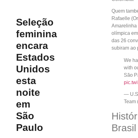
Quem também
Rafaelle (O
Seleção
Amarelinha 
feminina
olímpica em
das 26 conv
encara
subiram ao 
Estados
We had
Unidos
with o
São P
esta
pic.tw
noite
— U.S
em
Team
São
Histó
Paulo
Brasi