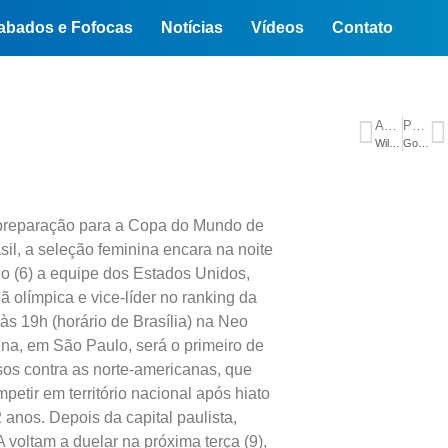
abados e Fofocas
Notícias
Vídeos
Contato
ANTERIOR
PRÓXIMO
Wilson Lima cresce e chega empatado ao 2° lugar na disputa pelo Senado
Governador Roberto Cidade completa primeiro mês de governo com entregas em todas as regiões do Amazonas
preparação para a Copa do Mundo de
il, a seleção feminina encara na noite
o (6) a equipe dos Estados Unidos,
 olímpica e vice-líder no ranking da
 às 19h (horário de Brasília) na Neo
na, em São Paulo, será o primeiro de
sos contra as norte-americanas, que
petir em território nacional após hiato
anos. Depois da capital paulista,
 voltam a duelar na próxima terça (9),