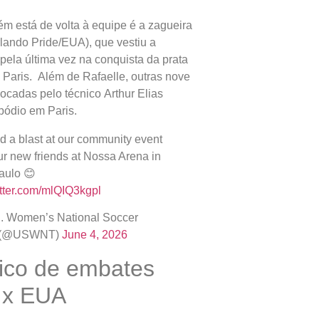
 está de volta à equipe é a zagueira
rlando Pride/EUA), que vestiu a
pela última vez na conquista da prata
 Paris. Além de Rafaelle, outras nove
ocadas pelo técnico Arthur Elias
pódio em Paris.
 a blast at our community event
ur new friends at Nossa Arena in
aulo 😊
itter.com/mlQIQ3kgpl
. Women’s National Soccer
 (@USWNT)
June 4, 2026
rico de embates
l x EUA