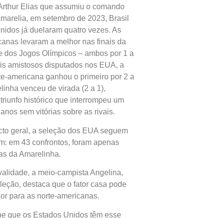
rthur Elias que assumiu o comando
Amarelia, em setembro de 2023, Brasil
nidos já duelaram quatro vezes. As
canas levaram a melhor nas finais da
 dos Jogos Olímpicos – ambos por 1 a
ois amistosos disputados nos EUA, a
te-americana ganhou o primeiro por 2 a
linha venceu de virada (2 a 1),
triunfo histórico que interrompeu um
anos sem vitórias sobre as rivais.
cto geral, a seleção dos EUA seguem
: em 43 confrontos, foram apenas
ias da Amarelinha.
ivalidade, a meio-campista Angelina,
leção, destaca que o fator casa pode
dor para as norte-americanas.
be que os Estados Unidos têm esse