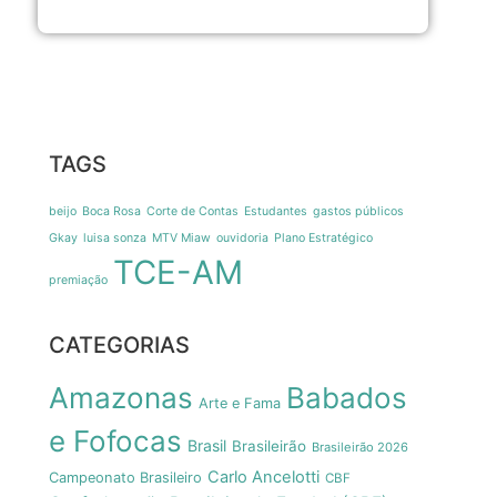
TAGS
beijo
Boca Rosa
Corte de Contas
Estudantes
gastos públicos
Gkay
luisa sonza
MTV Miaw
ouvidoria
Plano Estratégico
TCE-AM
premiação
CATEGORIAS
Amazonas
Babados
Arte e Fama
e Fofocas
Brasil
Brasileirão
Brasileirão 2026
Carlo Ancelotti
Campeonato Brasileiro
CBF