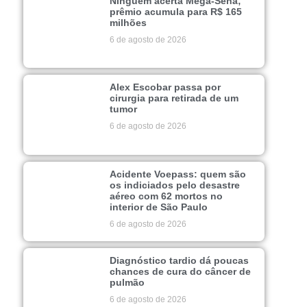
Ninguém acerta Mega-Sena;
prêmio acumula para R$ 165
milhões
6 de agosto de 2026
Alex Escobar passa por
cirurgia para retirada de um
tumor
6 de agosto de 2026
Acidente Voepass: quem são
os indiciados pelo desastre
aéreo com 62 mortos no
interior de São Paulo
6 de agosto de 2026
Diagnóstico tardio dá poucas
chances de cura do câncer de
pulmão
6 de agosto de 2026