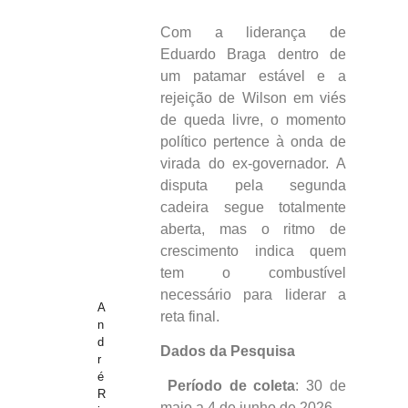
Com a liderança de
Eduardo Braga dentro de
um patamar estável e a
rejeição de Wilson em viés
de queda livre, o momento
político pertence à onda de
virada do ex-governador. A
disputa pela segunda
cadeira segue totalmente
aberta, mas o ritmo de
crescimento indica quem
tem o combustível
necessário para liderar a
A
reta final.
n
d
Dados da Pesquisa
r
é
Período de coleta
: 30 de
R
maio a 4 de junho de 2026.