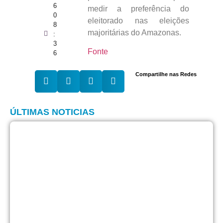
6
medir a preferência do
0
eleitorado nas eleições
8
majoritárias do Amazonas.
:
3
Fonte
6
Compartilhe nas Redes
ÚLTIMAS NOTICIAS
Ú
c
i
a
v
e
d
a
e
v
c
9