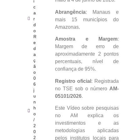
i
c
Abrangência
: Manaus e
a
r
mais 15 municípios do
d
Amazonas.
o
R
Amostra e Margem
:
e
Margem de erro de
d
aproximadamente 2 pontos
a
ç
percentuais, nível de
ã
confiança de 95%.
o
0
Registro oficial
: Registrada
6
no TSE sob o número
AM-
j
05101/2026
.
u
n
Este Vídeo sobre pesquisas
h
o
no AM explica os
/
investimentos e as
2
metodologias aplicadas
0
2
pelos institutos locais para