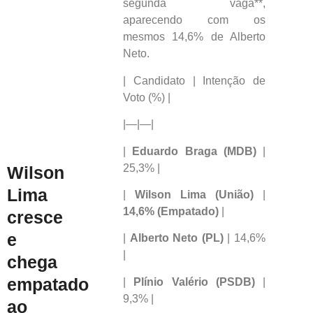
segunda vaga**,
aparecendo com os
mesmos 14,6% de Alberto
Neto.
| Candidato | Intenção de
Voto (%) |
|—|—|
|
Eduardo Braga (MDB)
|
25,3% |
Wilson
Lima
|
Wilson Lima (União)
|
14,6% (Empatado)
|
cresce
e
|
Alberto Neto (PL)
| 14,6%
|
chega
empatado
|
Plínio Valério (PSDB)
|
9,3% |
ao