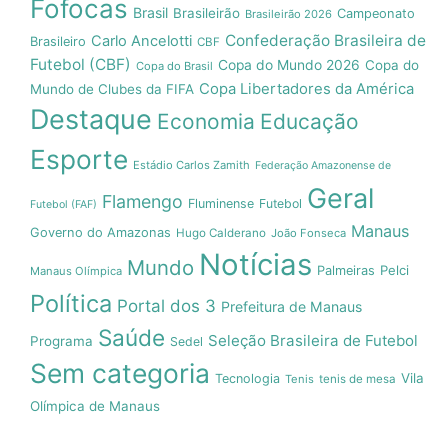
Fofocas
Brasil
Brasileirão
Campeonato
Brasileirão 2026
Confederação Brasileira de
Carlo Ancelotti
Brasileiro
CBF
Futebol (CBF)
Copa do Mundo 2026
Copa do
Copa do Brasil
Copa Libertadores da América
Mundo de Clubes da FIFA
Destaque
Economia
Educação
Esporte
Estádio Carlos Zamith
Federação Amazonense de
Geral
Flamengo
Fluminense
Futebol
Futebol (FAF)
Manaus
Governo do Amazonas
Hugo Calderano
João Fonseca
Notícias
Mundo
Pelci
Palmeiras
Manaus Olímpica
Política
Portal dos 3
Prefeitura de Manaus
Saúde
Seleção Brasileira de Futebol
Programa
Sedel
Sem categoria
Vila
Tecnologia
Tenis
tenis de mesa
Olímpica de Manaus