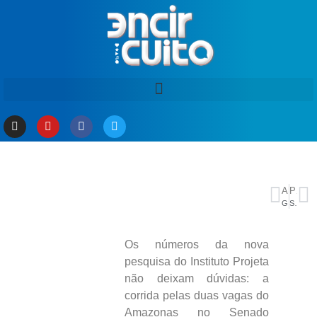
ANTERIOR
PRÓXIMO
Governador Roberto Cidade apresenta modelo inteligente de segurança pública ao governador de Rondônia
Seleção feminina encara Estados Unidos esta noite em São Paulo
Os números da nova
pesquisa do Instituto Projeta
não deixam dúvidas: a
corrida pelas duas vagas do
Amazonas no Senado