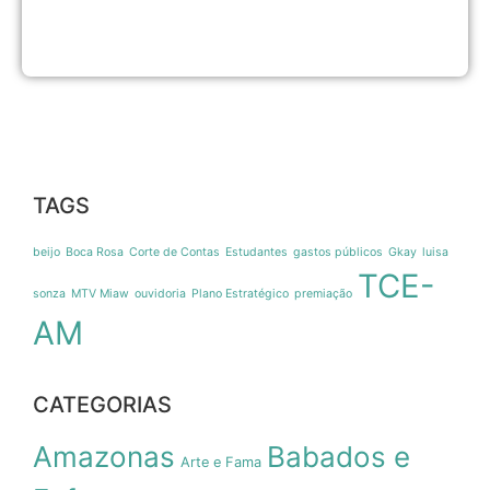
G
8
d
TAGS
beijo
Boca Rosa
Corte de Contas
Estudantes
gastos públicos
Gkay
luisa
TCE-
sonza
MTV Miaw
ouvidoria
Plano Estratégico
premiação
AM
CATEGORIAS
Amazonas
Babados e
Arte e Fama