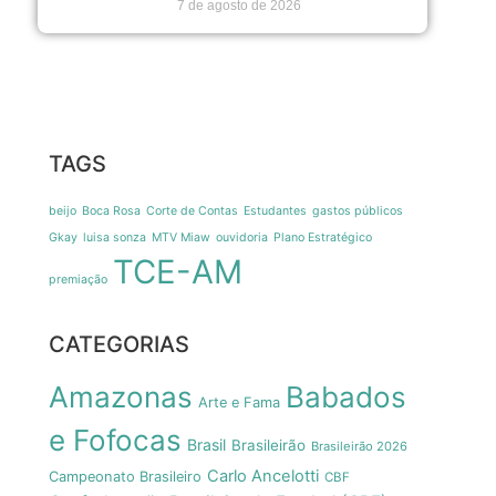
7 de agosto de 2026
TAGS
beijo
Boca Rosa
Corte de Contas
Estudantes
gastos públicos
Gkay
luisa sonza
MTV Miaw
ouvidoria
Plano Estratégico
TCE-AM
premiação
CATEGORIAS
Amazonas
Babados
Arte e Fama
e Fofocas
Brasil
Brasileirão
Brasileirão 2026
Carlo Ancelotti
Campeonato Brasileiro
CBF