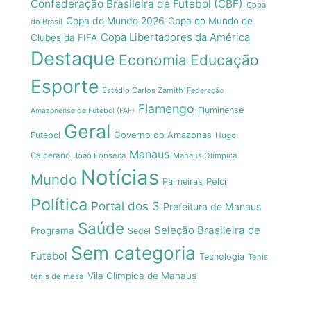
Confederação Brasileira de Futebol (CBF)
Copa
Copa do Mundo 2026
Copa do Mundo de
do Brasil
Copa Libertadores da América
Clubes da FIFA
Destaque
Economia
Educação
Esporte
Estádio Carlos Zamith
Federação
Flamengo
Fluminense
Amazonense de Futebol (FAF)
Geral
Futebol
Governo do Amazonas
Hugo
Manaus
Calderano
João Fonseca
Manaus Olímpica
Notícias
Mundo
Pelci
Palmeiras
Política
Portal dos 3
Prefeitura de Manaus
Saúde
Seleção Brasileira de
Programa
Sedel
Sem categoria
Futebol
Tecnologia
Tenis
Vila Olímpica de Manaus
tenis de mesa