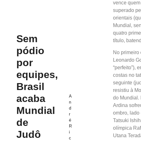
vence quem g
superado pe
orientais (
Mundial, se
quatro prime
Sem
título, baten
pódio
No primeiro 
por
Leonardo Go
“perfeito”),
equipes,
costas no t
seguinte (ju
Brasil
resistiu à M
acaba
A
do Mundial. 
n
Ardina sofre
Mundial
d
ombro, lado 
r
de
é
Tatsuki Ishi
R
olímpica Raf
Judô
i
Utana Terad
c