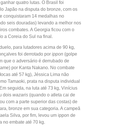
anhar quatro lutas. O Brasil foi
lo Japão na disputa do bronze, com os
que conquistaram 14 medalhas no
ndo seis douradas) levando a melhor nos
iros combates. A Georgia ficou com o
do a Coreia do Sul na final.
duelo, para lutadores acima de 90 kg,
nçalves foi derrotado por
ippon
(golpe
 em que o adversário é derrubado de
atame) por Kanta Nakano. No combate
docas até 57 kg), Jéssica Lima não
omo Tamaoki, prata na disputa individual
Em seguida, na luta até 73 kg, Vinícius
u dois
wazaris
(quando o atleta cai de
ou com a parte superior das costas) de
hara, bronze em sua categoria. A campeã
aela Silva, por fim, levou um ippon de
a no embate até 70 kg.