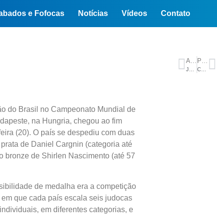
abados e Fofocas
Notícias
Vídeos
Contato
ANTERIOR
PRÓXIMO
Justiça suspende decisão do TCE-AM e determina convocação de aprovados no concurso da PM de 2021
Congresso derruba veto e retoma pensão vitalícia para vítimas da zika
ção do Brasil no Campeonato Mundial de
dapeste, na Hungria, chegou ao fim
feira (20). O país se despediu com duas
prata de Daniel Cargnin (categoria até
 o bronze de Shirlen Nascimento (até 57
sibilidade de medalha era a competição
 em que cada país escala seis judocas
individuais, em diferentes categorias, e