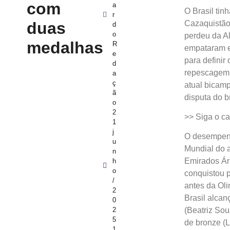
com
a
O Brasil tin
r
duas
Cazaquistão 
d
o
perdeu da A
medalhas
R
empataram em
e
para definir
d
repescagem, 
a
ç
atual bicamp
ã
disputa do b
o
2
>> Siga o ca
1
j
O desempenh
u
Mundial do 
n
Emirados Ár
h
o
conquistou p
/
antes da Oli
2
Brasil alca
0
2
(Beatriz Sou
5
de bronze (L
1