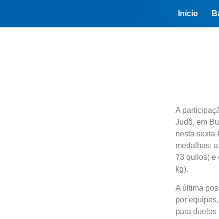
Início
B
A participa
Judô, em Bu
nesta sexta-
medalhas: a 
73 quilos) e
kg).
A última pos
por equipes,
para duelos 