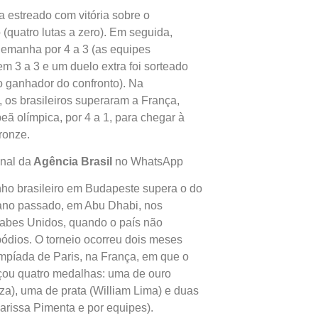
ha estreado com vitória sobre o
(quatro lutas a zero). Em seguida,
lemanha por 4 a 3 (as equipes
 3 a 3 e um duelo extra foi sorteado
 o ganhador do confronto). Na
os brasileiros superaram a França,
eã olímpica, por 4 a 1, para chegar à
ronze.
nal da
Agência Brasil
no WhatsApp
o brasileiro em Budapeste supera o do
ano passado, em Abu Dhabi, nos
abes Unidos, quando o país não
ódios. O torneio ocorreu dois meses
mpíada de Paris, na França, em que o
nçou quatro medalhas: uma de ouro
za), uma de prata (William Lima) e duas
arissa Pimenta e por equipes).