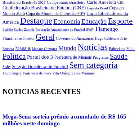
Carlo Ancelotti
Brasileirão
Campeonato Brasileiro
Brasileirão 2026
CBF
Confederação Brasileira de Futebol (CBF)
Copa do
Copa do Brasil
Copa Libertadores da
Mundo 2026
Copa do Mundo de Clubes da FIFA
Destaque
Esporte
Economia
Educação
América
Flamengo
Estádio Carlos Zamith
Federação Amazonense de Futebol (FAF)
Geral
Fluminense
Futebol
Governo do Amazonas
Hugo Calderano
João
Notícias
Mundo
Manaus
Pelci
Palmeiras
Fonseca
Manaus Olímpica
Política
Saúde
Portal dos 3
Prefeitura de Manaus
Programa
Sem categoria
Seleção Brasileira de Futebol
Sedel
Vila Olímpica de Manaus
Tecnologia
Tenis
tenis de mesa
NOTICIAS RECENTES
Mega-Sena sorteia prêmio acumulado de R$ 165
milhões neste domingo