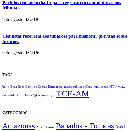
Partidos têm até o dia 15 para registrarem candidaturas nos
tribunais
9 de agosto de 2026
Cientistas recorrem aos tubarões para melhorar previsão sobre
furacões
9 de agosto de 2026
TAGS
beijo
Boca Rosa
Corte de Contas
Estudantes
gastos públicos
Gkay
luisa sonza
MTV Miaw
TCE-AM
ouvidoria
Plano Estratégico
premiação
CATEGORIAS
Amazonas
Babados e Fofocas
Brasil
Arte e Fama