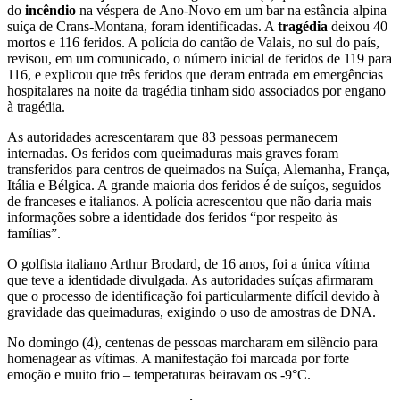
do
incêndio
na véspera de Ano-Novo em um bar na estância alpina
suíça de Crans-Montana, foram identificadas. A
tragédia
deixou 40
mortos e 116 feridos. A polícia do cantão de Valais, no sul do país,
revisou, em um comunicado, o número inicial de feridos de 119 para
116, e explicou que três feridos que deram entrada em emergências
hospitalares na noite da tragédia tinham sido associados por engano
à tragédia.
As autoridades acrescentaram que 83 pessoas permanecem
internadas. Os feridos com queimaduras mais graves foram
transferidos para centros de queimados na Suíça, Alemanha, França,
Itália e Bélgica. A grande maioria dos feridos é de suíços, seguidos
de franceses e italianos. A polícia acrescentou que não daria mais
informações sobre a identidade dos feridos “por respeito às
famílias”.
O golfista italiano Arthur Brodard, de 16 anos, foi a única vítima
que teve a identidade divulgada. As autoridades suíças afirmaram
que o processo de identificação foi particularmente difícil devido à
gravidade das queimaduras, exigindo o uso de amostras de DNA.
No domingo (4), centenas de pessoas marcharam em silêncio para
homenagear as vítimas. A manifestação foi marcada por forte
emoção e muito frio – temperaturas beiravam os -9°C.