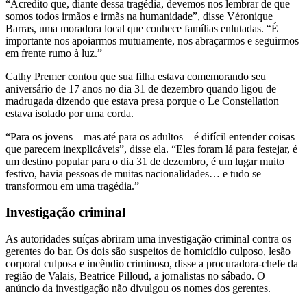
“Acredito que, diante dessa tragédia, devemos nos lembrar de que
somos todos irmãos e irmãs na humanidade”, disse Véronique
Barras, uma moradora local que conhece famílias enlutadas. “É
importante nos apoiarmos mutuamente, nos abraçarmos e seguirmos
em frente rumo à luz.”
Cathy Premer contou que sua filha estava comemorando seu
aniversário de 17 anos no dia 31 de dezembro quando ligou de
madrugada dizendo que estava presa porque o Le Constellation
estava isolado por uma corda.
“Para os jovens – mas até para os adultos – é difícil entender coisas
que parecem inexplicáveis”, disse ela. “Eles foram lá para festejar, é
um destino popular para o dia 31 de dezembro, é um lugar muito
festivo, havia pessoas de muitas nacionalidades… e tudo se
transformou em uma tragédia.”
Investigação criminal
As autoridades suíças abriram uma investigação criminal contra os
gerentes do bar. Os dois são suspeitos de homicídio culposo, lesão
corporal culposa e incêndio criminoso, disse a procuradora-chefe da
região de Valais, Beatrice Pilloud, a jornalistas no sábado. O
anúncio da investigação não divulgou os nomes dos gerentes.