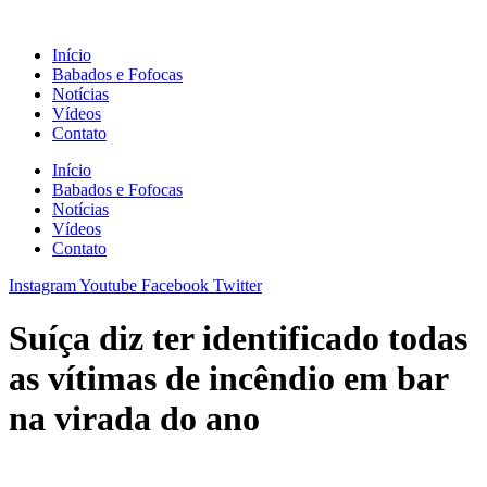
Ir
para
Início
o
Babados e Fofocas
conteúdo
Notícias
Vídeos
Contato
Início
Babados e Fofocas
Notícias
Vídeos
Contato
Instagram
Youtube
Facebook
Twitter
Suíça diz ter identificado todas
as vítimas de incêndio em bar
na virada do ano